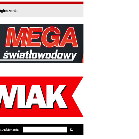
głoszenia
szukiwanie: