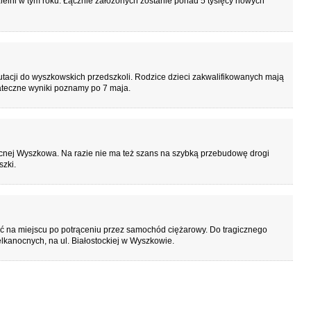
ielni w tym roku. Łącznie założonych zostanie ponad 5 tysięcy nowych
rutacji do wyszkowskich przedszkoli. Rodzice dzieci zakwalifikowanych mają
tateczne wyniki poznamy po 7 maja.
nej Wyszkowa. Na razie nie ma też szans na szybką przebudowę drogi
szki.
erć na miejscu po potrąceniu przez samochód ciężarowy. Do tragicznego
lkanocnych, na ul. Białostockiej w Wyszkowie.