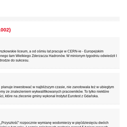
1002)
yszkowskie liceum, a od ośmiu lat pracuje w CERN-ie - Europejskim
nego tam Wielkiego Zderzacza Hadronów. W minionym tygodniu odwiedził I
 drodze do sukcesu.
planuje inwestować w najbliższym czasie, nie zanotowała też w ubiegłym
my ze znalezieniem wykwalifikowanych pracowników. To tylko niektóre
i, które na zlecenie gminy wykonał Instytut Eurotest z Gdańska.
 „Przyszłość” rozpocznie wymianę wodomierzy w pięćdziesięciu dwóch