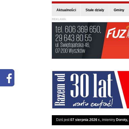
Aktualności
Stałe działy
Gminy
REKLAMA
Dziś jest
07 sierpnia 2026 r.
, imieniny
Doroty,