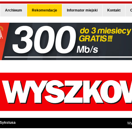
Archiwum
Rekomendacje
Informator miejski
Kontakt
O
 Sykstusa
Wy