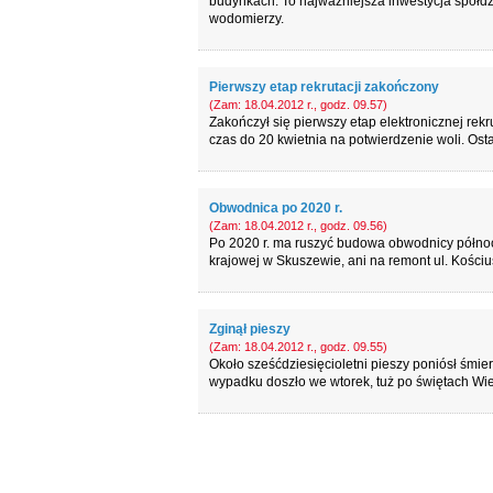
budynkach. To najważniejsza inwestycja spółdz
wodomierzy.
Pierwszy etap rekrutacji zakończony
(Zam: 18.04.2012 r., godz. 09.57)
Zakończył się pierwszy etap elektronicznej rek
czas do 20 kwietnia na potwierdzenie woli. Os
Obwodnica po 2020 r.
(Zam: 18.04.2012 r., godz. 09.56)
Po 2020 r. ma ruszyć budowa obwodnicy północ
krajowej w Skuszewie, ani na remont ul. Kościu
Zginął pieszy
(Zam: 18.04.2012 r., godz. 09.55)
Około sześćdziesięcioletni pieszy poniósł śmi
wypadku doszło we wtorek, tuż po świętach Wie