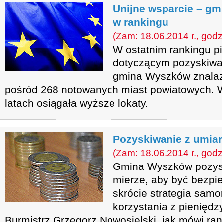
Unijne wsparcie – g
w rankingu
(Zam: 18.06.2014 r., godz
W ostatnim rankingu p
dotyczącym pozyskiwan
gmina Wyszków znalazł
pośród 268 notowanych miast powiatowych. 
latach osiągała wyższe lokaty.
Pozyskiwanie z umia
(Zam: 18.06.2014 r., godz
Gmina Wyszków pozysku
mierze, aby być bezpi
skrócie strategia sam
korzystania z pieniędzy
Burmistrz Grzegorz Nowosielski, jak mówi ra