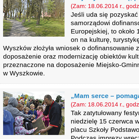
(Zam: 18.06.2014 r., godz
Jeśli uda się pozysk
samorządowi dofinanso
Europejskiej, to około 
on na kulturę, turysty
Wyszków złożyła wniosek o dofinansowanie z 
doposażenie oraz modernizację obiektów kult
przeznaczone na doposażenie Miejsko-Gminnej
w Wyszkowie.
„Mam serce – poma
(Zam: 18.06.2014 r., godz
Tak zatytułowany festy
niedzielę 15 czerwca w
placu Szkoły Podstawo
Podczas imprezy wręc