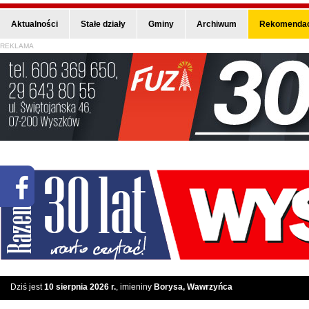
Aktualności
Stałe działy
Gminy
Archiwum
Rekomendac
REKLAMA
Dziś jest
10 sierpnia 2026 r.
, imieniny
Borysa, Wawrzyńca