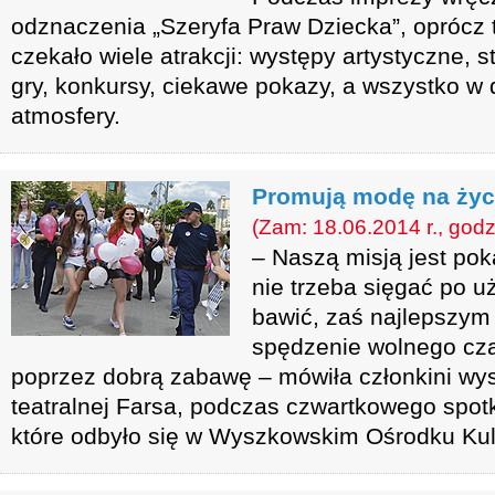
odznaczenia „Szeryfa Praw Dziecka”, oprócz 
czekało wiele atrakcji: występy artystyczne, 
gry, konkursy, ciekawe pokazy, a wszystko w 
atmosfery.
Promują modę na życ
(Zam: 18.06.2014 r., godz
– Naszą misją jest po
nie trzeba sięgać po u
bawić, zaś najlepszy
spędzenie wolnego czas
poprzez dobrą zabawę – mówiła członkini wy
teatralnej Farsa, podczas czwartkowego spotk
które odbyło się w Wyszkowskim Ośrodku Kult