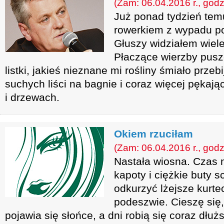
(Zam: 06.04.2016 r., godz
Już ponad tydzień tem
rowerkiem z wypadu po 
Głuszy widziałem wiel
Płaczące wierzby pusz
listki, jakieś nieznane mi rośliny śmiało przeb
suchych liści na bagnie i coraz więcej pęka
i drzewach.
Okiem rzuciłam
(Zam: 06.04.2016 r., godz
Nastała wiosna. Czas
kapoty i ciężkie buty s
odkurzyć lżejsze kurtec
podeszwie. Cieszę się,
pojawia się słońce, a dni robią się coraz dłu