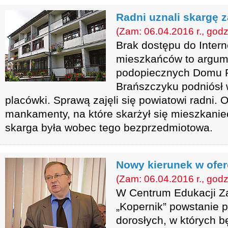
Radni uznali skargę 
(Zam: 06.04.2016 r., godz
Brak dostępu do Intern
mieszkańców to argume
podopiecznych Domu 
Brańszczyku podniósł 
placówki. Sprawą zajęli się powiatowi radni. O
mankamenty, na które skarżył się mieszkaniec
skarga była wobec tego bezprzedmiotowa.
Nowy kierunek w ofer
(Zam: 06.04.2016 r., godz
W Centrum Edukacji Z
„Kopernik” powstanie p
dorosłych, w których b