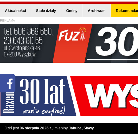
Aktualności
Stałe działy
Gminy
Archiwum
Rekomendac
REKLAMA
Dziś jest
06 sierpnia 2026 r.
, imieniny
Jakuba, Sławy