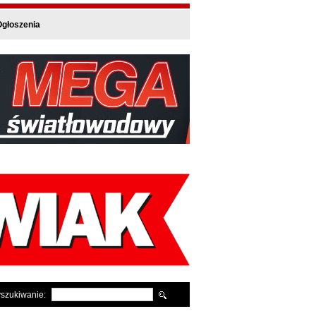
głoszenia
szukiwanie: