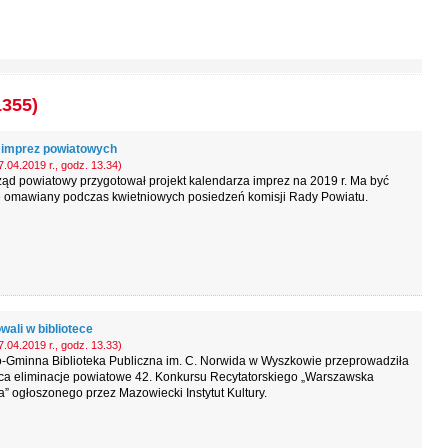
1355)
 imprez powiatowych
.04.2019 r., godz. 13.34)
ąd powiatowy przygotował projekt kalendarza imprez na 2019 r. Ma być
e omawiany podczas kwietniowych posiedzeń komisji Rady Powiatu.
ali w bibliotece
.04.2019 r., godz. 13.33)
o-Gminna Biblioteka Publiczna im. C. Norwida w Wyszkowie przeprowadziła
ca eliminacje powiatowe 42. Konkursu Recytatorskiego „Warszawska
” ogłoszonego przez Mazowiecki Instytut Kultury.