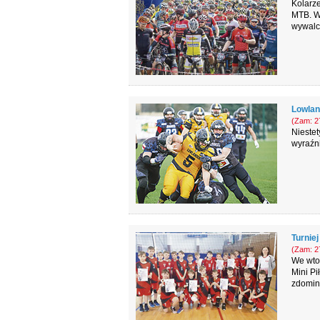
Kolarz
MTB. W
wywalcz
Lowlan
(Zam: 27
Niestet
wyraźni
Turniej
(Zam: 27
We wtor
Mini Pi
zdomino