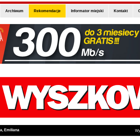
Archiwum
Rekomendacje
Informator miejski
Kontakt
O
a, Emiliana
Wy