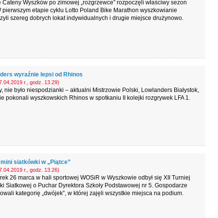
e Cateny Wyszków po zimowej „rozgrzewce” rozpoczęli właściwy sezon
 pierwszym etapie cyklu Lotto Poland Bike Marathon wyszkowianie
yli szereg dobrych lokat indywidualnych i drugie miejsce drużynowo.
ders wyraźnie lepsi od Rhinos
.04.2019 r., godz. 13.29)
y, nie było niespodzianki – aktualni Mistrzowie Polski, Lowlanders Białystok,
e pokonali wyszkowskich Rhinos w spotkaniu II kolejki rozgrywek LFA 1.
 mini siatkówki w „Piątce”
.04.2019 r., godz. 13.26)
ek 26 marca w hali sportowej WOSiR w Wyszkowie odbył się XII Turniej
łki Siatkowej o Puchar Dyrektora Szkoły Podstawowej nr 5. Gospodarze
wali kategorię „dwójek”, w której zajęli wszystkie miejsca na podium.