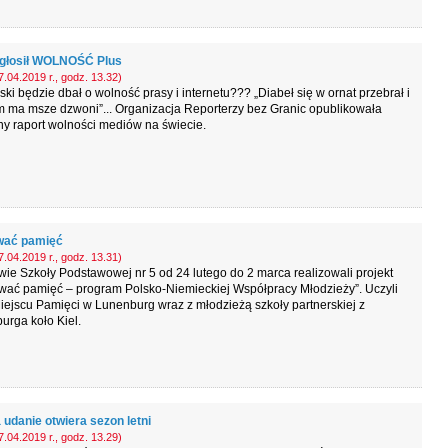
głosił WOLNOŚĆ Plus
.04.2019 r., godz. 13.32)
ki będzie dbał o wolność prasy i internetu??? „Diabeł się w ornat przebrał i
 ma msze dzwoni”... Organizacja Reporterzy bez Granic opublikowała
y raport wolności mediów na świecie.
wać pamięć
.04.2019 r., godz. 13.31)
ie Szkoły Podstawowej nr 5 od 24 lutego do 2 marca realizowali projekt
wać pamięć – program Polsko-Niemieckiej Współpracy Młodzieży”. Uczyli
iejscu Pamięci w Lunenburg wraz z młodzieżą szkoły partnerskiej z
rga koło Kiel.
 udanie otwiera sezon letni
.04.2019 r., godz. 13.29)