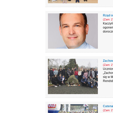
Rząd o
(Zam: 27
Kaczyńs
ogonem
doroczn
Zacho
(Zam: 27
Uczniow
„Zacho
się w M
Rendsbu
Catena
(Zam: 27