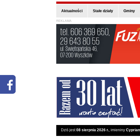
Aktualności
Stałe działy
Gminy
REKLAMA
Dziś jest
08 sierpnia 2026 r.
, imieniny
Cyprian