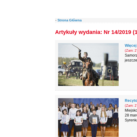
-
Strona Główna
Artykuły wydania: Nr 14/2019 (
Więcej
(Zam: 27
Samorz
jeszcz
Recytow
(Zam: 27
Miejsk
28 mar
Syrenka