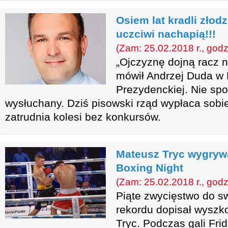
Osiem lat kradli złodz
uczciwi nachapią!!!
(Zam: 25.02.2018 r., godz
„Ojczyznę dojną racz 
mówił Andrzej Duda w
Prezydenckiej. Nie spo
wysłuchany. Dziś pisowski rząd wypłaca sobi
zatrudnia kolesi bez konkursów.
Mateusz Tryc wygryw
Boxing Night
(Zam: 25.02.2018 r., godz
Piąte zwycięstwo do 
rekordu dopisał wyszk
Tryc. Podczas gali Fri