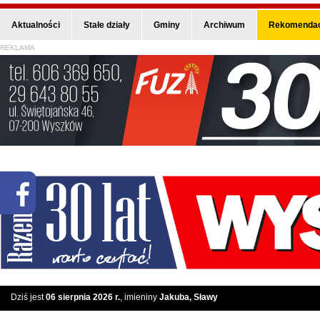
Aktualności
Stałe działy
Gminy
Archiwum
Rekomendac
REKLAMA
Dziś jest
06 sierpnia 2026 r.
, imieniny
Jakuba, Sławy