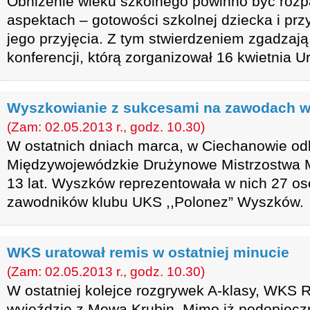
Obniżenie wieku szkolnego powinno być roz
aspektach – gotowości szkolnej dziecka i prz
jego przyjęcia. Z tym stwierdzeniem zgadzają
konferencji, którą zorganizował 16 kwietnia U
Wyszkowianie z sukcesami na zawodach w
(Zam: 02.05.2013 r., godz. 10.30)
W ostatnich dniach marca, w Ciechanowie odb
Międzywojewódzkie Drużynowe Mistrzostwa M
13 lat. Wyszków reprezentowała w nich 27 o
zawodników klubu UKS ,,Polonez” Wyszków.
WKS uratował remis w ostatniej minucie
(Zam: 02.05.2013 r., godz. 10.30)
W ostatniej kolejce rozgrywek A-klasy, WKS R
wyjeździe z Mewą Krubin. Mimo iż podopiecz