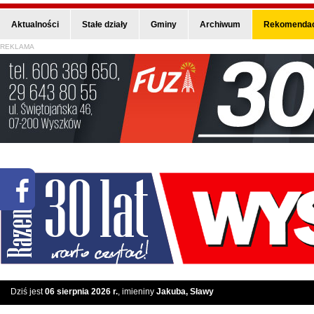
Aktualności
Stałe działy
Gminy
Archiwum
Rekomendac
REKLAMA
Dziś jest
06 sierpnia 2026 r.
, imieniny
Jakuba, Sławy