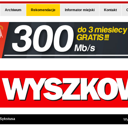
Archiwum
Rekomendacje
Informator miejski
Kontakt
O
 Sykstusa
Wy