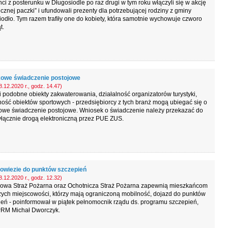
nci z posterunku w Długosiodle po raz drugi w tym roku włączyli się w akcję
cznej paczki” i ufundowali prezenty dla potrzebującej rodziny z gminy
odło. Tym razem trafiły one do kobiety, która samotnie wychowuje czworo
t.
owe świadczenie postojowe
.12.2020 r., godz. 14.47)
i podobne obiekty zakwaterowania, działalność organizatorów turystyki,
ność obiektów sportowych - przedsiębiorcy z tych branż mogą ubiegać się o
owe świadczenie postojowe. Wniosek o świadczenie należy przekazać do
łącznie drogą elektroniczną przez PUE ZUS.
dowiezie do punktów szczepień
.12.2020 r., godz. 12.32)
owa Straż Pożarna oraz Ochotnicza Straż Pożarna zapewnią mieszkańcom
ych miejscowości, którzy mają ograniczoną mobilność, dojazd do punktów
eń - poinformował w piątek pełnomocnik rządu ds. programu szczepień,
PRM Michał Dworczyk.