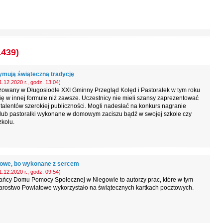
1439)
ymują świąteczną tradycję
.12.2020 r., godz. 13.04)
zowany w Długosiodle XXI Gminny Przegląd Kolęd i Pastorałek w tym roku
ię w innej formule niż zawsze. Uczestnicy nie mieli szansy zaprezentować
talentów szerokiej publiczności. Mogli nadesłać na konkurs nagranie
 lub pastorałki wykonane w domowym zaciszu bądź w swojej szkole czy
kolu.
owe, bo wykonane z sercem
.12.2020 r., godz. 09.54)
ańcy Domu Pomocy Społecznej w Niegowie to autorzy prac, które w tym
tarostwo Powiatowe wykorzystało na świątecznych kartkach pocztowych.