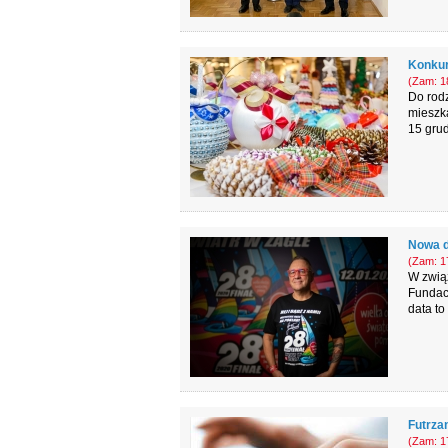
Konkur
(Zam: 18
Do rod
mieszk
15 grud
Nowa d
(Zam: 17
W zwią
Fundac
data to
Futrza
(Zam: 17