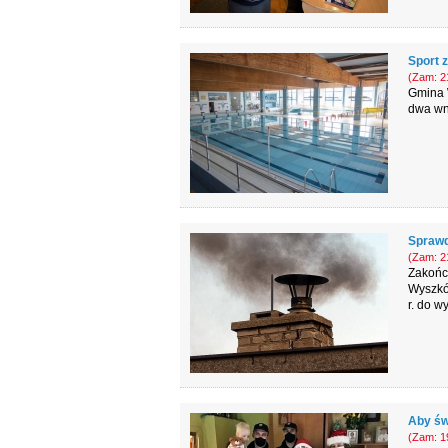
Sport 
(Zam: 21
Gmina W
dwa wn
Sprawd
(Zam: 21
Zakończ
Wyszków
r. do w
Aby św
(Zam: 19