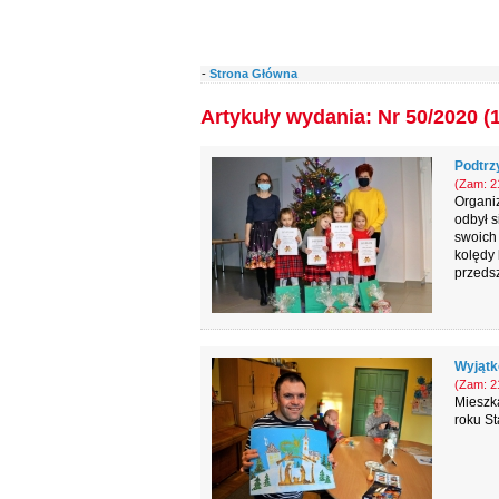
-
Strona Główna
Artykuły wydania: Nr 50/2020 (
Podtrz
(Zam: 21
Organi
odbył s
swoich 
kolędy
przedsz
Wyjątk
(Zam: 21
Mieszk
roku S