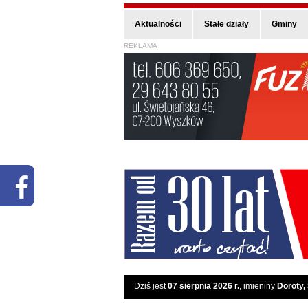
Aktualności
Stałe działy
Gminy
REKLAMA
Dziś jest
07 sierpnia 2026 r.
, imieniny
Doroty,