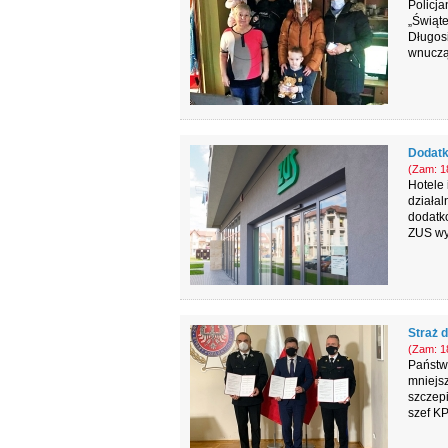
Policja
„Świąte
Długosi
wnuczą
Dodatk
(Zam: 18
Hotele 
działal
dodatk
ZUS wy
Straż 
(Zam: 18
Państw
mniejsz
szczepi
szef K