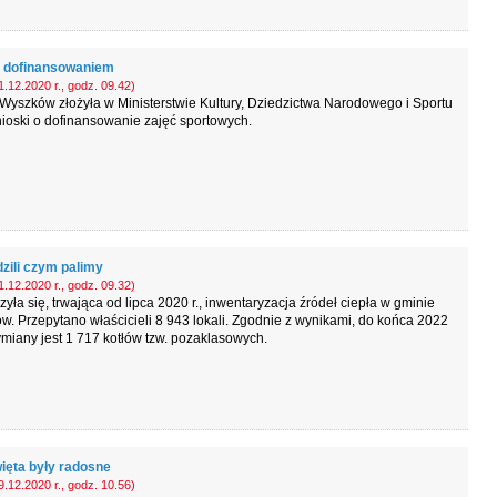
z dofinansowaniem
.12.2020 r., godz. 09.42)
yszków złożyła w Ministerstwie Kultury, Dziedzictwa Narodowego i Sportu
ioski o dofinansowanie zajęć sportowych.
zili czym palimy
.12.2020 r., godz. 09.32)
yła się, trwająca od lipca 2020 r., inwentaryzacja źródeł ciepła w gminie
. Przepytano właścicieli 8 943 lokali. Zgodnie z wynikami, do końca 2022
ymiany jest 1 717 kotłów tzw. pozaklasowych.
ięta były radosne
.12.2020 r., godz. 10.56)