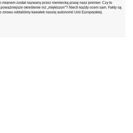
o mianem został nazwany przez niemiecką prasę nasz premier. Czy to
 poważniejsze określenie niż „miękiszon”? Niech każdy oceni sam. Fakty są
że znowu oddaliśmy kawałek naszej autonomii Unii Europejskiej.