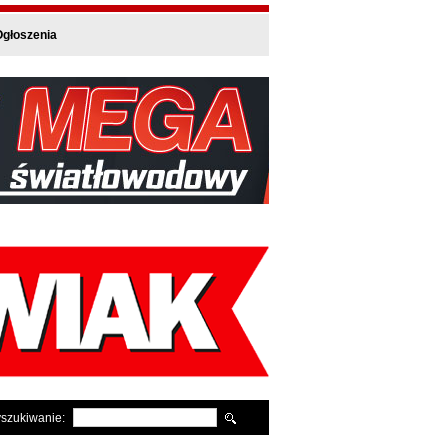
głoszenia
szukiwanie: