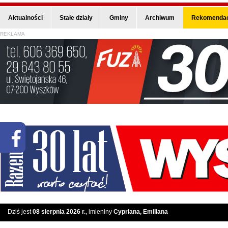
Aktualności
Stałe działy
Gminy
Archiwum
Rekomendac
REKLAMA
Dziś jest
08 sierpnia 2026 r.
, imieniny
Cypriana, Emiliana