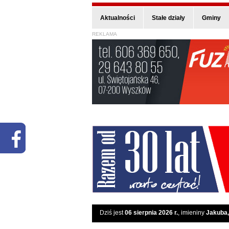
Aktualności
Stałe działy
Gminy
REKLAMA
Dziś jest
06 sierpnia 2026 r.
, imieniny
Jakuba,