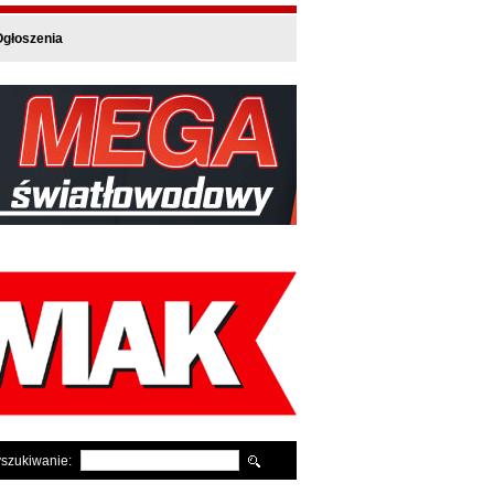
głoszenia
szukiwanie: