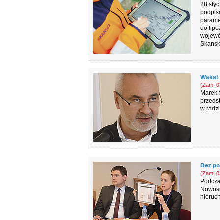
28 styc
podpisa
parame
do lipc
wojewó
Skansk
Wakat 
(Zam: 03
Marek S
przedst
w radz
Bez po
(Zam: 03
Podcza
Nowosi
nieruch