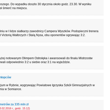
pieszego. Do wypadku doszło 30 stycznia około godz. 23.30. W wyniku
sł śmierć na miejscu.
dniu w I lidze siatkarzy zawodnicy Campera Wyszków. Podopieczni trenera
Victorią Wałbrzych i Stalą Nysa, obu oponentów ogrywając 3:2.
żej notowanym Olimpem Ostrołęka i awansowali do finału Mistrzostw
li odpowiednio 3:2 u siebie oraz 3:1 na wyjeździe.
chłopców
zjum w Rybnie, wygrywając Powiatowe Igrzyska Szkół Gimnazjalnych w
cznia w Somiance.
metrów za 335 mln zł
.02.2016 r., godz. 15.12)