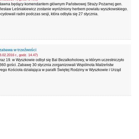
dawna będący komendantem głównym Państwowej Straży Pożarnej gen.
Wiesław Leśniakiewicz zostanie wyróżniony herbem powiatu wyszkowskiego.
cydowali radni podczas sesji, która odbyła się 27 stycznia.
zabawa w trzeźwości
.02.2016 r., godz. 14.47)
raz 19. w Wyszkowie odbył się Bal Bezalkoholowy, w którym uczestniczyło
360 gości. Zabawę 30 stycznia zorganizowali Wspólnota Małżeństw
go Kościoła działająca w parafii Świętej Rodziny w Wyszkowie i Urząd
.