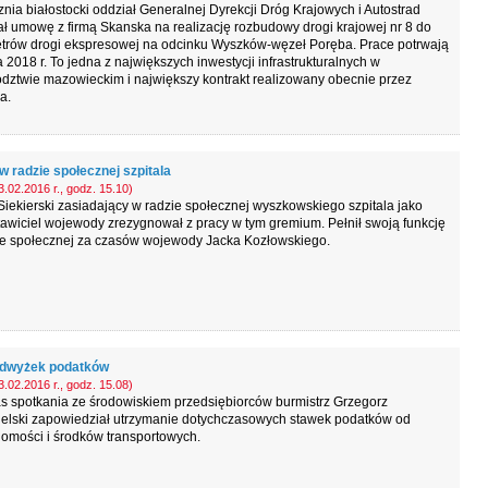
znia białostocki oddział Generalnej Dyrekcji Dróg Krajowych i Autostrad
ł umowę z firmą Skanska na realizację rozbudowy drogi krajowej nr 8 do
trów drogi ekspresowej na odcinku Wyszków-węzeł Poręba. Prace potrwają
a 2018 r. To jedna z największych inwestycji infrastrukturalnych w
dztwie mazowieckim i największy kontrakt realizowany obecnie przez
a.
w radzie społecznej szpitala
.02.2016 r., godz. 15.10)
iekierski zasiadający w radzie społecznej wyszkowskiego szpitala jako
awiciel wojewody zrezygnował z pracy w tym gremium. Pełnił swoją funkcję
ie społecznej za czasów wojewody Jacka Kozłowskiego.
dwyżek podatków
.02.2016 r., godz. 15.08)
s spotkania ze środowiskiem przedsiębiorców burmistrz Grzegorz
elski zapowiedział utrzymanie dotychczasowych stawek podatków od
omości i środków transportowych.