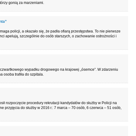
którzy gonią za marzeniami.
nta”
ga policji, a okazało się, że padła ofiarą przestępstwa. To nie pierwsze
nci apelują, szczególnie do osób starszych, o zachowanie ostrożności i
ci czwartkowego wypadku drogowego na krajowej „ósemce”. W zdarzeniu
a osoba trafiła do szpitala.
ił rozpoczęcie procedury rekrutacji kandydatów do służby w Policji na
przyjęcia do służby w 2016 r.: 7 marca – 70 osób, 6 czerwca – 51 osób,