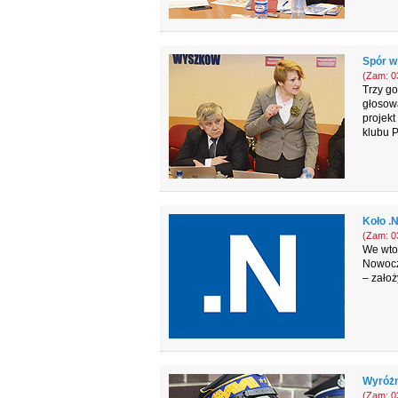
Spór w
(Zam: 03
Trzy go
głosow
projekt
klubu P
Koło .
(Zam: 03
We wtor
Nowocz
– założy
Wyróżn
(Zam: 03