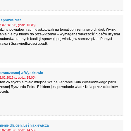
 sprawie diet
.02.2016 r., godz. 15.03)
dziny powiatowi radni dyskutowali na temat obniżenia swoich diet. Wynik
ania nie był trudny do przewidzenia – wymaganą większość głosów uzyskał
 autorstwa radnych koalicji sprawującej władzę w samorządzie. Pomysł
rawa i Sprawiedliwości upadł.
Nowoczesnej w Wyszkowie
.02.2016 r., godz. 15.00)
ek 26 stycznia miało miejsce Walne Zebranie Koła Wyszkowskiego partii
esnej Ryszarda Petru. Efektem jest powołanie władz Koła przez członków
cieli.
ienie dla gen. Leśniakiewicza
.02.2016 r., godz. 14.58)