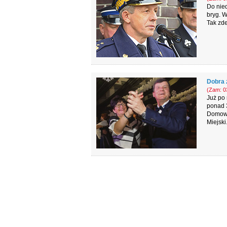
Do nie
bryg. 
Tak zde
Dobra 
(Zam: 03
Już po 
ponad 
Domowe
Miejski