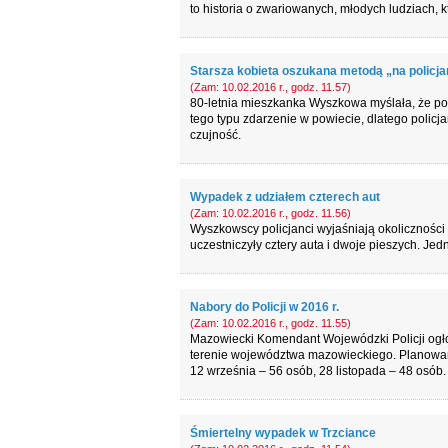
to historia o zwariowanych, młodych ludziach, 
Starsza kobieta oszukana metodą „na policja
(Zam: 10.02.2016 r., godz. 11.57)
80-letnia mieszkanka Wyszkowa myślała, że poma
tego typu zdarzenie w powiecie, dlatego policja
czujność.
Wypadek z udziałem czterech aut
(Zam: 10.02.2016 r., godz. 11.56)
Wyszkowscy policjanci wyjaśniają okolicznoś
uczestniczyły cztery auta i dwoje pieszych. Jedn
Nabory do Policji w 2016 r.
(Zam: 10.02.2016 r., godz. 11.55)
Mazowiecki Komendant Wojewódzki Policji ogłos
terenie województwa mazowieckiego. Planowane 
12 września – 56 osób, 28 listopada – 48 osób.
Śmiertelny wypadek w Trzciance