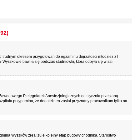
192)
zed trudnym okresem przygotowań do egzaminu dojrzałości młodzież z I
 Wyszkowie bawiła się podczas studniówki, która odbyła się w sali
 Zawodowego Pielęgniarek Anestezjologicznych od stycznia przestaną
szpitala przypomina, że dodatek ten został przyznany pracownikom tylko na
gmina Wyszków zrealizuje kolejny etap budowy chodnika. Starostwo