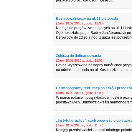
pokryje 10 proc. wartości inwestycji.
Bez spowalniaczy na ul. 11 Listopada
(Zam: 10.02.2016 r., godz. 12.03)
Nie będzie progów zwalniających na ul. 11 Lis
Ogólnokształcącego. Radny Jan Abramczyk po 
kierowców do zdjęcia nogi z gazu jest potrzebn
Zgłoszą do dofinansowania
(Zam: 10.02.2016 r., godz. 12.01)
Gmina Wyszków na następny nabór chce przygo
na odcinku od ronda na ul. Kościuszki do poł
Harmonogramy rekrutacji do szkół i przedszk
(Zam: 10.02.2016 r., godz. 12.00)
W marcu rodzice mogą składać wnioski o przyję
podstawowych. Burmistrz określił harmonogram
„Instytut gruźlicy”, czyli opowieść o gonitwi
(Zam: 10.02.2016 r., godz. 11.58)
Kolejny przedstawiciel literacki młodego pokole