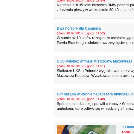
(Zam: 10.02.2016 r., godz. 11.54)
Na trasie K-8 35-letni kierowca BMW potrącił 
zdarzenia pieszy w wieku około 30-40 lat ponió
Dwa horrory dla Campera
(Zam: 10.02.2016 r., godz. 11.52)
W sumie aż 10 setów rozegrali w ostatnim tygo
Pawła Blomberga odnieśli dwa zwycięstwa, nad 
UKS Polonez w finale Mistrzostw Mazowsza!
(Zam: 10.02.2016 r., godz. 11.51)
Siatkarze UKS-u Polonez wygrali dwumecz z wy
Mazowsza Kadetów! Wyszkowianie odprawili rywa
Gimnazjum w Rybnie najlepsze w unihokeju 
(Zam: 10.02.2016 r., godz. 11.48)
Sporą niespodziankę sprawili chłopcy z Gimna
unihokeju, które odbyły się w niedzielę 24 sty
13 kilo
(Zam: 03