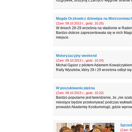
rozgrywek, drużyną Czarnych Węgrów. Bramki dla
Magda Oczkowicz dziewiąta na Mistrzostwach
(Zam: 09.10.2013 r., godz. 10.25)
W dniach 28-29 września na stadionie w Radomi
Bardzo dobrze zaprezentowała się w nich Magd
miejsce.
Motoryzacyjny weekend
(Zam: 09.10.2013 r., godz. 10.24)
Michał Gąsior z pilotem Adamem Kowalczykiem 
Rally Wyszków, który 28 i 29 września odbył si
W poszukiwaniu piękna
(Zam: 09.10.2013 r., godz. 10.22)
Bardzo popularne jest twierdzenie, że „nie szat
miesiące będzie przekonywać podczas wykładów
prowadzi Akademię Kostiumologii, gdzie wprowa
Sprzed
(Zam: 02