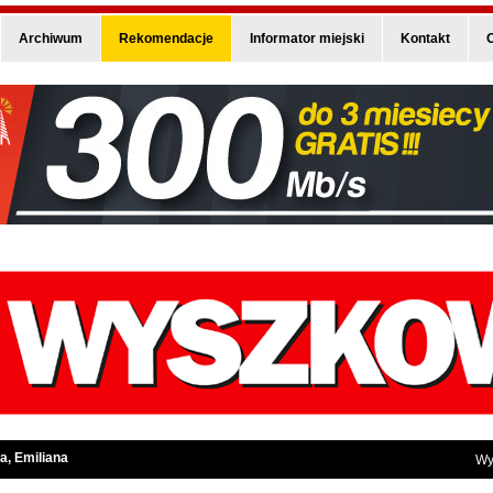
Archiwum
Rekomendacje
Informator miejski
Kontakt
O
a, Emiliana
Wy