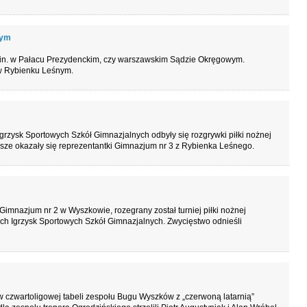
nym
in. w Pałacu Prezydenckim, czy warszawskim Sądzie Okręgowym.
 w Rybienku Leśnym.
zysk Sportowych Szkół Gimnazjalnych odbyły się rozgrywki piłki nożnej
psze okazały się reprezentantki Gimnazjum nr 3 z Rybienka Leśnego.
 Gimnazjum nr 2 w Wyszkowie, rozegrany został turniej piłki nożnej
 Igrzysk Sportowych Szkół Gimnazjalnych. Zwycięstwo odnieśli
 czwartoligowej tabeli zespołu Bugu Wyszków z „czerwoną latarnią”