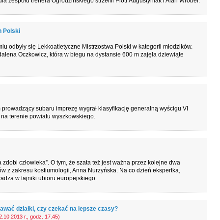
 zespołu trenera Ogrodzińskiego strzelili Piotr Augustyniak i Alan Wróbel.
 Polski
u odbyły się Lekkoatletyczne Mistrzostwa Polski w kategorii młodzików.
alena Oczkowicz, która w biegu na dystansie 600 m zajęła dziewiąte
prowadzący subaru imprezę wygrał klasyfikację generalną wyścigu VI
ę na terenie powiatu wyszkowskiego.
a zdobi człowieka”. O tym, że szata też jest ważna przez kolejne dwa
 z zakresu kostiumologii, Anna Nurzyńska. Na co dzień ekspertka,
dza w tajniki ubioru europejskiego.
awać działki, czy czekać na lepsze czasy?
.10.2013 r., godz. 17.45)