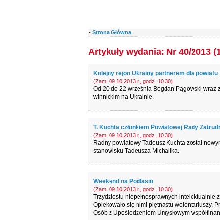
-
Strona Główna
Artykuły wydania: Nr 40/2013 (
Kolejny rejon Ukrainy partnerem dla powiatu
(Zam: 09.10.2013 r., godz. 10.30)
Od 20 do 22 września Bogdan Pągowski wraz z
winnickim na Ukrainie.
T. Kuchta członkiem Powiatowej Rady Zatrudn
(Zam: 09.10.2013 r., godz. 10.30)
Radny powiatowy Tadeusz Kuchta został nowym
stanowisku Tadeusza Michalika.
Weekend na Podlasiu
(Zam: 09.10.2013 r., godz. 10.30)
Trzydziestu niepełnosprawnych intelektualnie 
Opiekowało się nimi piętnastu wolontariuszy. 
Osób z Upośledzeniem Umysłowym współfinan