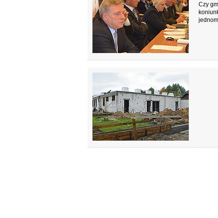
Czy gm
koniun
jednomy
Powiat
(Zam: 02
Wydatkó
sześciu
sprawoz
Zajmą 
(Zam: 02
O przed
ul. Puł