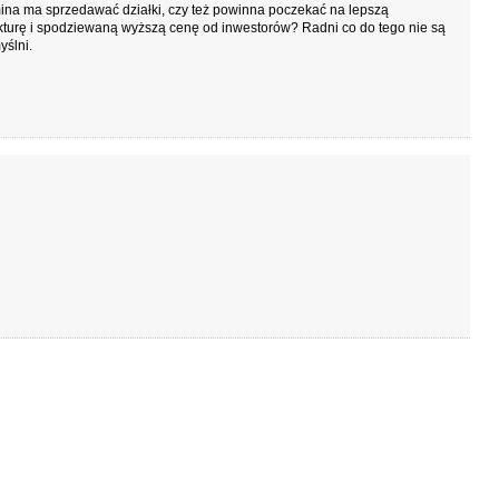
ina ma sprzedawać działki, czy też powinna poczekać na lepszą
kturę i spodziewaną wyższą cenę od inwestorów? Radni co do tego nie są
ślni.
owe wydatki inwestycyjne na poziomie 1 proc.
.10.2013 r., godz. 17.44)
w na aż dziewiętnaście inwestycji, z zaplanowanych na ten rok dwudziestu
, powiat wyszkowski nie zrealizował nawet w jednym procencie – wynika ze
dania z realizacji budżetu za pierwsze półrocze 2013 r.
się miejską komunikacją
.10.2013 r., godz. 17.43)
łużenie kursowania jednej z linii komunikacji miejskiej do cmentarza przy
tuskiej zwróciła się do burmistrza radna Lucyna Sosnowska.