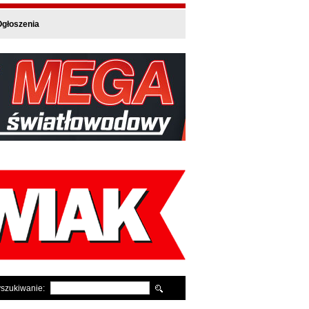
głoszenia
szukiwanie: