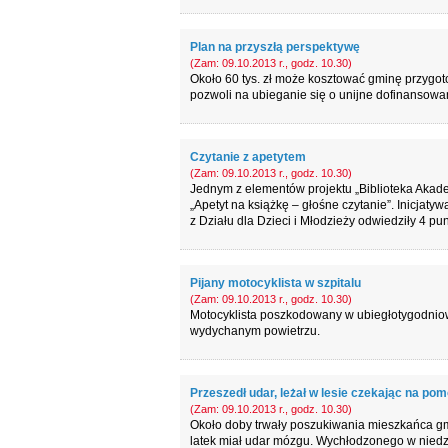
Plan na przyszłą perspektywę
(Zam: 09.10.2013 r., godz. 10.30)
Około 60 tys. zł może kosztować gminę przygot
pozwoli na ubieganie się o unijne dofinansow
Czytanie z apetytem
(Zam: 09.10.2013 r., godz. 10.30)
Jednym z elementów projektu „Biblioteka Akadem
„Apetyt na książkę – głośne czytanie”. Inicjaty
z Działu dla Dzieci i Młodzieży odwiedziły 4 p
Pijany motocyklista w szpitalu
(Zam: 09.10.2013 r., godz. 10.30)
Motocyklista poszkodowany w ubiegłotygodniow
wydychanym powietrzu.
Przeszedł udar, leżał w lesie czekając na po
(Zam: 09.10.2013 r., godz. 10.30)
Około doby trwały poszukiwania mieszkańca gmi
latek miał udar mózgu. Wychłodzonego w niedzie