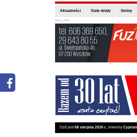
Aktualności
Stałe działy
Gminy
REKLAMA
Dziś jest
08 sierpnia 2026 r.
, imieniny
Cyprian