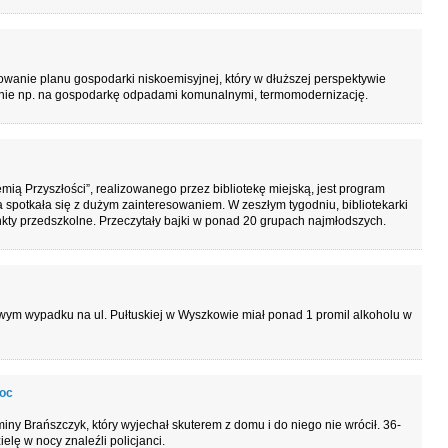
owanie planu gospodarki niskoemisyjnej, który w dłuższej perspektywie
anie np. na gospodarkę odpadami komunalnymi, termomodernizację.
ią Przyszłości”, realizowanego przez bibliotekę miejską, jest program
wa spotkała się z dużym zainteresowaniem. W zeszłym tygodniu, bibliotekarki
unkty przedszkolne. Przeczytały bajki w ponad 20 grupach najmłodszych.
ym wypadku na ul. Pułtuskiej w Wyszkowie miał ponad 1 promil alkoholu w
moc
ny Brańszczyk, który wyjechał skuterem z domu i do niego nie wrócił. 36-
lę w nocy znaleźli policjanci.