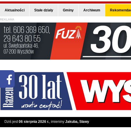
Aktualności
Stałe działy
Gminy
Archiwum
Rekomendac
REKLAMA
Dziś jest
06 sierpnia 2026 r.
, imieniny
Jakuba, Sławy