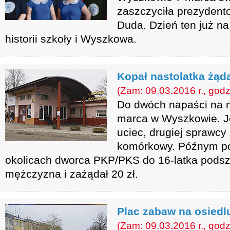
zaszczyciła prezydent
Duda. Dzień ten już n
historii szkoły i Wyszkowa.
Kopał nastolatka żąda
(Zam: 09.03.2016 r., godz
Do dwóch napaści na n
marca w Wyszkowie. Jed
uciec, drugiej sprawcy z
komórkowy. Późnym p
okolicach dworca PKP/PKS do 16-latka podszed
mężczyzna i zażądał 20 zł.
Plac zabaw na osiedl
(Zam: 09.03.2016 r., godz