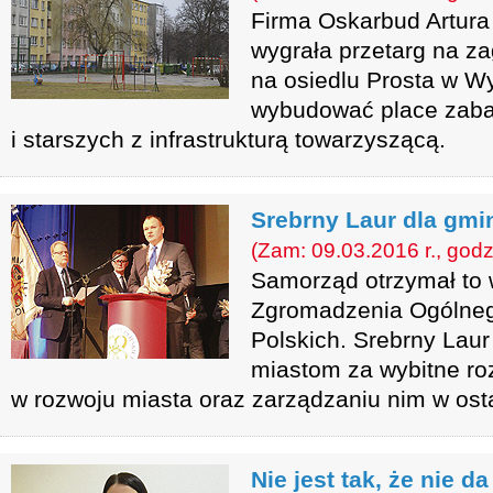
Firma Oskarbud Artura
wygrała przetarg na z
na osiedlu Prosta w W
wybudować place zaba
i starszych z infrastrukturą towarzyszącą.
Srebrny Laur dla gm
(Zam: 09.03.2016 r., godz
Samorząd otrzymał to 
Zgromadzenia Ogólneg
Polskich. Srebrny Laur
miastom za wybitne roz
w rozwoju miasta oraz zarządzaniu nim w osta
Nie jest tak, że nie d