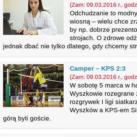
(Zam: 09.03.2016 r., godz
Odchudzanie to modny
wiosną – wielu chce zr
by np. dobrze prezento
strojach. O zdrowe od
jednak dbać nie tylko dlatego, gdy chcemy st
Camper – KPS 2:3
(Zam: 09.03.2016 r., godz
W sobotę 5 marca w h
Wyszkowie rozegrane z
rozgrywek I ligi siat
Wyszków a KPS-em Sie
górą byli goście.