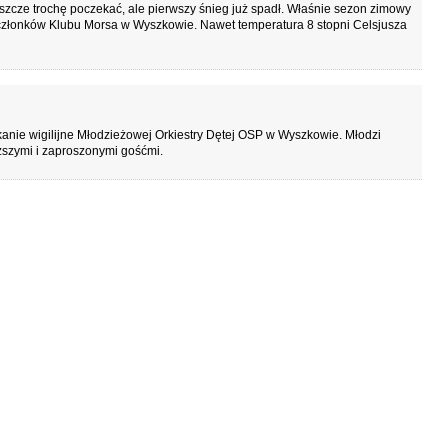
zcze trochę poczekać, ale pierwszy śnieg już spadł. Właśnie sezon zimowy
 członków Klubu Morsa w Wyszkowie. Nawet temperatura 8 stopni Celsjusza
kanie wigilijne Młodzieżowej Orkiestry Dętej OSP w Wyszkowie. Młodzi
ższymi i zaproszonymi gośćmi.