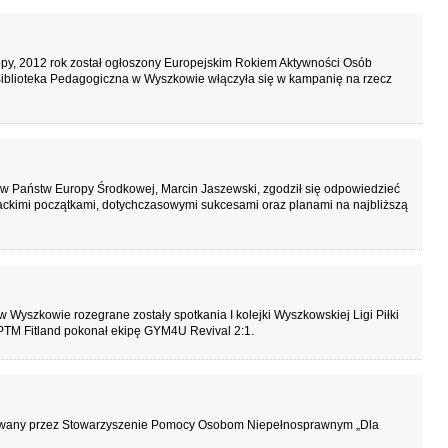
py, 2012 rok został ogłoszony Europejskim Rokiem Aktywności Osób
 Biblioteka Pedagogiczna w Wyszkowie włączyła się w kampanię na rzecz
w Państw Europy Środkowej, Marcin Jaszewski, zgodził się odpowiedzieć
ackimi początkami, dotychczasowymi sukcesami oraz planami na najbliższą
 Wyszkowie rozegrane zostały spotkania I kolejki Wyszkowskiej Ligi Piłki
PTM Fitland pokonał ekipę GYM4U Revival 2:1.
izowany przez Stowarzyszenie Pomocy Osobom Niepełnosprawnym „Dla