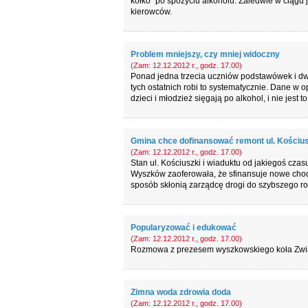
kółko” po spożyciu alkoholu. Zaledwie w ciągu
kierowców.
Problem mniejszy, czy mniej widoczny
(Zam: 12.12.2012 r., godz. 17.00)
Ponad jedna trzecia uczniów podstawówek i dwie 
tych ostatnich robi to systematycznie. Dane w 
dzieci i młodzież sięgają po alkohol, i nie jest t
Gmina chce dofinansować remont ul. Kościus
(Zam: 12.12.2012 r., godz. 17.00)
Stan ul. Kościuszki i wiaduktu od jakiegoś cza
Wyszków zaoferowała, że sfinansuje nowe chodn
sposób skłonią zarządcę drogi do szybszego r
Popularyzować i edukować
(Zam: 12.12.2012 r., godz. 17.00)
Rozmowa z prezesem wyszkowskiego koła Zw
Zimna woda zdrowia doda
(Zam: 12.12.2012 r., godz. 17.00)