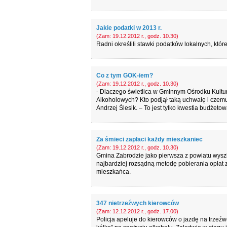
Jakie podatki w 2013 r.
(Zam: 19.12.2012 r., godz. 10.30)
Radni określili stawki podatków lokalnych, któ
Co z tym GOK-iem?
(Zam: 19.12.2012 r., godz. 10.30)
- Dlaczego świetlica w Gminnym Ośrodku Kultu
Alkoholowych? Kto podjął taką uchwałę i czemu 
Andrzej Ślesik. – To jest tylko kwestia budżeto
Za śmieci zapłaci każdy mieszkaniec
(Zam: 19.12.2012 r., godz. 10.30)
Gmina Zabrodzie jako pierwsza z powiatu wysz
najbardziej rozsądną metodę pobierania opła
mieszkańca.
347 nietrzeźwych kierowców
(Zam: 12.12.2012 r., godz. 17.00)
Policja apeluje do kierowców o jazdę na trzeźwo