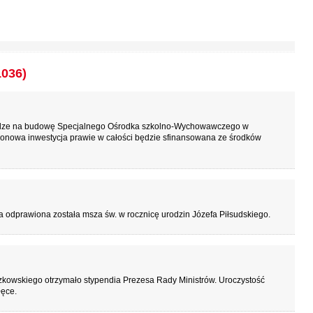
1036)
iądze na budowę Specjalnego Ośrodka szkolno-Wychowawczego w
lionowa inwestycja prawie w całości będzie sfinansowana ze środków
a odprawiona została msza św. w rocznicę urodzin Józefa Piłsudskiego.
zkowskiego otrzymało stypendia Prezesa Rady Ministrów. Uroczystość
łęce.