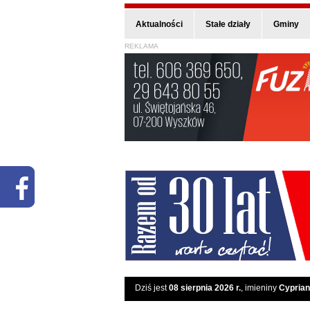
Aktualności
Stałe działy
Gminy
REKLAMA
Dziś jest
08 sierpnia 2026 r.
, imieniny
Cyprian