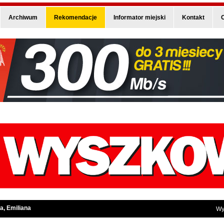
Archiwum
Rekomendacje
Informator miejski
Kontakt
O
a, Emiliana
Wy