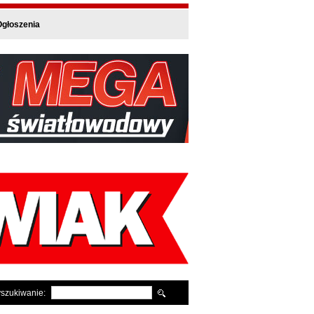
głoszenia
szukiwanie: