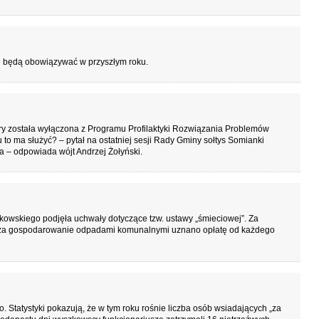
re będą obowiązywać w przyszłym roku.
ry została wyłączona z Programu Profilaktyki Rozwiązania Problemów
to ma służyć? – pytał na ostatniej sesji Rady Gminy sołtys Somianki
wa – odpowiada wójt Andrzej Żołyński.
kowskiego podjęła uchwały dotyczące tzw. ustawy „śmieciowej”. Za
t za gospodarowanie odpadami komunalnymi uznano opłatę od każdego
. Statystyki pokazują, że w tym roku rośnie liczba osób wsiadających „za