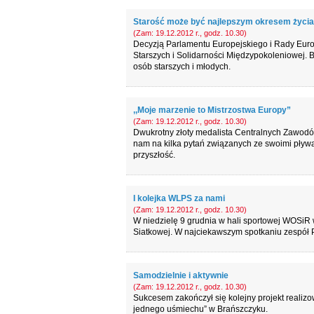
Starość może być najlepszym okresem życia
(Zam: 19.12.2012 r., godz. 10.30)
Decyzją Parlamentu Europejskiego i Rady Euro
Starszych i Solidarności Międzypokoleniowej.
osób starszych i młodych.
,,Moje marzenie to Mistrzostwa Europy”
(Zam: 19.12.2012 r., godz. 10.30)
Dwukrotny złoty medalista Centralnych Zawodó
nam na kilka pytań związanych ze swoimi pływ
przyszłość.
I kolejka WLPS za nami
(Zam: 19.12.2012 r., godz. 10.30)
W niedzielę 9 grudnia w hali sportowej WOSiR w
Siatkowej. W najciekawszym spotkaniu zespół 
Samodzielnie i aktywnie
(Zam: 19.12.2012 r., godz. 10.30)
Sukcesem zakończył się kolejny projekt real
jednego uśmiechu” w Brańszczyku.