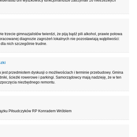
 jedenastu dni wyszkowscy funkcjonariusze zatrzymali 16 nietrzeźwych
trzecie gimnazjalistów twierdzi, że piją bądź pili alkohol, prawie połowa
opracowanej diagnozie zagrożeń lokalnych nie pozostawiają wątpliwości:
o dla nich szczególnie trudne.
zki
su jest przedmiotem dyskusji o możliwościach i terminie przebudowy. Gmina
iki, ścieżki rowerowe i parkingi. Samorządowcy mają nadzieję, że w ten
ozpoczęcia niezbędnego remontu.
iązku Piłsudczyków RP Konradem Wróblem