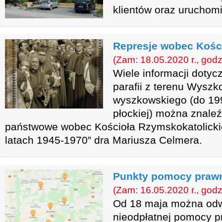
klientów oraz uruchomi
Represje wobec Kości
(Zam: 18.05.2020 r., godz
Wiele informacji doty
parafii z terenu Wyszk
wyszkowskiego (do 1992
płockiej) można znale
państwowe wobec Kościoła Rzymskokatolickieg
latach 1945-1970” dra Mariusza Celmera.
Punkty pomocy prawn
(Zam: 16.05.2020 r., godz
Od 18 maja można odw
nieodpłatnej pomocy p