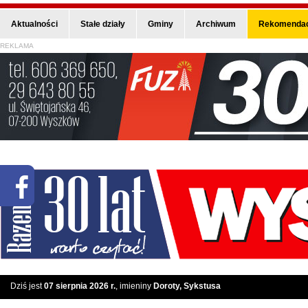
Aktualności
Stałe działy
Gminy
Archiwum
Rekomendac
REKLAMA
Dziś jest
07 sierpnia 2026 r.
, imieniny
Doroty, Sykstusa