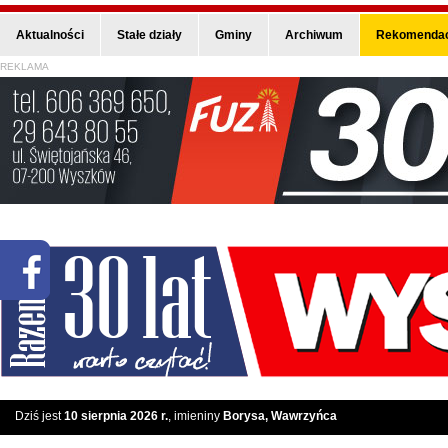
Aktualności
Stałe działy
Gminy
Archiwum
Rekomendac
REKLAMA
Dziś jest
10 sierpnia 2026 r.
, imieniny
Borysa, Wawrzyńca