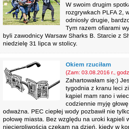
W swoim drugim spotk
rozgrywkach PLFA 2, 
odniosły drugie, bardz
Tym razem ofiarami wy
byli zawodnicy Warsaw Sharks B. Starcie z S
niedzielę 31 lipca w stolicy.
Okiem rzuciłam
(Zam: 03.08.2016 r., godz
Zahartowałam się:) J
tygodnia z kranu leci
kąpiel mam rano i wie
codziennie myję głowę
odważna. PEC ciepłej wody pozbawił nie tylko
połowę miasta. Bez względu na uroki kąpieli 
niecierpliwością czekam na dzień, kiedy w k