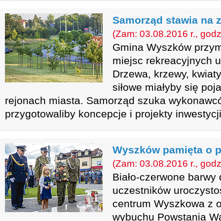
Samorząd stawia na zi
(Zam: 03.08.2016 r., godz
Gmina Wyszków przymi
miejsc rekreacyjnych 
Drzewa, krzewy, kwiaty
siłowe miałyby się poj
rejonach miasta. Samorząd szuka wykonawcó
przygotowaliby koncepcje i projekty inwestycji
Wyszków pamięta o 
(Zam: 03.08.2016 r., godz
Biało-czerwone barwy
uczestników uroczysto
centrum Wyszkowa z ok
wybuchu Powstania Wa