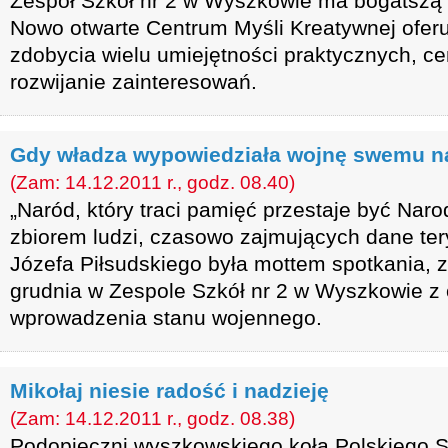
Zespół Szkół nr 2 w Wyszkowie ma bogatszą
Nowo otwarte Centrum Myśli Kreatywnej ofer
zdobycia wielu umiejętności praktycznych, ce
rozwijanie zainteresowań.
Gdy władza wypowiedziała wojnę swemu n
(Zam: 14.12.2011 r., godz. 08.40)
„Naród, który traci pamięć przestaje być Naro
zbiorem ludzi, czasowo zajmujących dane tery
Józefa Piłsudskiego była mottem spotkania,
grudnia w Zespole Szkół nr 2 w Wyszkowie z o
wprowadzenia stanu wojennego.
Mikołaj niesie radość i nadzieję
(Zam: 14.12.2011 r., godz. 08.38)
Podopieczni wyszkowskiego koła Polskiego S