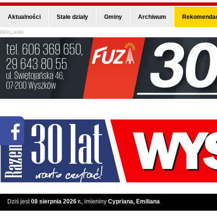
Aktualności
Stałe działy
Gminy
Archiwum
Rekomendac
REKLAMA
Dziś jest
08 sierpnia 2026 r.
, imieniny
Cypriana, Emiliana