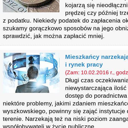
kojarzą się nieodłączn
prędzej czy później trz
z podatku. Niekiedy podatek do zapłacenia ok
szukamy gorączkowo sposobów na jego obniż
sprawdzić, jak można zapłacić mniej.
Mieszkańcy narzekaj
i rynek pracy
(Zam: 10.02.2016 r., godz
Długi czas oczekiwani
niewystarczająca ilość 
dostęp do poradnictwa 
niektóre problemy, jakimi zdaniem mieszkań
wyszkowskiego, powinny się zająć instytucje 
terenie. Narzekają też na niski poziom zaan
współobywateli w życie publiczne.