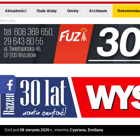
Aktualności
Stałe działy
Gminy
Archiwum
Rekomendac
REKLAMA
Dziś jest
08 sierpnia 2026 r.
, imieniny
Cypriana, Emiliana