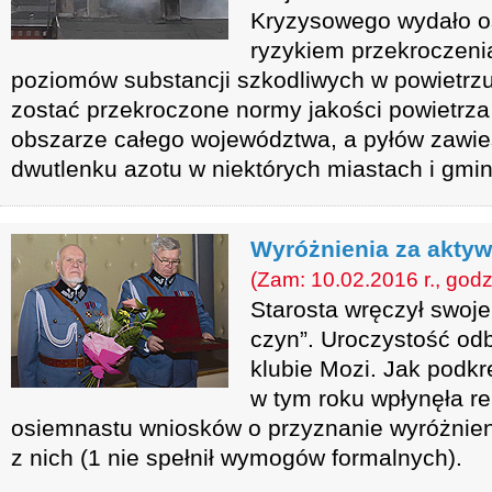
Kryzysowego wydało os
ryzykiem przekroczen
poziomów substancji szkodliwych w powietrz
zostać przekroczone normy jakości powietrza
obszarze całego województwa, a pyłów zawi
dwutlenku azotu w niektórych miastach i gmi
Wyróżnienia za aktyw
(Zam: 10.02.2016 r., godz
Starosta wręczył swoj
czyn”. Uroczystość odb
klubie Mozi. Jak podkr
w tym roku wpłynęła re
osiemnastu wniosków o przyznanie wyróżnieni
z nich (1 nie spełnił wymogów formalnych).