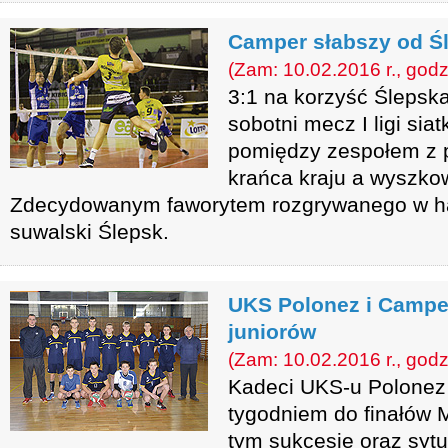
Camper słabszy od Ś
(Zam: 10.02.2016 r., godz
3:1 na korzyść Ślepska
sobotni mecz I ligi si
pomiędzy zespołem z 
krańca kraju a wyszk
Zdecydowanym faworytem rozgrywanego w h
suwalski Ślepsk.
UKS Polonez i Campe
juniorów
(Zam: 10.02.2016 r., godz
Kadeci UKS-u Polonez
tygodniem do finałów 
tym sukcesie oraz sytu