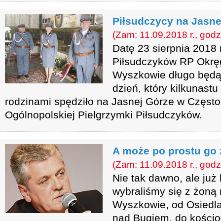
Piłsudczycy na Jasne
(Zam: 11.09.2018 r., godz
Datę 23 sierpnia 2018 
Piłsudczyków RP Okrę
Wyszkowie długo będą 
dzień, który kilkunast
rodzinami spędziło na Jasnej Górze w Częst
Ogólnopolskiej Pielgrzymki Piłsudczyków.
A może po prostu go
(Zam: 11.09.2018 r., godz
Nie tak dawno, ale już 
wybraliśmy się z żoną
Wyszkowie, od Osiedla
nad Bugiem, do kościoł