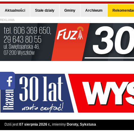
Aktualności
Stałe działy
Gminy
Archiwum
Rekomendac
REKLAMA
Dziś jest
07 sierpnia 2026 r.
, imieniny
Doroty, Sykstusa