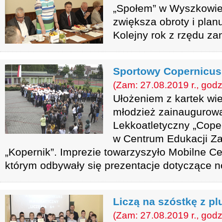
„Społem” w Wyszkowie 
zwiększa obroty i plan
Kolejny rok z rzędu za
Sportowy Copernicus
(Zam: 27.08.2019 r., godz
Ułożeniem z kartek wi
młodzież zainaugurował
Lekkoatletyczny „Coper
w Centrum Edukacji Za
„Kopernik”. Imprezie towarzyszyło Mobilne C
którym odbywały się prezentacje dotyczące n
Liczą na szóstkę z p
(Zam: 27.08.2019 r., godz