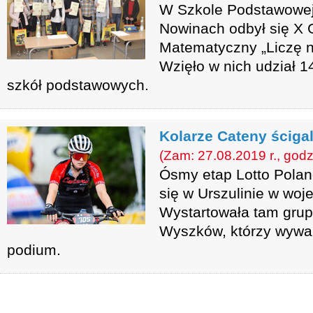
W Szkole Podstawowej
Nowinach odbył się X
Matematyczny „Liczę n
Wzięło w nich udział 1
szkół podstawowych.
Kolarze Cateny ścigal
(Zam: 27.08.2019 r., godz
Ósmy etap Lotto Polan
się w Urszulinie w woj
Wystartowała tam grup
Wyszków, którzy wywalc
podium.