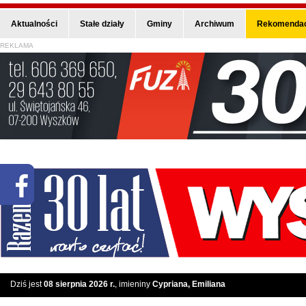
Aktualności
Stałe działy
Gminy
Archiwum
Rekomendac
REKLAMA
Dziś jest
08 sierpnia 2026 r.
, imieniny
Cypriana, Emiliana