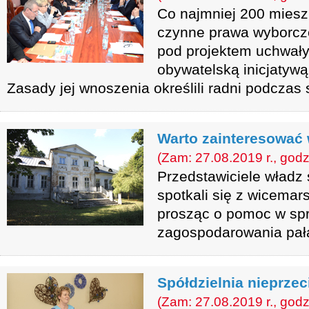
Co najmniej 200 mies
czynne prawa wyborcz
pod projektem uchwały 
obywatelską inicjatyw
Zasady jej wnoszenia określili radni podczas 
Warto zainteresować 
(Zam: 27.08.2019 r., godz
Przedstawiciele wład
spotkali się z wicemar
prosząc o pomoc w sp
zagospodarowania pał
Spółdzielnia nieprzec
(Zam: 27.08.2019 r., godz