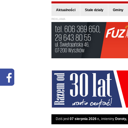
Aktualności
Stałe działy
Gminy
REKLAMA
Dziś jest
07 sierpnia 2026 r.
, imieniny
Doroty,