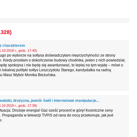
1328)
 z charakterem
.10.2018 r., godz. 17.40)
ugo po wyborze na sołtysa doświadczyłam nieprzychylności ze strony
. Kiedy prosiłam o dokończenie budowy chodnika, jeden z nich powiedział,
będę spokojna i nie będę się awanturować, to lepiej na tym wyjdę – mówi o
h lokalnej polityki sołtys Leszczydołu Starego, kandydatka na radną
tu Masz Wybór Monika Bieżuńska.
datki, drożyzna, pomór świń i internetowe manipulacje...
.10.2018 r., godz. 17.39)
tuacja. Drożeje energia! Gaz sześć procent w górę! Kosmiczne ceny
. Propaganda w telewizji TVPiS od rana do nocy przekonuje, jak jest
e.