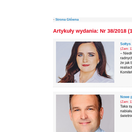
-
Strona Główna
Artykuły wydania: Nr 38/2018 (
Sołtys
(Zam: 11
– Niedł
radnych
że jak 
realiac
Komite
Nowe po
(Zam: 11
Taka sy
nabiału
świetni