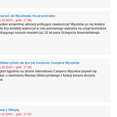
zajrzeć do Wyszkowa. Ku przestrodze
.10.2018 r., godz. 17.39)
ystwo wzajemnej adoracji próbujące zawłaszczyć Wyszków po raz kolejny
ło trzy komitety wyborcze w celu ponownego wybrania na urząd burmistrza
strującego naszym miastem już 16 lat pana Grzegorza Nowosielskiego.
 Główczyński nie jest już trenerem Campera Wyszków
.10.2018 r., godz. 17.38)
łym tygodniu na stronie internetowej Campera Wyszków pojawił się
at, o zwolnieniu Macieja Główczyńskiego z funkcji trenera drużyny
w.
ana z Olimpią
.10.2018 r., godz. 17.37)