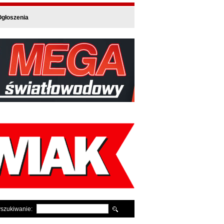
głoszenia
szukiwanie: