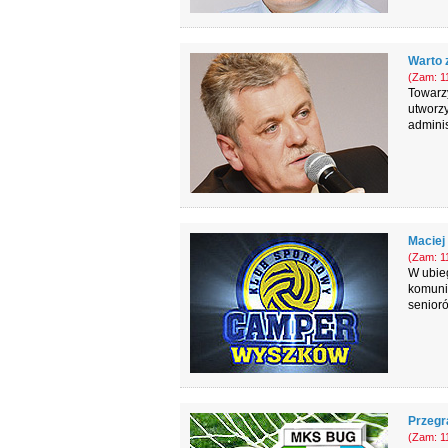
Warto 
(Zam: 11
Towarz
utworzy
admini
Maciej
(Zam: 11
W ubieg
komunik
senioró
Przegr
(Zam: 11