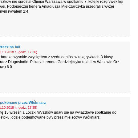
zków nie sprostał Olimpii Warszawa w spotkaniu 7. kolejki rozgrywek ligi
ej. Podopieczni trenera Arkadiusza Mielczarczyka przegrali z wyżej
nym rywalem 2:4.
acz na fali
.10.2018 r., godz. 17.36)
 bardzo wysokie zwycięstwo z rzędu odniósł w rozgrywkach B-klasy
cz Długosiodło! Piłkarze trenera Gordziejczyka rozbili w Wąsewie Orz
wo 6:0.
 pokonane przez Włókniarz
.10.2018 r., godz. 17.35)
tę 15 września Loczki Wyszków udały się na wyjazdowe spotkanie do
ostoku, gdzie podejmowane były przez miejscowy Włókniarz.