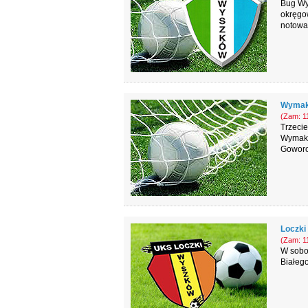
Bug Wys
okręgow
notowa
Wymakr
(Zam: 11
Trzecie
Wymakra
Goworo
Loczki
(Zam: 11
W sobo
Białeg