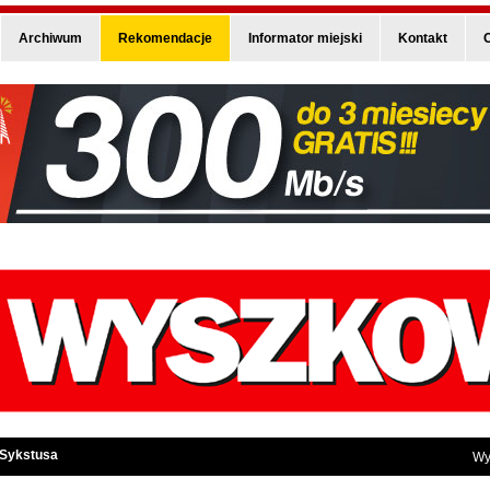
Archiwum
Rekomendacje
Informator miejski
Kontakt
O
 Sykstusa
Wy