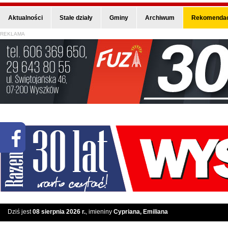
Aktualności
Stałe działy
Gminy
Archiwum
Rekomendac
REKLAMA
Dziś jest
08 sierpnia 2026 r.
, imieniny
Cypriana, Emiliana