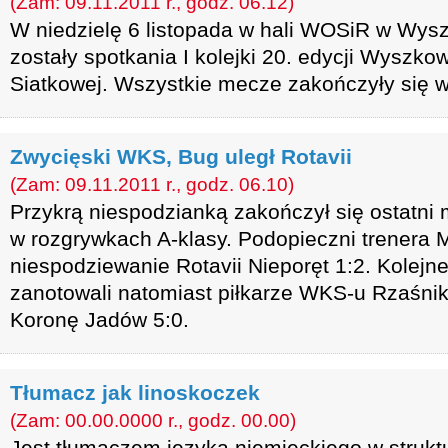
(Zam: 09.11.2011 r., godz. 06.12)
W niedzielę 6 listopada w hali WOSiR w Wys
zostały spotkania I kolejki 20. edycji Wyszkows
Siatkowej. Wszystkie mecze zakończyły się w
Zwycięski WKS, Bug uległ Rotavii
(Zam: 09.11.2011 r., godz. 06.10)
Przykrą niespodzianką zakończył się ostatn
w rozgrywkach A-klasy. Podopieczni trenera M
niespodziewanie Rotavii Nieporęt 1:2. Kolejn
zanotowali natomiast piłkarze WKS-u Rzaśnik,
Koronę Jadów 5:0.
Tłumacz jak linoskoczek
(Zam: 00.00.0000 r., godz. 00.00)
Jest tłumaczem języka niemieckiego w struktu