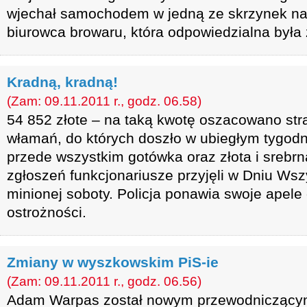
wjechał samochodem w jedną ze skrzynek n
biurowca browaru, która odpowiedzialna była 
Kradną, kradną!
(Zam: 09.11.2011 r., godz. 06.58)
54 852 złote – na taką kwotę oszacowano str
włamań, do których doszło w ubiegłym tygod
przede wszystkim gotówka oraz złota i srebrna
zgłoszeń funkcjonariusze przyjęli w Dniu Wsz
minionej soboty. Policja ponawia swoje apel
ostrożności.
Zmiany w wyszkowskim PiS-ie
(Zam: 09.11.2011 r., godz. 06.56)
Adam Warpas został nowym przewodniczącym