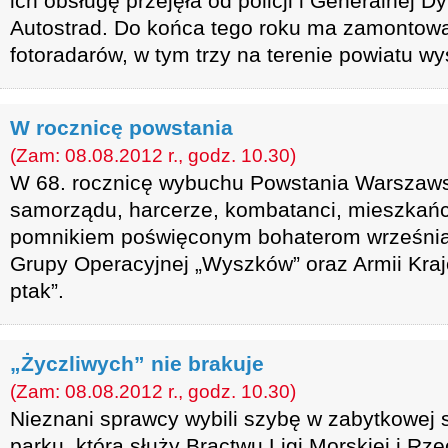
ich obsługę przejęła od policji i Generalnej D
Autostrad. Do końca tego roku ma zamontowa
fotoradarów, w tym trzy na terenie powiatu w
W rocznicę powstania
(Zam: 08.08.2012 r., godz. 10.30)
W 68. rocznicę wybuchu Powstania Warszaws
samorządu, harcerze, kombatanci, mieszkańcy
pomnikiem poświęconym bohaterom września 
Grupy Operacyjnej „Wyszków” oraz Armii Kra
ptak”.
„Życzliwych” nie brakuje
(Zam: 08.08.2012 r., godz. 10.30)
Nieznani sprawcy wybili szybę w zabytkowej 
parku, która służy Bractwu Ligi Morskiej i Rze