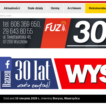
Aktualności
Stałe działy
Gminy
Archiwum
Rekomendac
REKLAMA
Dziś jest
10 sierpnia 2026 r.
, imieniny
Borysa, Wawrzyńca