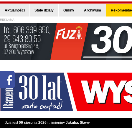
Aktualności
Stałe działy
Gminy
Archiwum
Rekomendac
REKLAMA
Dziś jest
06 sierpnia 2026 r.
, imieniny
Jakuba, Sławy