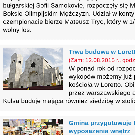
bułgarskiej Sofii Samokovie, rozpoczęły się 
Boksie Olimpijskim Mężczyzn. Udział w kont
czempionacie bierze Mateusz Tryc, który w 1/
wolny los.
Trwa budowa w Loret
(Zam: 12.08.2015 r., godz
W ponad rok od rozpoc
wykopów możemy już p
kościoła w Loretto. Ob
przez warszawskiego a
Kulsa buduje mająca również siedzibę w stolic
Gmina przygotowuje t
wyposażenia wnętrz