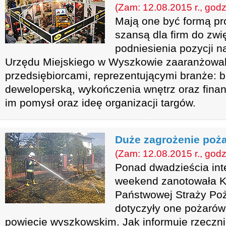
(Zam: 12.08.2015 r., godz
Mają one być formą pro
szansą dla firm do zwi
podniesienia pozycji n
Urzędu Miejskiego w Wyszkowie zaaranżowali
przedsiębiorcami, reprezentującymi branże: 
deweloperską, wykończenia wnętrz oraz fina
im pomysł oraz ideę organizacji targów.
Duże zagrożenie poż
(Zam: 12.08.2015 r., godz
Ponad dwadzieścia int
weekend zanotowała 
Państwowej Straży Poż
dotyczyły one pożarów,
powiecie wyszkowskim. Jak informuje rzeczn