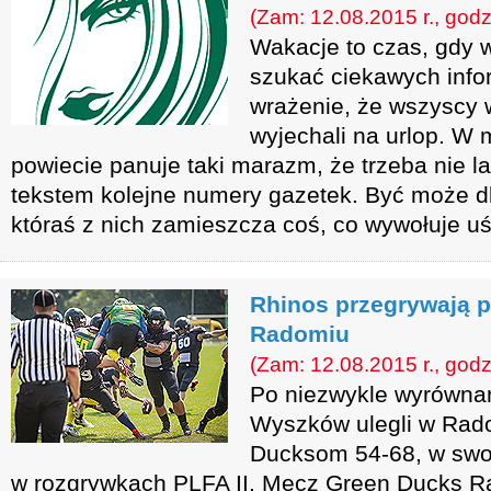
(Zam: 12.08.2015 r., godz
Wakacje to czas, gdy 
szukać ciekawych info
wrażenie, że wszyscy 
wyjechali na urlop. W m
powiecie panuje taki marazm, że trzeba nie l
tekstem kolejne numery gazetek. Być może dla
któraś z nich zamieszcza coś, co wywołuje u
Rhinos przegrywają 
Radomiu
(Zam: 12.08.2015 r., godz
Po niezwykle wyrówna
Wyszków ulegli w Rad
Ducksom 54-68, w swo
w rozgrywkach PLFA II. Mecz Green Ducks 