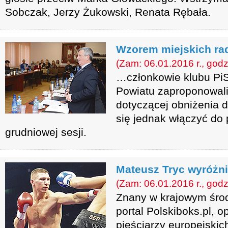
Sobczak, Jerzy Żukowski, Renata Rębała.
Wzorem miejskich r
(Zam: 06.01.2016 r., godz
…członkowie klubu PiS
Powiatu zaproponowali
dotyczącej obniżenia d
się jednak włączyć do
grudniowej sesji.
Mateusz Tryc wyróżn
(Zam: 06.01.2016 r., godz
Znany w krajowym środ
portal Polskiboks.pl, o
pięściarzy europejski