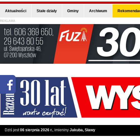
Aktualności
Stałe działy
Gminy
Archiwum
Rekomendac
REKLAMA
Dziś jest
06 sierpnia 2026 r.
, imieniny
Jakuba, Sławy