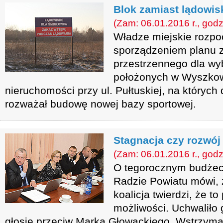
Blok zamiast lądowis
(Zam: 06.01.2016 r., godz
Władze miejskie rozpo
sporządzeniem planu 
przestrzennego dla wy
położonych w Wyszkowi
nieruchomości przy ul. Pułtuskiej, na któryc
rozważał budowę nowej bazy sportowej.
Stagnacja czy rozwój
(Zam: 06.01.2016 r., godz
O tegorocznym budżec
Radzie Powiatu mówi, ż
koalicja twierdzi, że t
możliwości. Uchwaliło 
głosie przeciw Marka Głowackiego. Wstrzyma