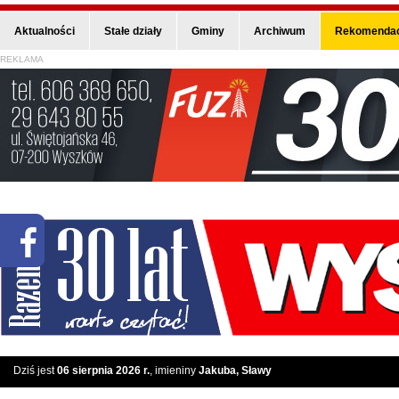
Aktualności
Stałe działy
Gminy
Archiwum
Rekomendac
REKLAMA
Dziś jest
06 sierpnia 2026 r.
, imieniny
Jakuba, Sławy