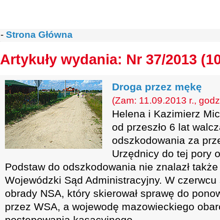
-
Strona Główna
Artykuły wydania: Nr 37/2013 (1
Droga przez mękę
(Zam: 11.09.2013 r., godz
Helena i Kazimierz Mic
od przeszło 6 lat walc
odszkodowania za prze
Urzędnicy do tej pory o
Podstaw do odszkodowania nie znalazł także
Wojewódzki Sąd Administracyjny. W czerwcu s
obrady NSA, który skierował sprawę do pono
przez WSA, a wojewodę mazowieckiego obarc
postępowania kasacyjnego.