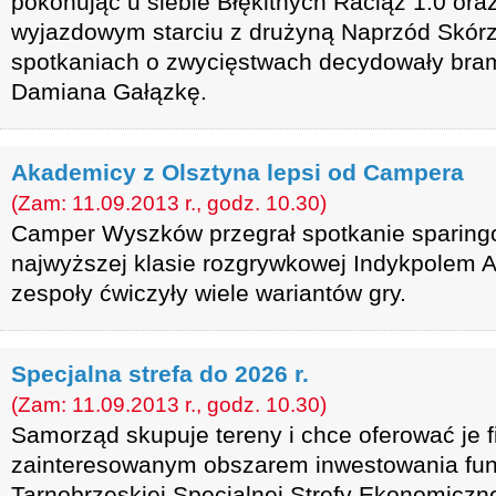
pokonując u siebie Błękitnych Raciąż 1:0 oraz
wyjazdowym starciu z drużyną Naprzód Skórz
spotkaniach o zwycięstwach decydowały bram
Damiana Gałązkę.
Akademicy z Olsztyna lepsi od Campera
(Zam: 11.09.2013 r., godz. 10.30)
Camper Wyszków przegrał spotkanie sparin
najwyższej klasie rozgrywkowej Indykpolem 
zespoły ćwiczyły wiele wariantów gry.
Specjalna strefa do 2026 r.
(Zam: 11.09.2013 r., godz. 10.30)
Samorząd skupuje tereny i chce oferować je 
zainteresowanym obszarem inwestowania fu
Tarnobrzeskiej Specjalnej Strefy Ekonomiczne