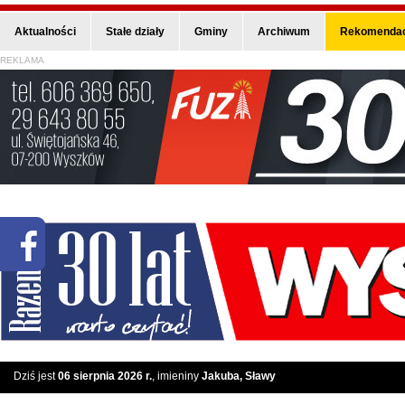
Aktualności
Stałe działy
Gminy
Archiwum
Rekomendac
REKLAMA
Dziś jest
06 sierpnia 2026 r.
, imieniny
Jakuba, Sławy