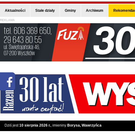
Aktualności
Stałe działy
Gminy
Archiwum
Rekomendac
REKLAMA
Dziś jest
10 sierpnia 2026 r.
, imieniny
Borysa, Wawrzyńca