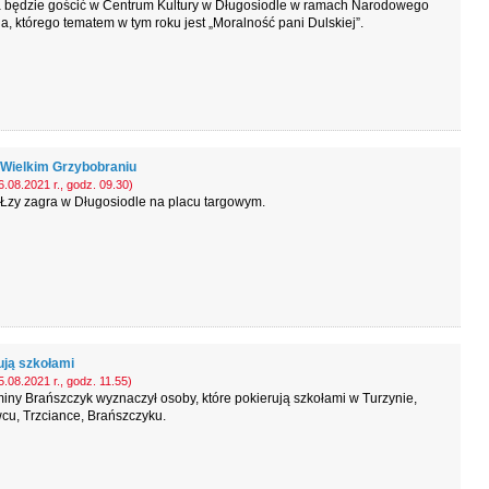
a będzie gościć w Centrum Kultury w Długosiodle w ramach Narodowego
a, którego tematem w tym roku jest „Moralność pani Dulskiej”.
 Wielkim Grzybobraniu
.08.2021 r., godz. 09.30)
Łzy zagra w Długosiodle na placu targowym.
ują szkołami
.08.2021 r., godz. 11.55)
iny Brańszczyk wyznaczył osoby, które pokierują szkołami w Turzynie,
cu, Trzciance, Brańszczyku.