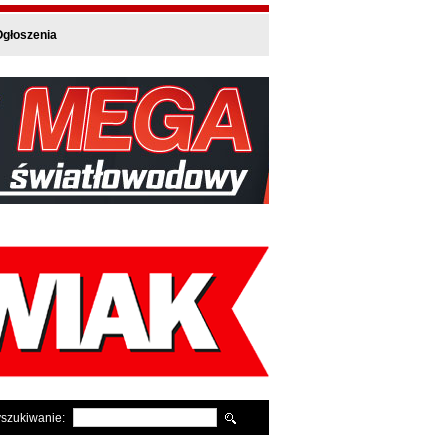
głoszenia
szukiwanie: