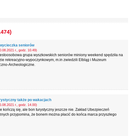
1474)
 wycieczka seniorów
.08.2021 r., godz. 10.49)
iestoosobowa grupa wyszkowskich seniorów miniony weekend spędziła na
zie rekreacyjno-wypoczynkowym, m.in zwiedzili Elbląg i Muzeum
czno-Archeologiczne.
rystyczny także po wakacjach
.08.2021 r., godz. 14.00)
 kończą się, ale bon turystyczny jeszcze nie. Zakład Ubezpieczeń
znych przypomina, że bonem można płacić do końca marca przyszłego