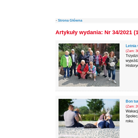
-
Strona Główna
Artykuły wydania: Nr 34/2021 (
Letnia
(Zam: 30
Trzydz
wyjeźd
History
Bon tu
(Zam: 26
Wakacje
Społec
roku.