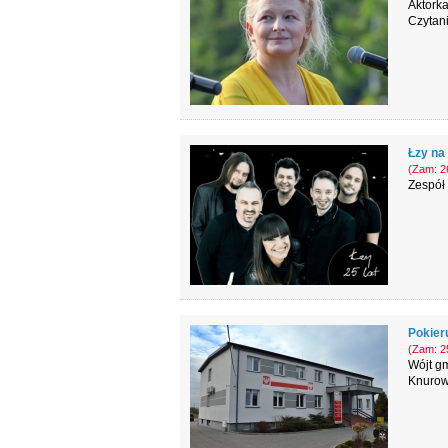
Aktork
Czytani
Łzy na
(Zam: 26
Zespół 
Pokier
(Zam: 25
Wójt gm
Knurow