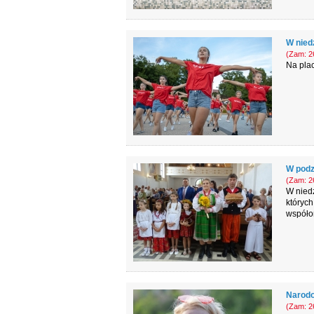
W nied
(Zam: 26
Na plac
W podz
(Zam: 26
W niedz
których
współo
Narodo
(Zam: 26