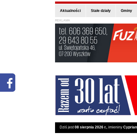
Aktualności
Stałe działy
Gminy
REKLAMA
Dziś jest
08 sierpnia 2026 r.
, imieniny
Cyprian