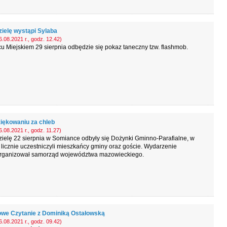
zielę wystąpi Sylaba
.08.2021 r., godz. 12.42)
u Miejskiem 29 sierpnia odbędzie się pokaz taneczny tzw. flashmob.
iękowaniu za chleb
.08.2021 r., godz. 11.27)
ielę 22 sierpnia w Somiance odbyły się Dożynki Gminno-Parafialne, w
 licznie uczestniczyli mieszkańcy gminy oraz goście. Wydarzenie
rganizował samorząd województwa mazowieckiego.
we Czytanie z Dominiką Ostałowską
.08.2021 r., godz. 09.42)