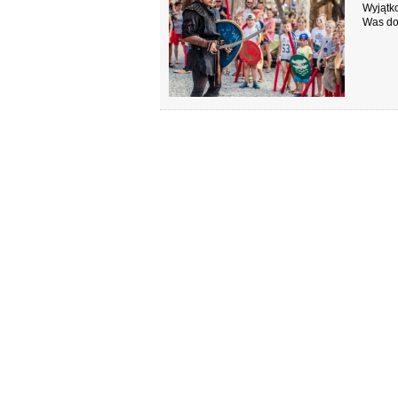
Wyjątko
Was do