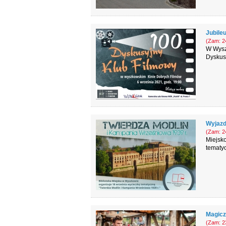
Jubile
(Zam: 24
W Wysz
Dyskus
Wyjazd
(Zam: 24
Miejsko
tematyc
Magicz
(Zam: 23