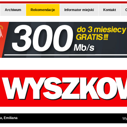
Archiwum
Rekomendacje
Informator miejski
Kontakt
O
a, Emiliana
Wy