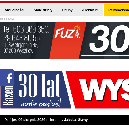
Aktualności
Stałe działy
Gminy
Archiwum
Rekomendac
REKLAMA
Dziś jest
06 sierpnia 2026 r.
, imieniny
Jakuba, Sławy