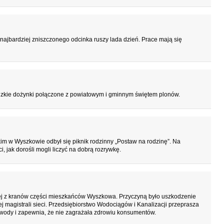
j najbardziej zniszczonego odcinka ruszy lada dzień. Prace mają się
kie dożynki połączone z powiatowym i gminnym świętem plonów.
kim w Wyszkowie odbył się piknik rodzinny „Postaw na rodzinę”. Na
i, jak dorośli mogli liczyć na dobrą rozrywkę.
ej z kranów części mieszkańców Wyszkowa. Przyczyną było uszkodzenie
 magistrali sieci. Przedsiębiorstwo Wodociągów i Kanalizacji przeprasza
 wody i zapewnia, że nie zagrażała zdrowiu konsumentów.