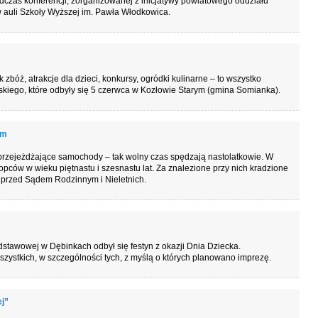
dczas konferencji, zorganizowanej z inicjatywy powiatowego oddziału
 auli Szkoły Wyższej im. Pawła Włodkowica.
zbóż, atrakcje dla dzieci, konkursy, ogródki kulinarne – to wszystko
kiego, które odbyły się 5 czerwca w Kozłowie Starym (gmina Somianka).
em
przejeżdżające samochody – tak wolny czas spędzają nastolatkowie. W
opców w wieku piętnastu i szesnastu lat. Za znalezione przy nich kradzione
 przed Sądem Rodzinnym i Nieletnich.
dstawowej w Dębinkach odbył się festyn z okazji Dnia Dziecka.
zystkich, w szczególności tych, z myślą o których planowano imprezę.
ej”