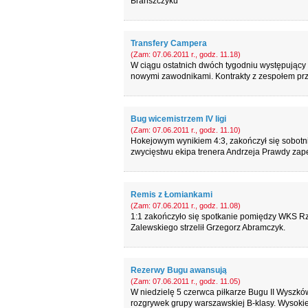
Brańszczyku
Transfery Campera
(Zam: 07.06.2011 r., godz. 11.18)
W ciągu ostatnich dwóch tygodniu występujący
nowymi zawodnikami. Kontrakty z zespołem przedł
Bug wicemistrzem IV ligi
(Zam: 07.06.2011 r., godz. 11.10)
Hokejowym wynikiem 4:3, zakończył się sobo
zwycięstwu ekipa trenera Andrzeja Prawdy zapew
Remis z Łomiankami
(Zam: 07.06.2011 r., godz. 11.08)
1:1 zakończyło się spotkanie pomiędzy WKS Rz
Zalewskiego strzelił Grzegorz Abramczyk.
Rezerwy Bugu awansują
(Zam: 07.06.2011 r., godz. 11.05)
W niedzielę 5 czerwca piłkarze Bugu II Wyszkó
rozgrywek grupy warszawskiej B-klasy. Wysoki