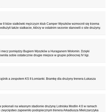
 w II lidze siatkówki mężczyzn klub Camper Wyszków wzmocnił się trzema
użyli także siatkarze, którzy w ostatnim sezonie stanowili o sile drużyny.
tni mecz pomiędzy Bugiem Wyszków a Huraganem Wołomin. Dzięki
niła sobie ostatecznie drugie miejsce w grupie północnej IV ligi.
ąśnik a zespołem KS II Łomianki. Bramkę dla drużyny trenera Łukasza
w pokonali na własnym stadionie drużynę Lotniska Modlin 4:0 w ramach
e zwycięstwo zapewniło podopiecznym trenera Arkadiusza Mielczarczyka