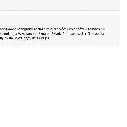
yszkowie rozegrany został turniej siatkówki chłopców w ramach XIII
rezentująca Wyszków drużyna ze Szkoły Podstawowej nr 5 uzyskała
stą lokatę wywalczyły dziewczęta.