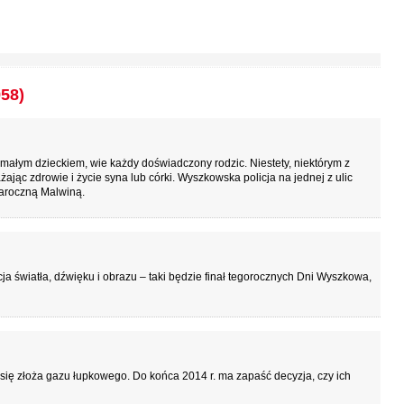
958)
małym dzieckiem, wie każdy doświadczony rodzic. Niestety, niektórym z
żając zdrowie i życie syna lub córki. Wyszkowska policja na jednej z ulic
raroczną Malwiną.
a światła, dźwięku i obrazu – taki będzie finał tegorocznych Dni Wyszkowa,
ię złoża gazu łupkowego. Do końca 2014 r. ma zapaść decyzja, czy ich