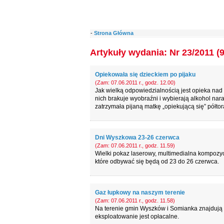
-
Strona Główna
Artykuły wydania: Nr 23/2011 (
Opiekowała się dzieckiem po pijaku
(Zam: 07.06.2011 r., godz. 12.00)
Jak wielką odpowiedzialnością jest opieka nad 
nich brakuje wyobraźni i wybierają alkohol nara
zatrzymała pijaną matkę „opiekującą się” półto
Dni Wyszkowa 23-26 czerwca
(Zam: 07.06.2011 r., godz. 11.59)
Wielki pokaz laserowy, multimedialna kompozycj
które odbywać się będą od 23 do 26 czerwca.
Gaz łupkowy na naszym terenie
(Zam: 07.06.2011 r., godz. 11.58)
Na terenie gmin Wyszków i Somianka znajdują s
eksploatowanie jest opłacalne.