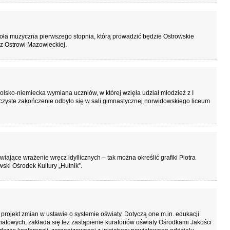
ła muzyczna pierwszego stopnia, którą prowadzić będzie Ostrowskie
z Ostrowi Mazowieckiej.
lsko-niemiecka wymiana uczniów, w której wzięła udział młodzież z I
yste zakończenie odbyło się w sali gimnastycznej norwidowskiego liceum
iające wrażenie wręcz idyllicznych – tak można określić grafiki Piotra
ski Ośrodek Kultury „Hutnik”.
rojekt zmian w ustawie o systemie oświaty. Dotyczą one m.in. edukacji
wiatowych, zakłada się też zastąpienie kuratoriów oświaty Ośrodkami Jakości