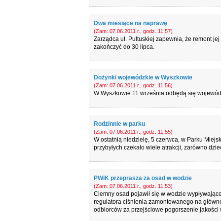
Dwa miesiące na naprawę
(Zam: 07.06.2011 r., godz. 11.57)
Zarządca ul. Pułtuskiej zapewnia, że remont je
zakończyć do 30 lipca.
Dożynki wojewódzkie w Wyszkowie
(Zam: 07.06.2011 r., godz. 11.56)
W Wyszkowie 11 września odbędą się wojewódz
Rodzinnie w parku
(Zam: 07.06.2011 r., godz. 11.55)
W ostatnią niedzielę, 5 czerwca, w Parku Miejs
przybyłych czekało wiele atrakcji, zarówno dziec
PWiK przeprasza za osad w wodzie
(Zam: 07.06.2011 r., godz. 11.53)
Ciemny osad pojawił się w wodzie wypływając
regulatora ciśnienia zamontowanego na głównej
odbiorców za przejściowe pogorszenie jakości