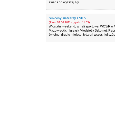
awans do wyższej ligi.
Sukcesy siatkarzy z SP 5
(Zam: 07.06.2011 r., godz. 11.03)
W ostatni weekend, w hali sportowej WOSiR w W
Mazowieckich Igrzysk Młodzieży Szkolnej. Rep
świetne, drugie miejsce, tydzień wcześniej szó