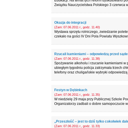
Edukacji. Na temat tych reform dyskutowano po
Związku Nauczycielstwa Polskiego 3 czerwca w
Okazja do integracji
(Zam: 07.06.2011 r., godz. 11.40)
Wystawa sprzętu rolniczego, zwiedzanie poletek 
czekało na gości IV Dni Pola Powiatu Wyszkows
Rzucali kamieniami – odpowiedzą przed sąd
(Zam: 07.06.2011 r., godz. 11.38)
Spożywanie alkoholu i rzucanie kamieniami w 
ubiegłym tygodniu policja zatrzymała trzech chł
telefony oraz chuligańskie wybryki odpowiedzą
Festyn w Dębinkach
(Zam: 07.06.2011 r., godz. 11.35)
W niedzielę 29 maja przy Publicznej Szkole Po
Organizatorzy zadbali o dobre samopoczucie ws
„Przeszłość – jest to dziś tylko cokolwiek dal
(Zam: 07.06.2011 r., godz. 11.33)