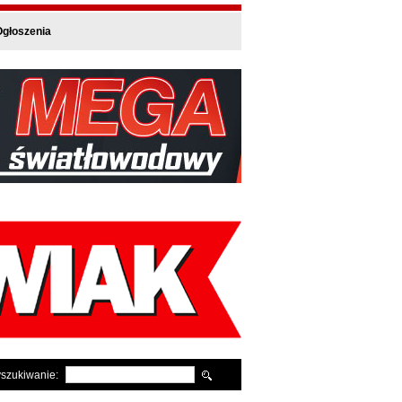
głoszenia
szukiwanie: