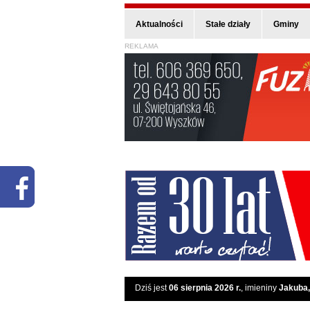
Aktualności
Stałe działy
Gminy
REKLAMA
Dziś jest
06 sierpnia 2026 r.
, imieniny
Jakuba,