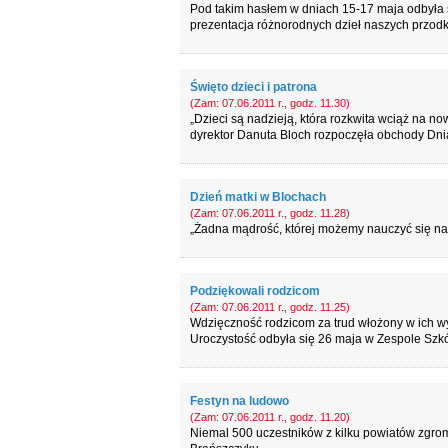
Pod takim hasłem w dniach 15-17 maja odbyła s
prezentacja różnorodnych dzieł naszych przod
Święto dzieci i patrona
(Zam: 07.06.2011 r., godz. 11.30)
„Dzieci są nadzieją, która rozkwita wciąż na n
dyrektor Danuta Bloch rozpoczęła obchody Dni
Dzień matki w Blochach
(Zam: 07.06.2011 r., godz. 11.28)
„Żadna mądrość, której możemy nauczyć się na z
Podziękowali rodzicom
(Zam: 07.06.2011 r., godz. 11.25)
Wdzięczność rodzicom za trud włożony w ich wy
Uroczystość odbyła się 26 maja w Zespole Szkó
Festyn na ludowo
(Zam: 07.06.2011 r., godz. 11.20)
Niemal 500 uczestników z kilku powiatów zgrom