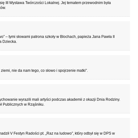
ię III Wystawa Twórczości Lokalnej. Jej tematem przewodnim była
ków.
owo” – tymi słowami patrona szkoły w Blochach, papieża Jana Pawła II
a Dziecka.
iemi, nie da nam tego, co słowo i spojrzenie matki”.
chowanie wyrazili mali artyści podczas akademii z okazji Dnia Rodziny.
ł Publicznych w Rząśniku.
adził V Festyn Radości pt. „Raz na ludowo”, który odbył się w DPS w