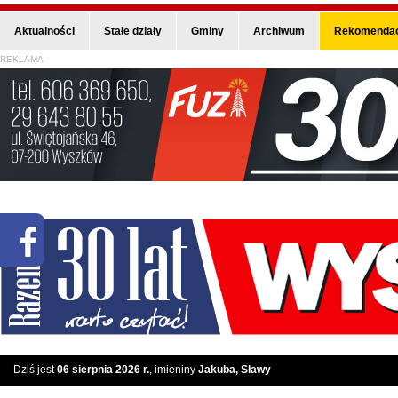
Aktualności
Stałe działy
Gminy
Archiwum
Rekomendac
REKLAMA
Dziś jest
06 sierpnia 2026 r.
, imieniny
Jakuba, Sławy