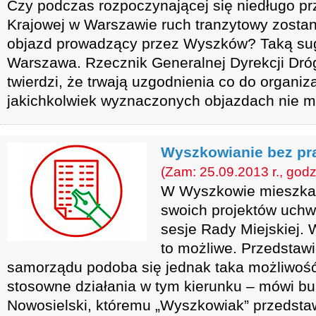
Czy podczas rozpoczynającej się niedługo pr
Krajowej w Warszawie ruch tranzytowy zosta
objazd prowadzący przez Wyszków? Taką su
Warszawa. Rzecznik Generalnej Dyrekcji Dróg
twierdzi, że trwają uzgodnienia co do organiza
jakichkolwiek wyznaczonych objazdach nie 
Wyszkowianie bez pr
(Zam: 25.09.2013 r., godz
W Wyszkowie mieszkań
swoich projektów uchwał
sesje Rady Miejskiej. 
to możliwe. Przedstaw
samorządu podoba się jednak taka możliwoś
stosowne działania w tym kierunku – mówi bu
Nowosielski, któremu „Wyszkowiak” przedstaw