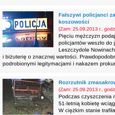
Fałszywi policjanci za
koszowości
(Zam: 25.09.2013 r., godz
Pięciu mężczyzn podaj
policjantów weszło do
Leszczydole Nowinach,
i biżuterię o znacznej wartości. Prawdopodobn
podrobionymi legitymacjami i nakazem prokur
Rozrzutnik zmasakrow
(Zam: 25.09.2013 r., godz
Podczas czyszczenia r
51-letnią kobietę wcią
W ciężkim stanie trafił