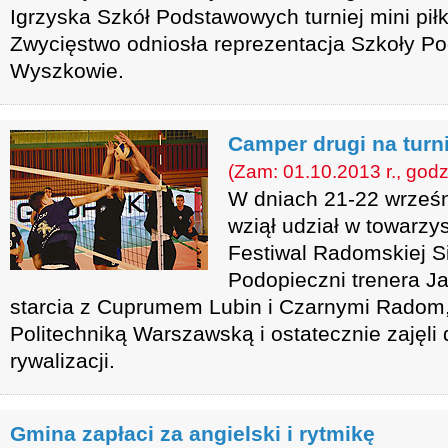
Igrzyska Szkół Podstawowych turniej mini pił
Zwycięstwo odniosła reprezentacja Szkoły P
Wyszkowie.
Camper drugi na turn
(Zam: 01.10.2013 r., godz
W dniach 21-22 wrze
wziął udział w towarzy
Festiwal Radomskiej S
Podopieczni trenera J
starcia z Cuprumem Lubin i Czarnymi Radom, 
Politechniką Warszawską i ostatecznie zajęli
rywalizacji.
Gmina zapłaci za angielski i rytmikę