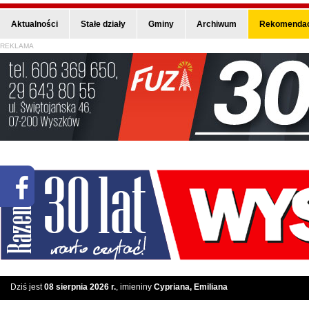
Aktualności
Stałe działy
Gminy
Archiwum
Rekomendac
REKLAMA
Dziś jest
08 sierpnia 2026 r.
, imieniny
Cypriana, Emiliana