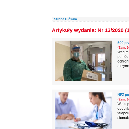
-
Strona Główna
Artykuły wydania: Nr 13/2020 (
500 prz
(Zam: 10
Wadim 
pomóc p
ochronn
otrzyma
NFZ pod
(Zam: 10
Wielu p
opublik
telepor
stomato