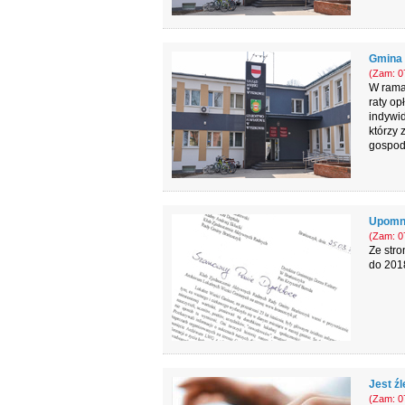
Gmina 
(Zam: 07
W rama
raty op
indywid
którzy 
gospod
Upomnie
(Zam: 07
Ze str
do 2018
Jest źl
(Zam: 07