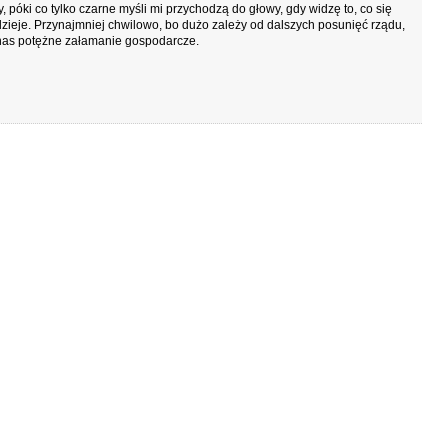
y, póki co tylko czarne myśli mi przychodzą do głowy, gdy widzę to, co się
zieje. Przynajmniej chwilowo, bo dużo zależy od dalszych posunięć rządu,
nas potężne załamanie gospodarcze.