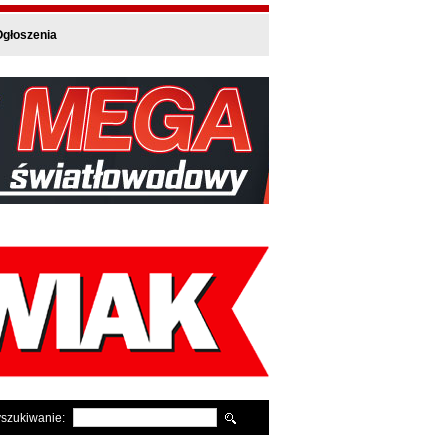
głoszenia
szukiwanie: