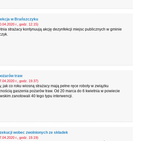
ekcja w Brańszczyku
.04.2020 r., godz. 12.15)
tnia strażacy kontynuują akcję dezynfekcji miejsc publicznych w gminie
czyk.
pożarów traw
.04.2020 r., godz. 19.37)
y, jak co roku wiosną strażacy mają pełne ręce roboty w związku
nością gaszenia pożarów traw. Od 20 marca do 6 kwietnia w powiecie
skim zanotowali 40 tego typu interwencji.
zekucji wobec zwolnionych ze składek
.04.2020 r., godz. 19.19)