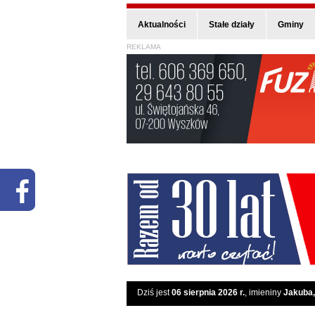
Aktualności
Stałe działy
Gminy
REKLAMA
Dziś jest
06 sierpnia 2026 r.
, imieniny
Jakuba,