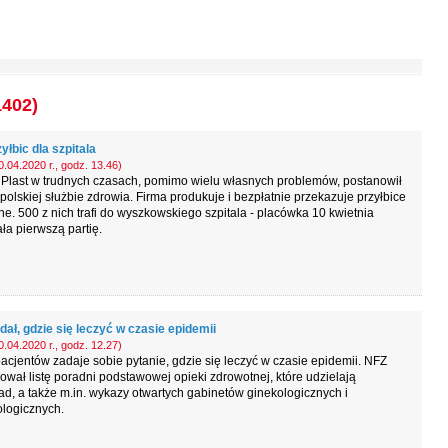
1402)
yłbic dla szpitala
.04.2020 r., godz. 13.46)
Plast w trudnych czasach, pomimo wielu własnych problemów, postanowił
olskiej służbie zdrowia. Firma produkuje i bezpłatnie przekazuje przyłbice
e. 500 z nich trafi do wyszkowskiego szpitala - placówka 10 kwietnia
ła pierwszą partię.
ał, gdzie się leczyć w czasie epidemii
.04.2020 r., godz. 12.27)
acjentów zadaje sobie pytanie, gdzie się leczyć w czasie epidemii. NFZ
ował listę poradni podstawowej opieki zdrowotnej, które udzielają
ad, a także m.in. wykazy otwartych gabinetów ginekologicznych i
logicznych.