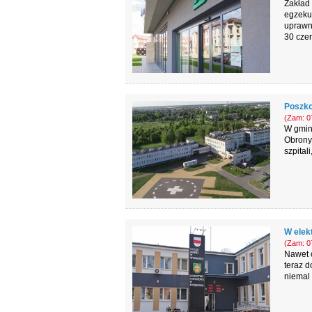
Zakład
egzekuc
uprawni
30 cze
Poszko
(Zam: 07
W gmin
Obrony 
szpital
W elek
(Zam: 07
Nawet o
teraz d
niemal 