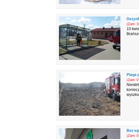
Dezynf
(Zam: 10
10 kwie
Brańsz
Plaga 
(Zam: 07
Niestet
koniecz
wyszkow
Bez eg
(Zam: 07