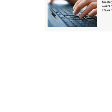
Niestet
wokół d
czeka 