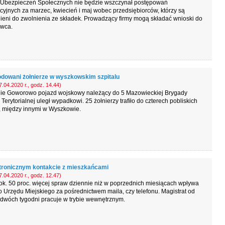
 Ubezpieczeń Społecznych nie będzie wszczynał postępowań
yjnych za marzec, kwiecień i maj wobec przedsiębiorców, którzy są
eni do zwolnienia ze składek. Prowadzący firmy mogą składać wnioski do
rwca.
dowani żołnierze w wyszkowskim szpitalu
.04.2020 r., godz. 14.44)
ie Goworowo pojazd wojskowy należący do 5 Mazowieckiej Brygady
Terytorialnej uległ wypadkowi. 25 żołnierzy trafiło do czterech pobliskich
i, między innymi w Wyszkowie.
tronicznym kontakcie z mieszkańcami
.04.2020 r., godz. 12.47)
k. 50 proc. więcej spraw dziennie niż w poprzednich miesiącach wpływa
o Urzędu Miejskiego za pośrednictwem maila, czy telefonu. Magistrat od
dwóch tygodni pracuje w trybie wewnętrznym.