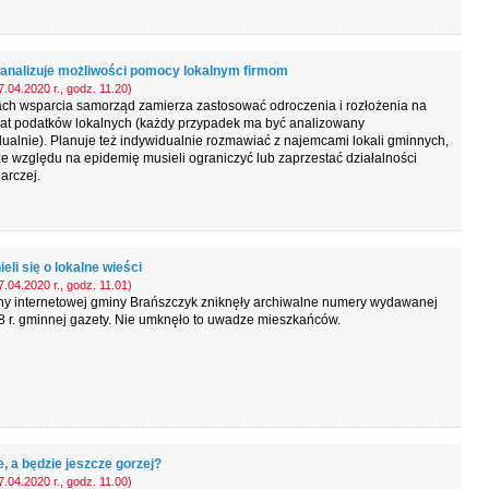
analizuje możliwości pomocy lokalnym firmom
.04.2020 r., godz. 11.20)
ch wsparcia samorząd zamierza zastosować odroczenia i rozłożenia na
łat podatków lokalnych (każdy przypadek ma być analizowany
ualnie). Planuje też indywidualnie rozmawiać z najemcami lokali gminnych,
ze względu na epidemię musieli ograniczyć lub zaprzestać działalności
arczej.
li się o lokalne wieści
.04.2020 r., godz. 11.01)
ony internetowej gminy Brańszczyk zniknęły archiwalne numery wydawanej
 r. gminnej gazety. Nie umknęło to uwadze mieszkańców.
e, a będzie jeszcze gorzej?
.04.2020 r., godz. 11.00)