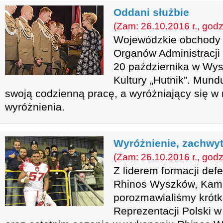
Oddani służbie
(Zam: 26.10.2016 r., godz
Wojewódzkie obchody 
Organów Administracji
20 października w Wy
Kultury „Hutnik”. Mund
swoją codzienną pracę, a wyróżniający się w n
wyróżnienia.
Wyróżnienie, zachwy
(Zam: 26.10.2016 r., godz
Z liderem formacji def
Rhinos Wyszków, Kam
porozmawialiśmy krótk
Reprezentacji Polski 