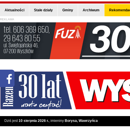
Aktualności
Stałe działy
Gminy
Archiwum
Rekomendac
REKLAMA
Dziś jest
10 sierpnia 2026 r.
, imieniny
Borysa, Wawrzyńca