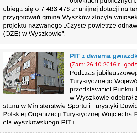
obiektach publicznych
ubiega się o 7 486 478 zł unijnej dotacji na t
przygotowań gmina Wyszków złożyła wniosek
projektu nazwanego „Czyste powietrze odnawi
(OZE) w Wyszkowie”.
PIT z dwiema gwiazd
(Zam: 26.10.2016 r., godz
Podczas jubileuszowe
Turystycznego Wojewó
przedstawiciel Punktu 
w Wyszkowie odebrał z
stanu w Ministerstwie Sportu i Turystyki Daw
Polskiej Organizacji Turystycznej Wojciecha F
dla wyszkowskiego PIT-u.