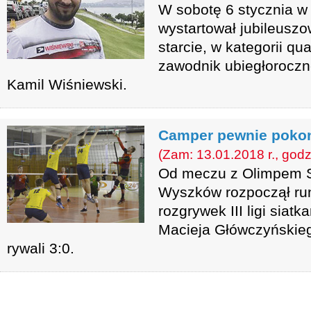
W sobotę 6 stycznia w 
wystartował jubileuszo
starcie, w kategorii qu
zawodnik ubiegłoroczn
Kamil Wiśniewski.
Camper pewnie pokon
(Zam: 13.01.2018 r., godz
Od meczu z Olimpem 
Wyszków rozpoczął r
rozgrywek III ligi siatk
Macieja Główczyńskieg
rywali 3:0.