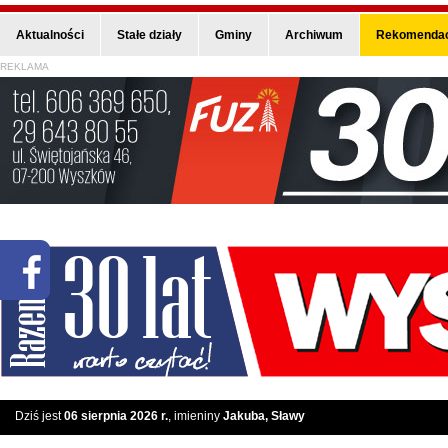
Aktualności
Stałe działy
Gminy
Archiwum
Rekomendac
REKLAMA
Dziś jest
06 sierpnia 2026 r.
, imieniny
Jakuba, Sławy