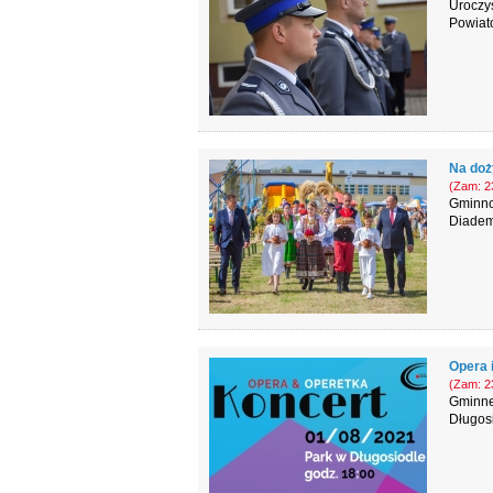
Uroczys
Powiato
Na doż
(Zam: 23
Gminno
Diadem,
Opera 
(Zam: 23
Gminne
Długosi