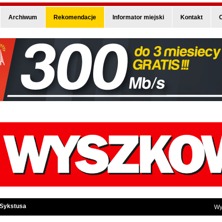
Archiwum
Rekomendacje
Informator miejski
Kontakt
O
 Sykstusa
Wy