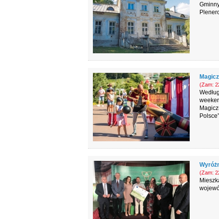
Gminny
Plener
Magicz
(Zam: 22
Według 
weekend
Magiczn
Polsce”
Wyróżn
(Zam: 22
Mieszka
wojewó