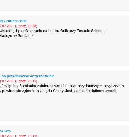
ej Ground Golfa
.07.2021 r., godz. 10.28)
ki odbędą się 8 sierpnia na boisku Orlik przy Zespole Szkolno-
zkolnym w Somiance.
 na przydomowe oczyszczalnie
.07.2021 r., godz. 13.15)
ańcy gminy Somianka zainteresowani budową przydomowych oczyszczalni
 powinni się zgłosić do Urzędu Gminy. Jest szansa na dofinansowanie.
a lato
.07.2021 r., godz. 13.12)