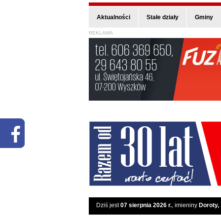
Aktualności
Stałe działy
Gminy
REKLAMA
Dziś jest
07 sierpnia 2026 r.
, imieniny
Doroty,