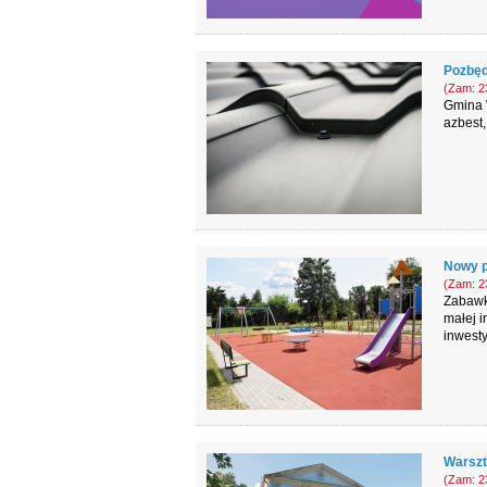
Pozbęd
(Zam: 23
Gmina 
azbest,
Nowy p
(Zam: 23
Zabawk
małej i
inwesty
Warszt
(Zam: 23