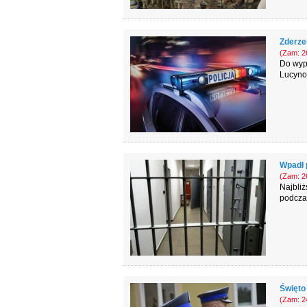
Zderze
(Zam: 26
Do wypa
Lucyno
Wpadł 
(Zam: 26
Najbliż
podcza
Święto 
(Zam: 24