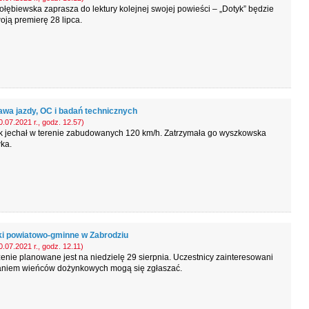
ołębiewska zaprasza do lektury kolejnej swojej powieści – „Dotyk” będzie
oją premierę 28 lipca.
awa jazdy, OC i badań technicznych
.07.2021 r., godz. 12.57)
ek jechał w terenie zabudowanych 120 km/h. Zatrzymała go wyszkowska
ka.
i powiatowo-gminne w Zabrodziu
.07.2021 r., godz. 12.11)
nie planowane jest na niedzielę 29 sierpnia. Uczestnicy zainteresowani
niem wieńców dożynkowych mogą się zgłaszać.