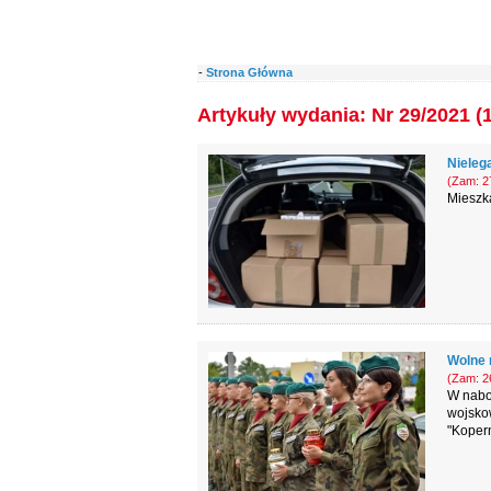
-
Strona Główna
Artykuły wydania: Nr 29/2021 (
Nieleg
(Zam: 27
Mieszka
Wolne 
(Zam: 26
W nabor
wojsko
"Kopern