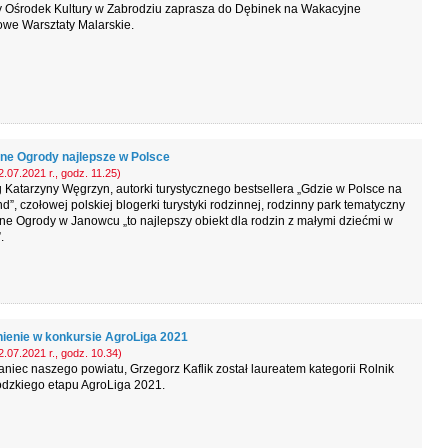
 Ośrodek Kultury w Zabrodziu zaprasza do Dębinek na Wakacyjne
owe Warsztaty Malarskie.
ne Ogrody najlepsze w Polsce
.07.2021 r., godz. 11.25)
Katarzyny Węgrzyn, autorki turystycznego bestsellera „Gdzie w Polsce na
”, czołowej polskiej blogerki turystyki rodzinnej, rodzinny park tematyczny
e Ogrody w Janowcu „to najlepszy obiekt dla rodzin z małymi dziećmi w
.
ienie w konkursie AgroLiga 2021
.07.2021 r., godz. 10.34)
niec naszego powiatu, Grzegorz Kaflik został laureatem kategorii Rolnik
dzkiego etapu AgroLiga 2021.