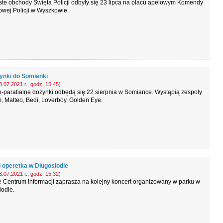
te obchody Święta Policji odbyły się 23 lipca na placu apelowym Komendy
wej Policji w Wyszkowie.
ynki do Somianki
.07.2021 r., godz. 15.45)
-parafialne dożynki odbędą się 22 sierpnia w Somiance. Wystąpią zespoły
 Matteo, Bedi, Loverboy, Golden Eye.
i operetka w Długosiodle
.07.2021 r., godz. 15.32)
 Centrum Informacji zaprasza na kolejny koncert organizowany w parku w
odle.