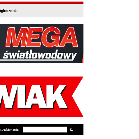
głoszenia
szukiwanie: