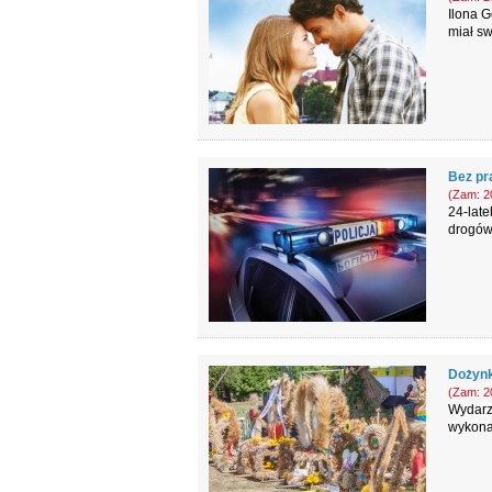
Ilona G
miał sw
Bez pr
(Zam: 20
24-lat
drogów
Dożynk
(Zam: 20
Wydarze
wykona