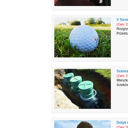
V Turni
(Zam: 22
Rozgryw
Przeds
Szansa
(Zam: 21
Mieszk
ścieków
Dotyk n
(Zam: 20