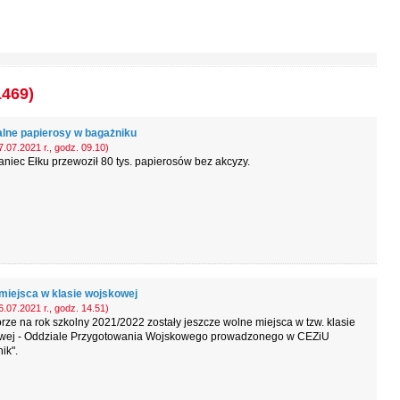
1469)
alne papierosy w bagażniku
.07.2021 r., godz. 09.10)
niec Ełku przewoził 80 tys. papierosów bez akcyzy.
miejsca w klasie wojskowej
.07.2021 r., godz. 14.51)
ze na rok szkolny 2021/2022 zostały jeszcze wolne miejsca w tzw. klasie
wej - Oddziale Przygotowania Wojskowego prowadzonego w CEZiU
ik".