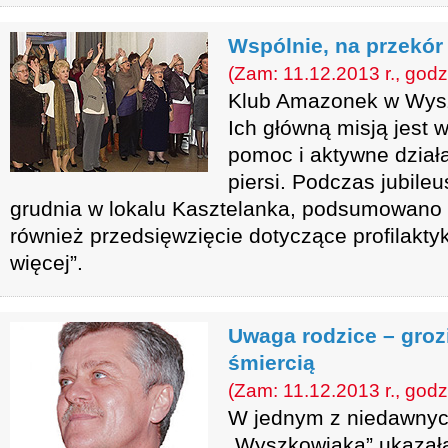
Wspólnie, na przekó
(Zam: 11.12.2013 r., godz
Klub Amazonek w Wyszk
Ich główną misją jest 
pomoc i aktywne dział
piersi. Podczas jubileu
grudnia w lokalu Kasztelanka, podsumowano d
również przedsięwzięcie dotyczące profilaktyk
więcej”.
Uwaga rodzice – groz
śmiercią
(Zam: 11.12.2013 r., godz
W jednym z niedawny
„Wyszkowiaka” ukazała 