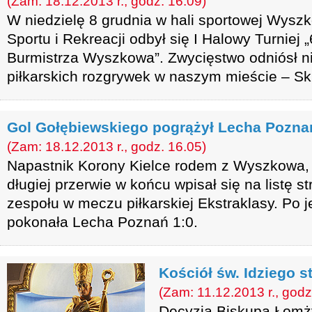
(Zam: 18.12.2013 r., godz. 16.09)
W niedzielę 8 grudnia w hali sportowej Wys
Sportu i Rekreacji odbył się I Halowy Turniej 
Burmistrza Wyszkowa”. Zwycięstwo odniósł n
piłkarskich rozgrywek w naszym mieście – S
Gol Gołębiewskiego pogrążył Lecha Pozna
(Zam: 18.12.2013 r., godz. 16.05)
Napastnik Korony Kielce rodem z Wyszkowa, 
długiej przerwie w końcu wpisał się na listę 
zespołu w meczu piłkarskiej Ekstraklasy. Po
pokonała Lecha Poznań 1:0.
Kościół św. Idziego s
(Zam: 11.12.2013 r., godz
Decyzją Biskupa Łomży