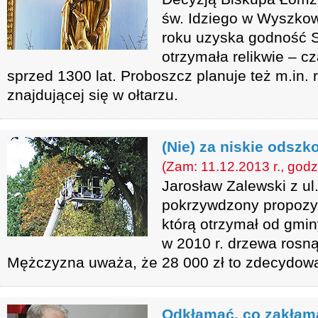
św. Idziego w Wyszkow
roku uzyska godność S
otrzymała relikwie – cz
sprzed 1300 lat. Proboszcz planuje też m.in. 
znajdującej się w ołtarzu.
(Nie) za niskie odsz
(Zam: 11.12.2013 r., godz
Jarosław Zalewski z ul.
pokrzywdzony propozy
którą otrzymał od gmi
w 2010 r. drzewa rosną
Mężczyzna uważa, że 28 000 zł to zdecydowa
Odkłamać, co zakłam