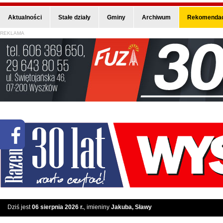
Aktualności
Stałe działy
Gminy
Archiwum
Rekomendac
REKLAMA
Dziś jest
06 sierpnia 2026 r.
, imieniny
Jakuba, Sławy