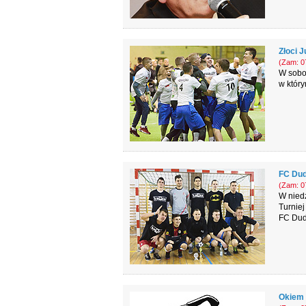
Złoci J
(Zam: 07
W sobot
w który
FC Dud
(Zam: 07
W nied
Turniej
FC Dud
Okiem 