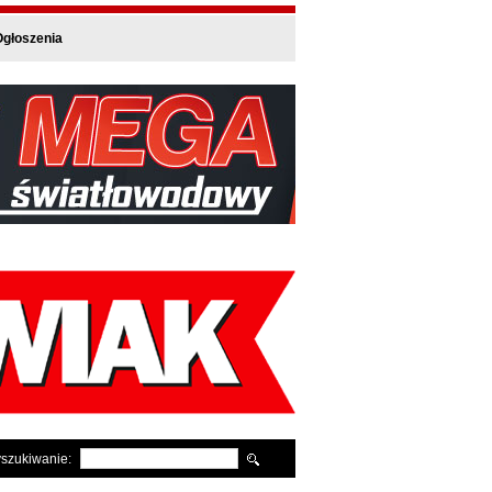
głoszenia
szukiwanie: