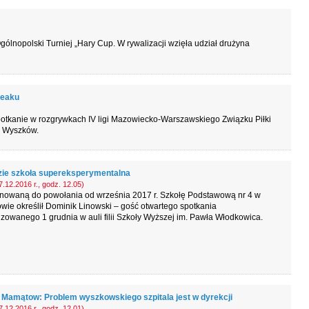
gólnopolski Turniej „Hary Cup. W rywalizacji wzięła udział drużyna
reaku
potkanie w rozgrywkach IV ligi Mazowiecko-Warszawskiego Związku Piłki
a Wyszków.
zie szkoła supereksperymentalna
.12.2016 r., godz. 12.05)
anowaną do powołania od września 2017 r. Szkołę Podstawową nr 4 w
ie określił Dominik Linowski – gość otwartego spotkania
zowanego 1 grudnia w auli filii Szkoły Wyższej im. Pawła Włodkowica.
 Mamątow: Problem wyszkowskiego szpitala jest w dyrekcji
.12.2016 r., godz. 12.01)