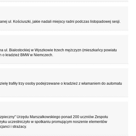
j ul. Kościuszki, jakie nadali miejscy radni podczas listopadowej sesji.
 na ul. Białostockiej w Wyszkowie trzech mężczyzn (mieszkańcy powiatu
ch o kradzież BMW w Niemczech.
zielę trafiły trzy osoby podejrzewane o kradzież z włamaniem do automatu
bezpieczny” Urzędu Marszałkowskiego ponad 200 uczniów Zespołu
yku uczestniczyło w spotkaniu promującym noszenie elementów
anci i strażacy.