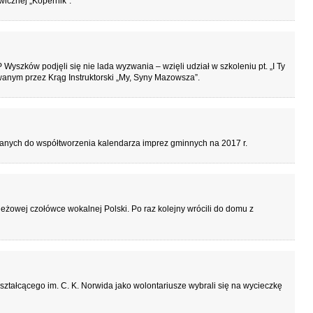
icznej „Kopernik”.
yszków podjęli się nie lada wyzwania – wzięli udział w szkoleniu pt. „I Ty
anym przez Krąg Instruktorski „My, Syny Mazowsza”.
wanych do współtworzenia kalendarza imprez gminnych na 2017 r.
eżowej czołówce wokalnej Polski. Po raz kolejny wrócili do domu z
ształcącego im. C. K. Norwida jako wolontariusze wybrali się na wycieczkę