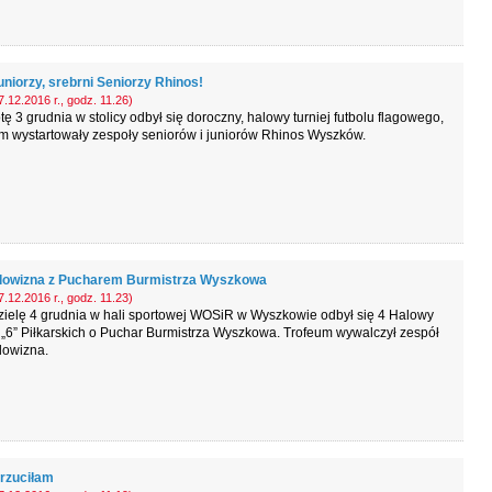
uniorzy, srebrni Seniorzy Rhinos!
.12.2016 r., godz. 11.26)
ę 3 grudnia w stolicy odbył się doroczny, halowy turniej futbolu flagowego,
m wystartowały zespoły seniorów i juniorów Rhinos Wyszków.
owizna z Pucharem Burmistrza Wyszkowa
.12.2016 r., godz. 11.23)
zielę 4 grudnia w hali sportowej WOSiR w Wyszkowie odbył się 4 Halowy
 „6” Piłkarskich o Puchar Burmistrza Wyszkowa. Trofeum wywalczył zespół
owizna.
rzuciłam