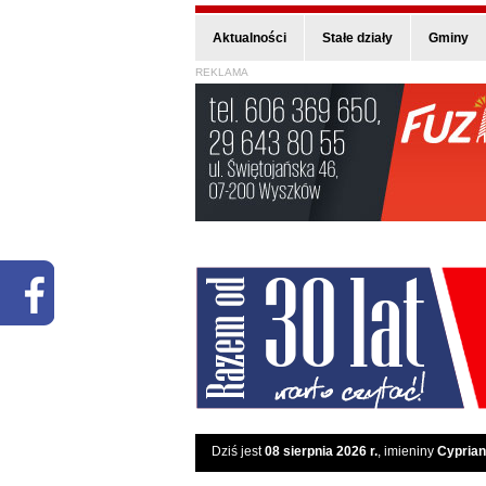
Aktualności
Stałe działy
Gminy
REKLAMA
Dziś jest
08 sierpnia 2026 r.
, imieniny
Cyprian