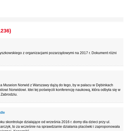
1236)
yszkowskiego z organizacjami pozarządowymi na 2017 r. Dokument różni
ja Museion Norwid z Warszawy dążą do tego, by w pałacu w Dębinkach
i Norwidowi. Idei tej poświęcili konferencję naukową, która odbyła się w
 Zabrodziu.
dle
u skontroluje działające od września 2016 r. domy dla dzieci przy ul.
czyk, to za wcześnie na sprawdzanie działania placówki i zaproponowała