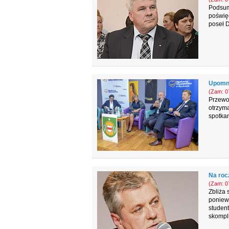
Podsum
poświęc
poseł D
Upomni
(Zam: 07
Przewo
otrzym
spotkan
Na roc
(Zam: 07
Zbliża 
poniew
student
skompl