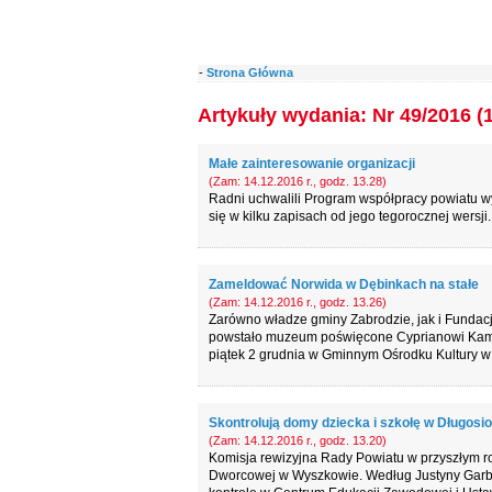
-
Strona Główna
Artykuły wydania: Nr 49/2016 (
Małe zainteresowanie organizacji
(Zam: 14.12.2016 r., godz. 13.28)
Radni uchwalili Program współpracy powiatu w
się w kilku zapisach od jego tegorocznej wersji.
Zameldować Norwida w Dębinkach na stałe
(Zam: 14.12.2016 r., godz. 13.26)
Zarówno władze gminy Zabrodzie, jak i Fundac
powstało muzeum poświęcone Cyprianowi Kamilow
piątek 2 grudnia w Gminnym Ośrodku Kultury w
Skontrolują domy dziecka i szkołę w Długosio
(Zam: 14.12.2016 r., godz. 13.20)
Komisja rewizyjna Rady Powiatu w przyszłym rok
Dworcowej w Wyszkowie. Według Justyny Garbar