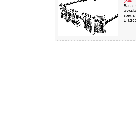
(Zam: 07
Bardzo 
wywoła
specjal
Dlateg