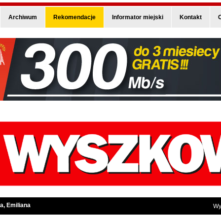
Archiwum
Rekomendacje
Informator miejski
Kontakt
O
a, Emiliana
Wy