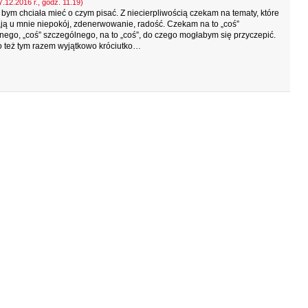
.12.2016 r., godz. 11.19)
bym chciała mieć o czym pisać. Z niecierpliwością czekam na tematy, które
ją u mnie niepokój, zdenerwowanie, radość. Czekam na to „coś”
nego, „coś” szczególnego, na to „coś”, do czego mogłabym się przyczepić.
o też tym razem wyjątkowo króciutko…