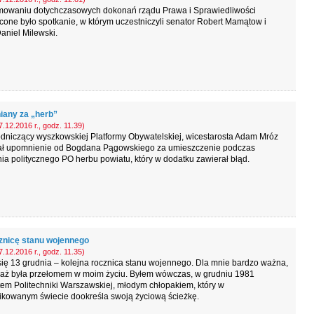
owaniu dotychczasowych dokonań rządu Prawa i Sprawiedliwości
one było spotkanie, w którym uczestniczyli senator Robert Mamątow i
aniel Milewski.
any za „herb”
.12.2016 r., godz. 11.39)
dniczący wyszkowskiej Platformy Obywatelskiej, wicestarosta Adam Mróz
ał upomnienie od Bogdana Pągowskiego za umieszczenie podczas
ia politycznego PO herbu powiatu, który w dodatku zawierał błąd.
znicę stanu wojennego
.12.2016 r., godz. 11.35)
się 13 grudnia – kolejna rocznica stanu wojennego. Dla mnie bardzo ważna,
aż była przełomem w moim życiu. Byłem wówczas, w grudniu 1981
em Politechniki Warszawskiej, młodym chłopakiem, który w
ikowanym świecie dookreśla swoją życiową ścieżkę.