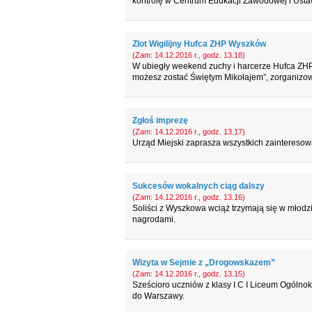
kontrolę w Centrum Edukacji Zawodowej i Ustaw
Zlot Wigilijny Hufca ZHP Wyszków
(Zam: 14.12.2016 r., godz. 13.18)
W ubiegły weekend zuchy i harcerze Hufca ZHP W
możesz zostać Świętym Mikołajem”, zorganizow
Zgłoś imprezę
(Zam: 14.12.2016 r., godz. 13.17)
Urząd Miejski zaprasza wszystkich zaintereso
Sukcesów wokalnych ciąg dalszy
(Zam: 14.12.2016 r., godz. 13.16)
Soliści z Wyszkowa wciąż trzymają się w młodzi
nagrodami.
Wizyta w Sejmie z „Drogowskazem”
(Zam: 14.12.2016 r., godz. 13.15)
Sześcioro uczniów z klasy I C I Liceum Ogólnok
do Warszawy.