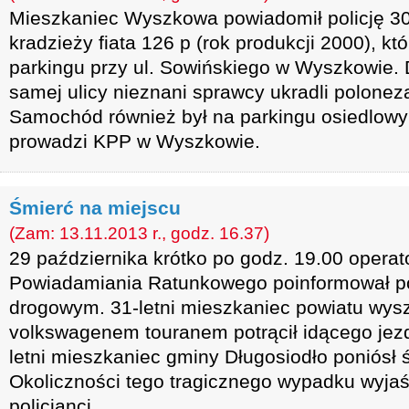
Mieszkaniec Wyszkowa powiadomił policję 30
kradzieży fiata 126 p (rok produkcji 2000), kt
parkingu przy ul. Sowińskiego w Wyszkowie. D
samej ulicy nieznani sprawcy ukradli poloneza
Samochód również był na parkingu osiedlow
prowadzi KPP w Wyszkowie.
Śmierć na miejscu
(Zam: 13.11.2013 r., godz. 16.37)
29 października krótko po godz. 19.00 opera
Powiadamiania Ratunkowego poinformował po
drogowym. 31-letni mieszkaniec powiatu wys
volkswagenem touranem potrącił idącego jez
letni mieszkaniec gminy Długosiodło poniósł 
Okoliczności tego tragicznego wypadku wyja
policjanci.