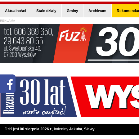
Aktualności
Stałe działy
Gminy
Archiwum
Rekomendac
REKLAMA
Dziś jest
06 sierpnia 2026 r.
, imieniny
Jakuba, Sławy