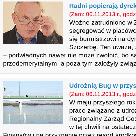
Radni popierają dyre
(Zam: 06.11.2013 r., godz
Woźne zatrudnione w Z
segregować w placówce
się burmistrzowi na dy
Szczerbę. Ten uważa, 
– podwładnych nawet nie może zwolnić, bo s
przedemerytalnym, a poza tym założyły zwią
Udrożnią Bug w przy
(Zam: 06.11.2013 r., godz
W maju przyszłego rok
prace związane z udro
Regionalny Zarząd Go
w tej chwili na ostate
Finansów i na przyznanie przez resort środkó