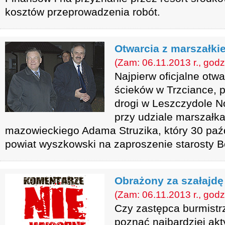
kosztów przeprowadzenia robót.
Otwarcia z marszałki
(Zam: 06.11.2013 r., godz
Najpierw oficjalne otw
ścieków w Trzciance, 
drogi w Leszczydole N
przy udziale marszałk
mazowieckiego Adama Struzika, który 30 paźd
powiat wyszkowski na zaproszenie starosty
Obrażony za szałajdę
(Zam: 06.11.2013 r., godz
Czy zastępca burmist
poznać najbardziej akt