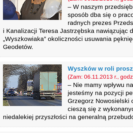
– W naszym przedsiębi
sposób dba się o prac
radnych prezes Przed
i Kanalizacji Teresa Jastrzębska nawiązując 
„Wyszkowiaka” okoliczności usuwania pęknięc
Geodetów.
Wyszków w roli pros
(Zam: 06.11.2013 r., godz
– Nie mamy wpływu na r
jesteśmy na pozycji pe
Grzegorz Nowosielski o
cieszą się z wykonanyc
niedalekiej przyszłości na generalną przebud