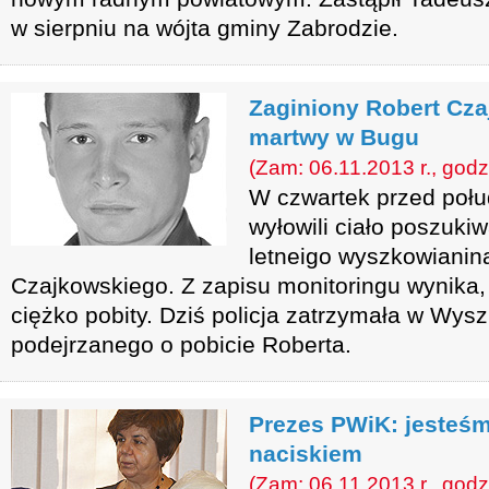
w sierpniu na wójta gminy Zabrodzie.
Zaginiony Robert Cza
martwy w Bugu
(Zam: 06.11.2013 r., godz
W czwartek przed poł
wyłowili ciało poszuki
letneigo wyszkowianin
Czajkowskiego. Z zapisu monitoringu wynika, 
ciężko pobity. Dziś policja zatrzymała w Wy
podejrzanego o pobicie Roberta.
Prezes PWiK: jesteś
naciskiem
(Zam: 06.11.2013 r., godz