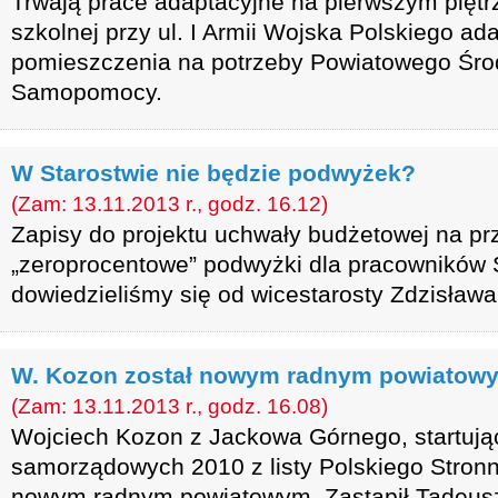
Trwają prace adaptacyjne na pierwszym pięt
szkolnej przy ul. I Armii Wojska Polskiego ad
pomieszczenia na potrzeby Powiatowego Ś
Samopomocy.
W Starostwie nie będzie podwyżek?
(Zam: 13.11.2013 r., godz. 16.12)
Zapisy do projektu uchwały budżetowej na prz
„zeroprocentowe” podwyżki dla pracowników 
dowiedzieliśmy się od wicestarosty Zdzisława
W. Kozon został nowym radnym powiatow
(Zam: 13.11.2013 r., godz. 16.08)
Wojciech Kozon z Jackowa Górnego, startuj
samorządowych 2010 z listy Polskiego Stron
nowym radnym powiatowym. Zastąpił Tadeus