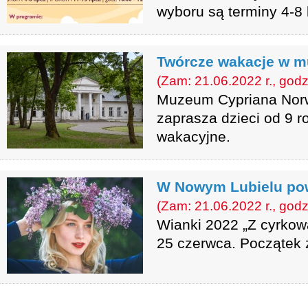
wyboru są terminy 4-8 l
Twórcze wakacje w 
(Zam: 21.06.2022 r., godz
Muzeum Cypriana Nor
zaprasza dzieci od 9 r
wakacyjne.
W Nowym Lubielu powi
(Zam: 21.06.2022 r., godz
Wianki 2022 „Z cyrkow
25 czerwca. Początek 