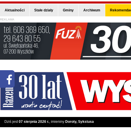
Aktualności
Stałe działy
Gminy
Archiwum
Rekomendac
REKLAMA
Dziś jest
07 sierpnia 2026 r.
, imieniny
Doroty, Sykstusa