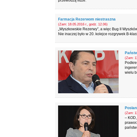
przewodzą lidze.
Farmacja Rezerwom niestraszna
(Zam: 18.05.2016 r., godz. 12.06)
„Wyszkowskie Rezerwy”, a więc Bug II Wyszków,
Nie inaczej było w 20. kolejce rozgrywek B-klas
Państw
(Zam: 11
Podkreś
ingeren
wielu b
Posłan
(Zam: 11
– KOD, 
prawor
państw