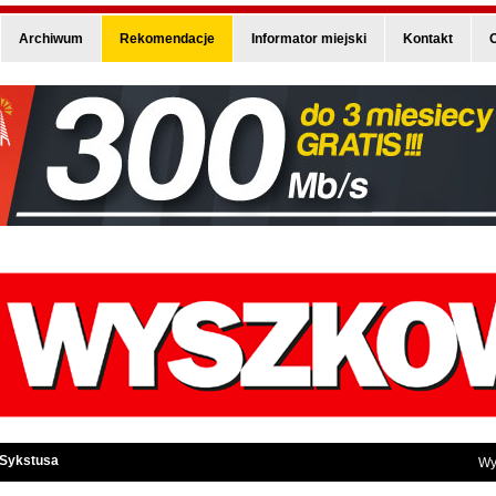
Archiwum
Rekomendacje
Informator miejski
Kontakt
O
 Sykstusa
Wy