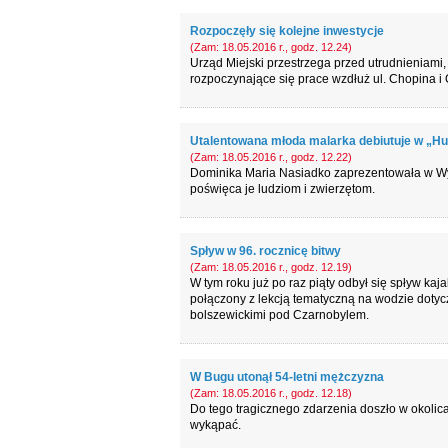
Rozpoczęły się kolejne inwestycje
(Zam: 18.05.2016 r., godz. 12.24)
Urząd Miejski przestrzega przed utrudnieniami
rozpoczynające się prace wzdłuż ul. Chopina i 
Utalentowana młoda malarka debiutuje w „Hu
(Zam: 18.05.2016 r., godz. 12.22)
Dominika Maria Nasiadko zaprezentowała w Wys
poświęca je ludziom i zwierzętom.
Spływ w 96. rocznicę bitwy
(Zam: 18.05.2016 r., godz. 12.19)
W tym roku już po raz piąty odbył się spływ kaja
połączony z lekcją tematyczną na wodzie dotycz
bolszewickimi pod Czarnobylem.
W Bugu utonął 54-letni mężczyzna
(Zam: 18.05.2016 r., godz. 12.18)
Do tego tragicznego zdarzenia doszło w okolica
wykąpać.