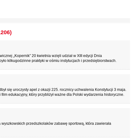
1206)
znej „Kopernik” 20 kwietnia wzięli udział w XIII edycji Dnia
yło kilkugodzinne praktyki w ośmiu instytucjach i przedsiębiorstwach.
ł się uroczysty apel z okazji 225. rocznicy uchwalenia Konstytucji 3 maja.
 film edukacyjny, który przybliżył ważne dla Polski wydarzenia historyczne.
la wyszkowskich przedszkolaków zabawę sportową, która zawierała