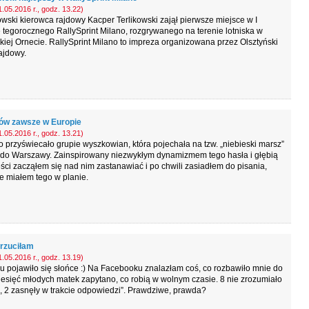
.05.2016 r., godz. 13.22)
ski kierowca rajdowy Kacper Terlikowski zajął pierwsze miejsce w I
 tegorocznego RallySprint Milano, rozgrywanego na terenie lotniska w
iej Ornecie. RallySprint Milano to impreza organizowana przez Olsztyński
ajdowy.
w zawsze w Europie
.05.2016 r., godz. 13.21)
o przyświecało grupie wyszkowian, która pojechała na tzw. „niebieski marsz”
 do Warszawy. Zainspirowany niezwykłym dynamizmem tego hasła i głębią
eści zacząłem się nad nim zastanawiać i po chwili zasiadłem do pisania,
e miałem tego w planie.
rzuciłam
.05.2016 r., godz. 13.19)
 pojawiło się słońce :) Na Facebooku znalazłam coś, co rozbawiło mnie do
iesięć młodych matek zapytano, co robią w wolnym czasie. 8 nie zrozumiało
, 2 zasnęły w trakcie odpowiedzi”. Prawdziwe, prawda?