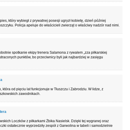
s, który wybiegł z prywatnej posesji ugryzł kobietę, dzień później
czyku. Policja apeluje do właścicieli zwierząt o właściwy nadzór nad nimi.
otnie spotkanie ekipy trenera Salamona z rywalem „zza piłkarskiej
traconych punktów, bo przeciwnicy byli jak najbardziej w zasięgu
ra
, która od pięciu lat funkcjonuje w Tłuszczu i Zabrodziu. W lidze, z
wyszkowskich zawodnikach.
dera
skich Loczków z piłkarkami Żbika Nasielsk. Dzięki tej wygranej oraz
czki ostatecznie wyprzedziły zespół z Garwolina w tabeli i samodzielnie