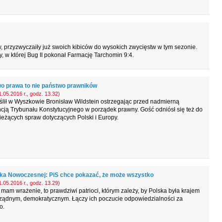
 przyzwyczaiły już swoich kibiców do wysokich zwycięstw w tym sezonie.
y, w której Bug II pokonał Farmację Tarchomin 9:4.
o prawa to nie państwo prawników
.05.2016 r., godz. 13.32)
lił w Wyszkowie Bronisław Wildstein ostrzegając przed nadmierną
cją Trybunału Konstytucyjnego w porządek prawny. Gość odniósł się też do
ieżących spraw dotyczących Polski i Europy.
ka Nowoczesnej: PiS chce pokazać, że może wszystko
.05.2016 r., godz. 13.29)
mam wrażenie, to prawdziwi patrioci, którym zależy, by Polska była krajem
ządnym, demokratycznym. Łączy ich poczucie odpowiedzialności za
o.