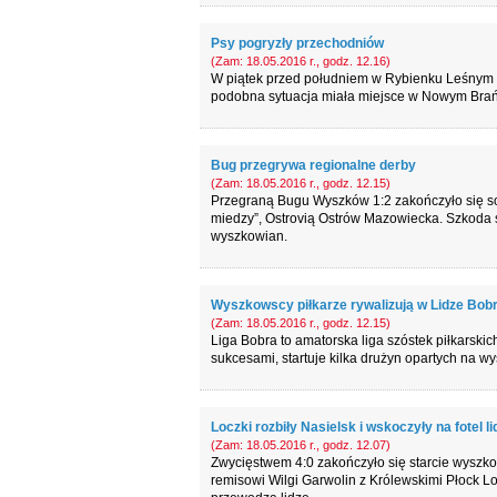
Psy pogryzły przechodniów
(Zam: 18.05.2016 r., godz. 12.16)
W piątek przed południem w Rybienku Leśnym pie
podobna sytuacja miała miejsce w Nowym Brańsz
Bug przegrywa regionalne derby
(Zam: 18.05.2016 r., godz. 12.15)
Przegraną Bugu Wyszków 1:2 zakończyło się sob
miedzy”, Ostrovią Ostrów Mazowiecka. Szkoda s
wyszkowian.
Wyszkowscy piłkarze rywalizują w Lidze Bob
(Zam: 18.05.2016 r., godz. 12.15)
Liga Bobra to amatorska liga szóstek piłkarskich
sukcesami, startuje kilka drużyn opartych na 
Loczki rozbiły Nasielsk i wskoczyły na fotel li
(Zam: 18.05.2016 r., godz. 12.07)
Zwycięstwem 4:0 zakończyło się starcie wyszkow
remisowi Wilgi Garwolin z Królewskimi Płock Lo