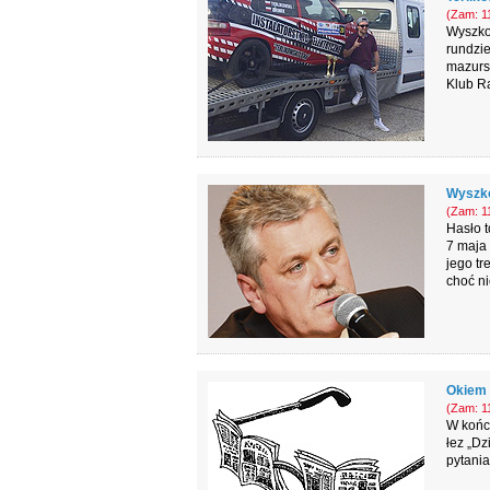
(Zam: 11
Wyszkow
rundzie
mazursk
Klub R
Wyszkó
(Zam: 11
Hasło t
7 maja
jego tr
choć ni
Okiem 
(Zam: 11
W końcu
łez „Dz
pytania