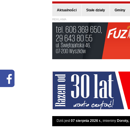
Aktualności
Stałe działy
Gminy
REKLAMA
Dziś jest
07 sierpnia 2026 r.
, imieniny
Doroty,