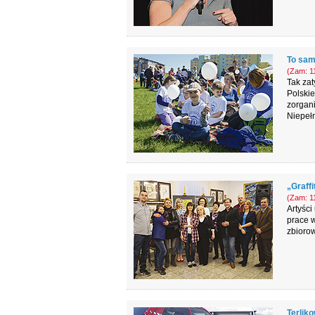
To sam
(Zam: 11
Tak zat
Polski
zorgani
Niepełn
„Graff
(Zam: 11
Artyści
prace w
zbioro
Terliko