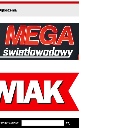
głoszenia
szukiwanie: