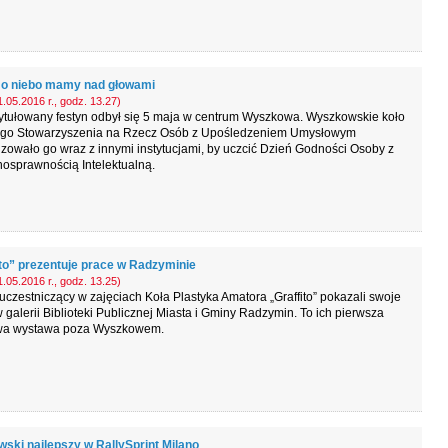
o niebo mamy nad głowami
.05.2016 r., godz. 13.27)
ytułowany festyn odbył się 5 maja w centrum Wyszkowa. Wyszkowskie koło
ego Stowarzyszenia na Rzecz Osób z Upośledzeniem Umysłowym
zowało go wraz z innymi instytucjami, by uczcić Dzień Godności Osoby z
osprawnością Intelektualną.
ito” prezentuje prace w Radzyminie
.05.2016 r., godz. 13.25)
 uczestniczący w zajęciach Koła Plastyka Amatora „Graffito” pokazali swoje
 galerii Biblioteki Publicznej Miasta i Gminy Radzymin. To ich pierwsza
wa wystawa poza Wyszkowem.
wski najlepszy w RallySprint Milano