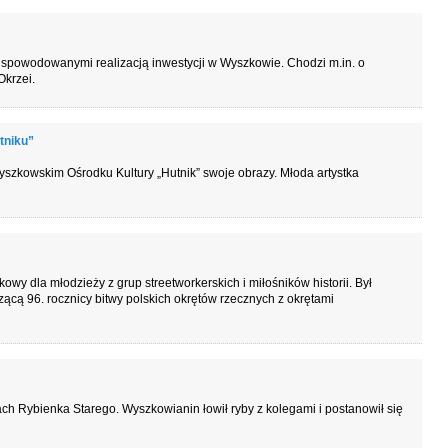
, spowodowanymi realizacją inwestycji w Wyszkowie. Chodzi m.in. o
Okrzei.
tniku”
zkowskim Ośrodku Kultury „Hutnik” swoje obrazy. Młoda artystka
kowy dla młodzieży z grup streetworkerskich i miłośników historii. Był
ącą 96. rocznicy bitwy polskich okrętów rzecznych z okrętami
ch Rybienka Starego. Wyszkowianin łowił ryby z kolegami i postanowił się