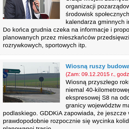
organizacji pozarządowy
środowisk społecznych
kalendarza gminnych i
Do końca grudnia czeka na informacje i prop
planowanych przez mieszkańców przedsięwzię
rozrywkowych, sportowych itp.
Wiosną ruszy budow
(Zam: 09.12.2015 r., godz
Wiosną przyszłego ro
niemal 40-kilometrowe
ekspresowej S8 na od
granicy województw ma
podlaskiego. GDDKiA zapowiada, że jeszcze 
prawdopodobnie rozpocznie się wycinka koli
planowanej trasie.