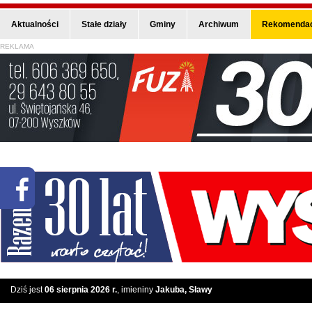
Aktualności
Stałe działy
Gminy
Archiwum
Rekomendac
REKLAMA
Dziś jest
06 sierpnia 2026 r.
, imieniny
Jakuba, Sławy