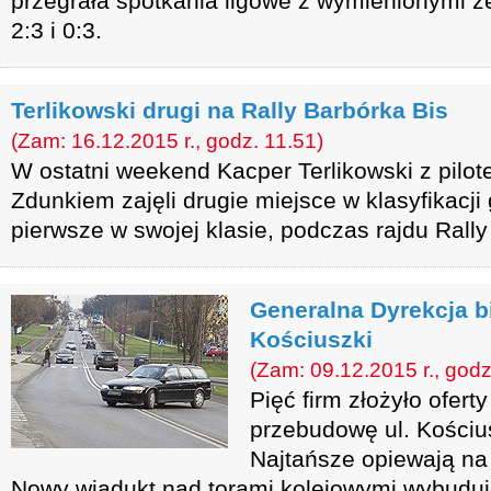
przegrała spotkania ligowe z wymienionymi 
2:3 i 0:3.
Terlikowski drugi na Rally Barbórka Bis
(Zam: 16.12.2015 r., godz. 11.51)
W ostatni weekend Kacper Terlikowski z pilo
Zdunkiem zajęli drugie miejsce w klasyfikacji
pierwsze w swojej klasie, podczas rajdu Rally
Generalna Dyrekcja bi
Kościuszki
(Zam: 09.12.2015 r., godz
Pięć firm złożyło ofert
przebudowę ul. Kościu
Najtańsze opiewają na 
Nowy wiadukt nad torami kolejowymi wybuduj