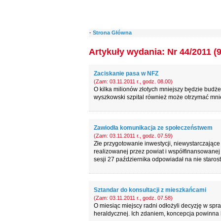
-
Strona Główna
Artykuły wydania: Nr 44/2011 (
Zaciskanie pasa w NFZ
(Zam: 03.11.2011 r., godz. 08.00)
O kilka milionów złotych mniejszy będzie bud
wyszkowski szpital również może otrzymać mnie
Zawiodła komunikacja ze społeczeństwem
(Zam: 03.11.2011 r., godz. 07.59)
Złe przygotowanie inwestycji, niewystarczające 
realizowanej przez powiat i współfinansowanej
sesji 27 października odpowiadał na nie staros
Sztandar do konsultacji z mieszkańcami
(Zam: 03.11.2011 r., godz. 07.58)
O miesiąc miejscy radni odłożyli decyzję w spr
heraldycznej. Ich zdaniem, koncepcja powinna