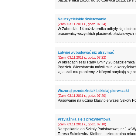
października 2010r. do 30 czerwca 2011r. ze ś
Nauczycielskie świętowanie
(Zam: 03.11.2011 r., godz. 07.24)
W Zabrodziu 14 października odbyły się obcho
pracownicy wszystkich placówek oświatowych m
Łatwiej wybudować niż utrzymać
(Zam: 03.11.2011 r., godz. 07.22)
W obradach sesji Rady Gminy 28 października u
Pędzich. Wicestarosta mówił m.in. o korzyściac
zgłaszali mu problemy, z którymi borykają się p
Wczoraj przedszkolaki, dzisiaj pierwszaki
(Zam: 03.11.2011 r., godz. 07.20)
Pasowanie na ucznia klasy pierwszej Szkoły P
Przyjaźniła się z prezydentową
(Zam: 03.11.2011 r., godz. 07.18)
Na spotkanie do Szkoły Podstawowej nr 1 w Wy
Teresa Sukniewicz-Kleiber – czterokrotna rekord