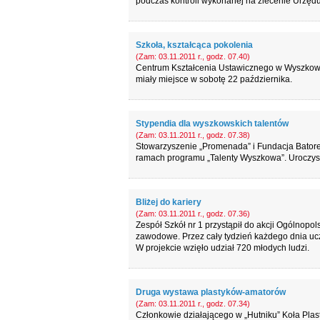
podczas kontroli wykonanej na zlecenie Urzędu
Szkoła, kształcąca pokolenia
(Zam: 03.11.2011 r., godz. 07.40)
Centrum Kształcenia Ustawicznego w Wyszkowie 
miały miejsce w sobotę 22 października.
Stypendia dla wyszkowskich talentów
(Zam: 03.11.2011 r., godz. 07.38)
Stowarzyszenie „Promenada” i Fundacja Batoreg
ramach programu „Talenty Wyszkowa”. Uroczyst
Bliżej do kariery
(Zam: 03.11.2011 r., godz. 07.36)
Zespół Szkół nr 1 przystąpił do akcji Ogólnopo
zawodowe. Przez cały tydzień każdego dnia ucz
W projekcie wzięło udział 720 młodych ludzi.
Druga wystawa plastyków-amatorów
(Zam: 03.11.2011 r., godz. 07.34)
Członkowie działającego w „Hutniku” Koła Plast