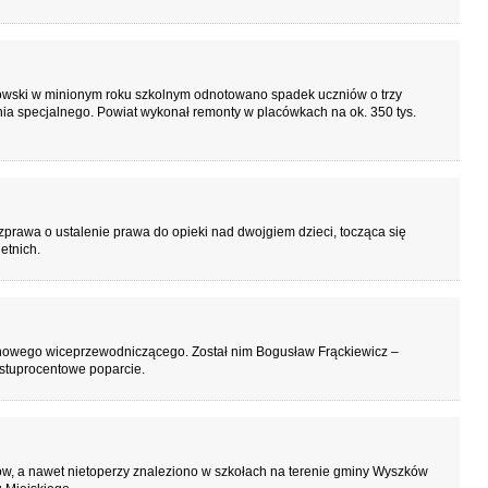
wski w minionym roku szkolnym odnotowano spadek uczniów o trzy
nia specjalnego. Powiat wykonał remonty w placówkach na ok. 350 tys.
prawa o ustalenie prawa do opieki nad dwojgiem dzieci, tocząca się
etnich.
 nowego wiceprzewodniczącego. Został nim Bogusław Frąckiewicz –
 stuprocentowe poparcie.
ów, a nawet nietoperzy znaleziono w szkołach na terenie gminy Wyszków