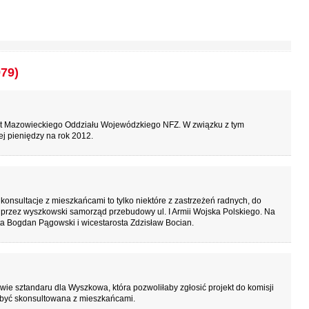
979)
żet Mazowieckiego Oddziału Wojewódzkiego NFZ. W związku z tym
j pieniędzy na rok 2012.
konsultacje z mieszkańcami to tylko niektóre z zastrzeżeń radnych, do
 przez wyszkowski samorząd przebudowy ul. I Armii Wojska Polskiego. Na
ta Bogdan Pągowski i wicestarosta Zdzisław Bocian.
awie sztandaru dla Wyszkowa, która pozwoliłaby zgłosić projekt do komisji
 być skonsultowana z mieszkańcami.