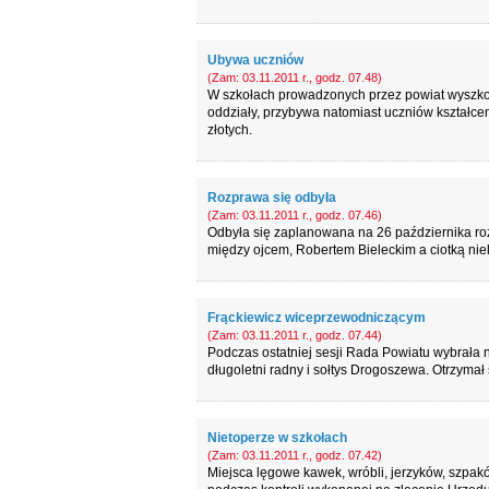
Ubywa uczniów
(Zam: 03.11.2011 r., godz. 07.48)
W szkołach prowadzonych przez powiat wyszko
oddziały, przybywa natomiast uczniów kształce
złotych.
Rozprawa się odbyła
(Zam: 03.11.2011 r., godz. 07.46)
Odbyła się zaplanowana na 26 października roz
między ojcem, Robertem Bieleckim a ciotką niel
Frąckiewicz wiceprzewodniczącym
(Zam: 03.11.2011 r., godz. 07.44)
Podczas ostatniej sesji Rada Powiatu wybrała
długoletni radny i sołtys Drogoszewa. Otrzymał
Nietoperze w szkołach
(Zam: 03.11.2011 r., godz. 07.42)
Miejsca lęgowe kawek, wróbli, jerzyków, szpak