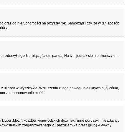
go oraz od nieruchomości na przyszły rok. Samorząd liczy, że w ten sposób
00 zł.
 zderzył się z kierującą fiatem pandą. Na tym jednak się nie skończyło –
ej z uliczek w Wyszkowie. Wzruszenia z tego powodu nie ukrywała jej córka,
zom za uhonorowanie matki.
i klubu „Mozi”, kosztów wojewódzkich dożynek i inne poruszyli mieszkańcy
Nowosielskim zorganizowanego 21 października przez grupę Aktywny