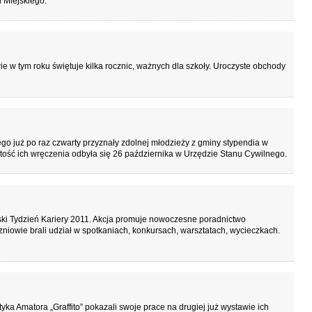
 Miejskiego.
w tym roku świętuje kilka rocznic, ważnych dla szkoły. Uroczyste obchody
o już po raz czwarty przyznały zdolnej młodzieży z gminy stypendia w
ość ich wręczenia odbyła się 26 października w Urzędzie Stanu Cywilnego.
lski Tydzień Kariery 2011. Akcja promuje nowoczesne poradnictwo
niowie brali udział w spotkaniach, konkursach, warsztatach, wycieczkach.
yka Amatora „Graffito” pokazali swoje prace na drugiej już wystawie ich