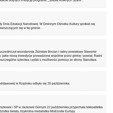
rodków unijnych II edycję programu ,,Szkoła Równych Szans”.
dy Dnia Edukacji Narodowej. W Gminnym Ośrodku Kultury spotkali się
ieszczących się w tej gminie.
czestniczył wicestarosta Zdzisław Bocian i radny powiatowy Sławomir
h, jakie niosą inwestycje prowadzone wspólnie przez gminę i powiat. Radni
oszczególne sołectwa i pytali o możliwości pomocy ze strony Starostwa.
odstawowej w Rząśniku odbyło się 20 października.
szkowie i SP w Jackowie Górnym 22 października przyjechała lekkoatletka
zistka świata, trzykrotna medalistka Mistrzostw Europy.