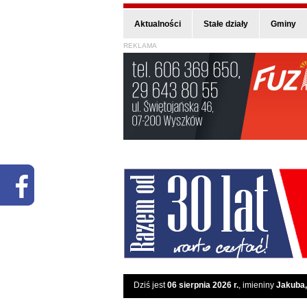
Aktualności
Stałe działy
Gminy
REKLAMA
Dziś jest
06 sierpnia 2026 r.
, imieniny
Jakuba,