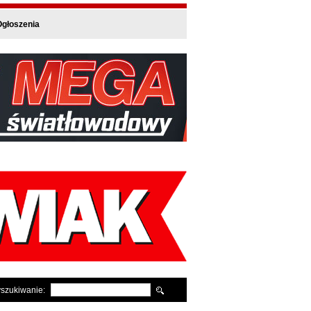
głoszenia
szukiwanie: