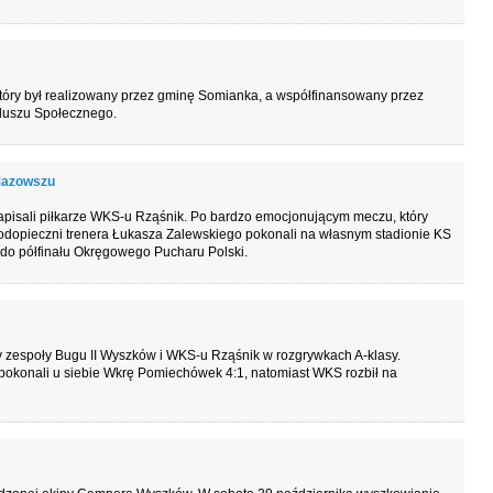
 który był realizowany przez gminę Somianka, a współfinansowany przez
duszu Społecznego.
 Mazowszu
 zapisali piłkarze WKS-u Rząśnik. Po bardzo emocjonującym meczu, który
podopieczni trenera Łukasza Zalewskiego pokonali na własnym stadionie KS
 do półfinału Okręgowego Pucharu Polski.
y zespoły Bugu II Wyszków i WKS-u Rząśnik w rozgrywkach A-klasy.
pokonali u siebie Wkrę Pomiechówek 4:1, natomiast WKS rozbił na