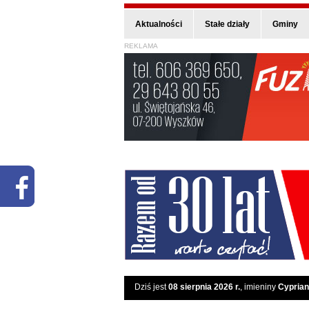
Aktualności
Stałe działy
Gminy
REKLAMA
Dziś jest
08 sierpnia 2026 r.
, imieniny
Cyprian