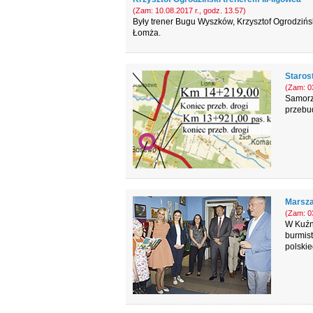
(Zam: 10.08.2017 r., godz. 13.57)
Były trener Bugu Wyszków, Krzysztof Ogrodzińs
Łomża.
Staros
(Zam: 03
Samorz
przebud
Marsza
(Zam: 03
W Kuźni
burmist
polski