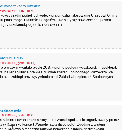
ść kartą także w urzędzie
.08.2017 r., godz. 16.59)
kowscy radni podjęli uchwałę, która umożliwi stosowanie Urzędowi Gminy
lu płatniczego. Płatności bezgotówkowe stały się powszechne i powoli
rzędy przekonują się do ich stosowania.
atorium z ZUS
.08.2017 r., godz. 16.47)
 pierwszym kwartale płocki ZUS, któremu podlega wyszkowski inspektorat,
ał na rehabilitację prawie 670 osób z terenu północnego Mazowsza. Za
dojazd, zabiegi oraz wyżywienie płaci Zakład Ubezpieczeń Społecznych.
 z disco polo
.08.2017 r., godz. 16.45)
 zainteresowaniem ze strony publiczności spotkał się organizowany po raz
y w Rząśniku koncert „Wesołe lato z disco polo”. Zgodnie z tytułem
enia, królowała taneczna muzyka połączona z innymi festynowymi