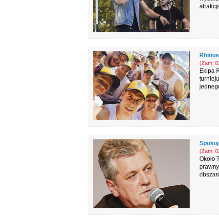
atrakcj
Rhinos
(Zam: 03
Ekipa R
turniej
jednego
Spokojn
(Zam: 03
Około 
prawnym
obszar