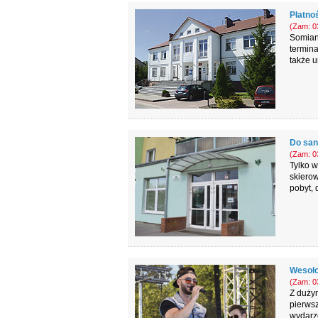
Płatno
(Zam: 03
Somian
termina
także u
Do san
(Zam: 03
Tylko w
skierow
pobyt, 
Wesoło
(Zam: 03
Z dużym
pierwsz
wydarz