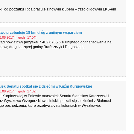
ki, od początku lipca pracuje z nowym klubem – trzecioligowym ŁKS-em
two przebuduje 18 km dróg z unijnym wsparciem
.08.2017 r., godz. 17.04)
ąd powiatowy pozyskał 7 402 873,26 zł unijnego dofinansowania na
owę drogi łączącej gminy Brańszczyk i Długosiodło.
łek Senatu spotkał się z dziećmi w Kuźni Kurpiowskiej
.08.2017 r., godz. 17.02)
 Kurpiowskiej w Pniewie marszałek Senatu Stanisław Karczewski i
rz Wyszkowa Grzegorz Nowosielski spotkali się z dziećmi z Białorusi
ego pochodzenia, które przebywały na koloniach w Wyszkowie.