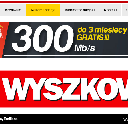
Archiwum
Rekomendacje
Informator miejski
Kontakt
O
a, Emiliana
Wy