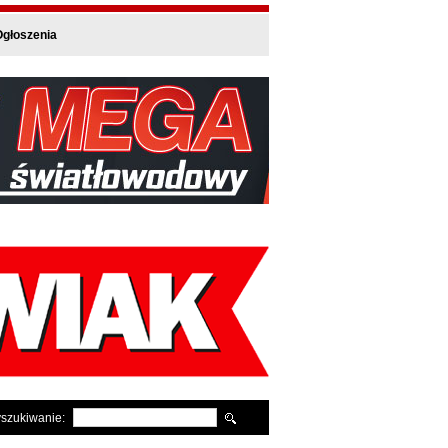
głoszenia
szukiwanie: