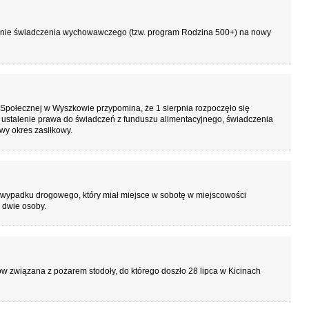
nanie świadczenia wychowawczego (tzw. program Rodzina 500+) na nowy
połecznej w Wyszkowie przypomina, że 1 sierpnia rozpoczęło się
ustalenie prawa do świadczeń z funduszu alimentacyjnego, świadczenia
y okres zasiłkowy.
i wypadku drogowego, który miał miejsce w sobotę w miejscowości
 dwie osoby.
ów związana z pożarem stodoły, do którego doszło 28 lipca w Kicinach