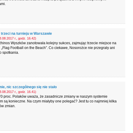
ami.
 trzeci na turnieju w Warszawie
.08.2017 r., godz. 16.42)
hinos Wyszków zanotowała kolejny sukces, zajmując trzecie miejsce na
u „Flag Football on the Beach”. Co ciekawe, Nosorożce nie przegrały ani
 spotkania.
ie, nic szczególnego się nie stało
.08.2017 r., godz. 16.41)
70 proc. Polaków uważa, że zasadnicze zmiany w naszym systemie
 są konieczne. Na czym miałyby one polegać? Jest tu co najmniej kilka
ów zmian.