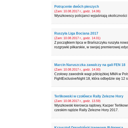
Potrącenie dwóch pieszych
(Zam: 10.08.2017 r., godz. 14.06)
Wyszkowscy policjanci wyjaśniają okoliczności 
Ruszyła Liga Bociana 2017
(Zam: 10.08.2017 r., godz. 14.01)
Z początkiem lipca w Brańszczyku ruszyła nowa
rozgrywki piłkarskie, w swojej premierowej edyc
Marcin Naruszczka zawalczy na gali FEN 18
(Zam: 10.08.2017 r., godz. 14.00)
Czołowy zawodnik wagi półciężkiej MMA w Pols
FightExclusiveNight 18, która odbędzie się 12 s
Terlikowski w czołówce Rally Zelezne Hory
(Zam: 10.08.2017 r., godz. 13.59)
Wyszkowski kierowca rajdowy, Kacper Terlikows
czeskim rajdzie Rally Zelezne Hory 2017.
Krzysztof Ogrodziński trenerem III-ligowca