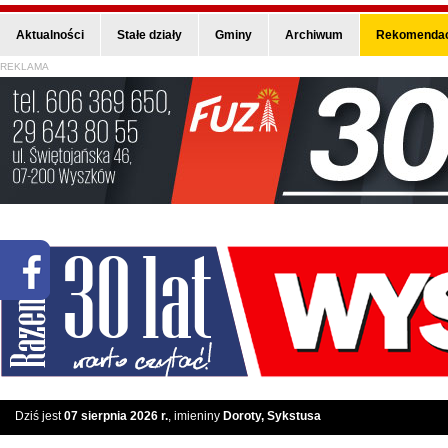
Aktualności
Stałe działy
Gminy
Archiwum
Rekomendac
REKLAMA
Dziś jest
07 sierpnia 2026 r.
, imieniny
Doroty, Sykstusa