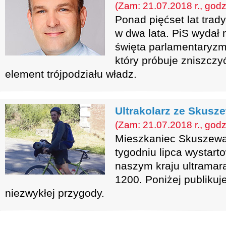
(Zam: 21.07.2018 r., godz
Ponad pięćset lat trady
w dwa lata. PiS wydał 
święta parlamentaryz
który próbuje zniszczy
element trójpodziału władz.
Ultrakolarz ze Skusz
(Zam: 21.07.2018 r., godz
Mieszkaniec Skuszewa,
tygodniu lipca wystar
naszym kraju ultramar
1200. Poniżej publikuje
niezwykłej przygody.