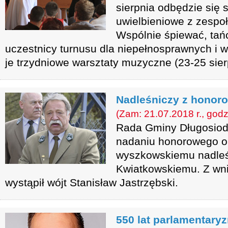
sierpnia odbędzie się 
uwielbieniowe z zesp
Wspólnie śpiewać, tańc
uczestnicy turnusu dla niepełnosprawnych i 
je trzydniowe warsztaty muzyczne (23-25 sier
Nadleśniczy z hono
(Zam: 21.07.2018 r., godz
Rada Gminy Długosiodł
nadaniu honorowego o
wyszkowskiemu nadle
Kwiatkowskiemu. Z wni
wystąpił wójt Stanisław Jastrzębski.
550 lat parlamentaryzm