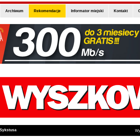
Archiwum
Rekomendacje
Informator miejski
Kontakt
O
 Sykstusa
Wy