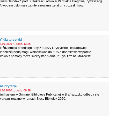
wski Ośrodek Sportu i Rekreacji odwołał Wirtualną Biegową Rywalizację
Powodem było małe zainteresowanie ze strony uczestników.
” dla turystyki
.10.2020 r., godz. 13.28)
aździernika przedsiębiorcy z branży turystycznej, estradowej i
ienniczej będą mogli wnioskować do ZUS o dodatkowe wsparcie.
kowo z pomocy może skorzystać niemal 21 tys. firm na Mazowszu.
 na czytanie
.10.2020 r., godz. 09.29)
kim hasłem w Gminnej Bibliotece Publicznej w Brańszczyku odbędą się
e organizowane w ramach Nocy Bibliotek 2020.