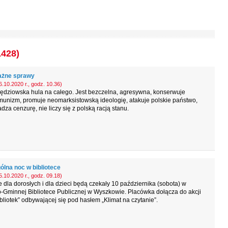
1428)
ażne sprawy
.10.2020 r., godz. 10.36)
ędziowska hula na całego. Jest bezczelna, agresywna, konserwuje
unizm, promuje neomarksistowską ideologię, atakuje polskie państwo,
za cenzurę, nie liczy się z polską racją stanu.
ólna noc w bibliotece
.10.2020 r., godz. 09.18)
e dla dorosłych i dla dzieci będą czekały 10 października (sobota) w
-Gminnej Bibliotece Publicznej w Wyszkowie. Placówka dołącza do akcji
bliotek” odbywającej się pod hasłem „Klimat na czytanie”.