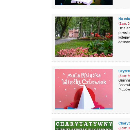
Na eduk
(Zam: 01
Działa
powsta
kolejny
dofina
Czytel
(Zam: 30
Gminna 
Bosewie
Placówk
Charyt
(Zam: 30