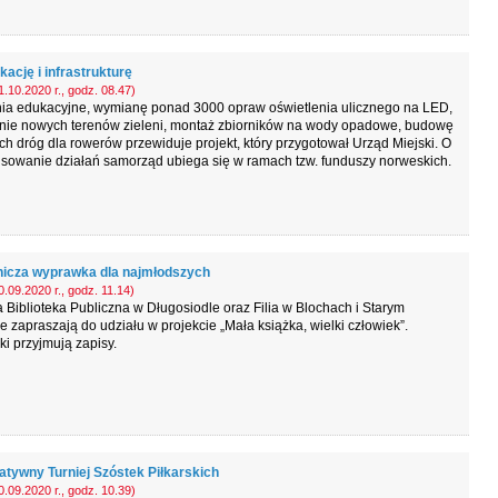
ację i infrastrukturę
.10.2020 r., godz. 08.47)
nia edukacyjne, wymianę ponad 3000 opraw oświetlenia ulicznego na LED,
nie nowych terenów zieleni, montaż zbiorników na wody opadowe, budowę
ch dróg dla rowerów przewiduje projekt, który przygotował Urząd Miejski. O
nsowanie działań samorząd ubiega się w ramach tzw. funduszy norweskich.
nicza wyprawka dla najmłodszych
.09.2020 r., godz. 11.14)
Biblioteka Publiczna w Długosiodle oraz Filia w Blochach i Starym
 zapraszają do udziału w projekcie „Mała książka, wielki człowiek”.
i przyjmują zapisy.
atywny Turniej Szóstek Piłkarskich
.09.2020 r., godz. 10.39)