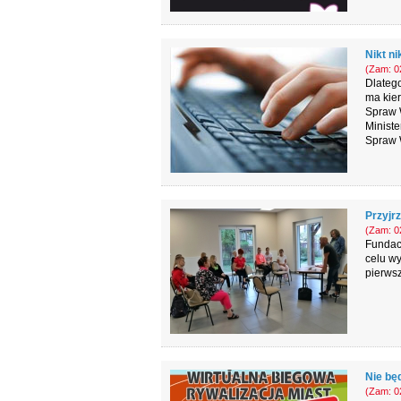
Nikt ni
(Zam: 02
Dlatego
ma kie
Spraw 
Ministe
Spraw W
Przyjr
(Zam: 02
Fundacj
celu wy
pierwsz
Nie będ
(Zam: 02