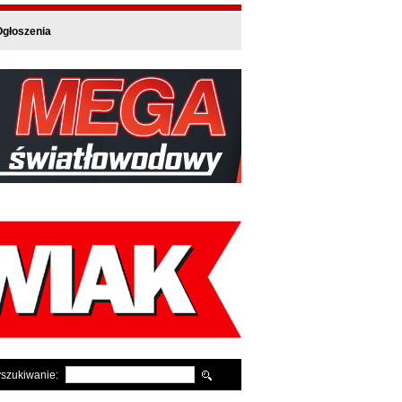
głoszenia
szukiwanie: