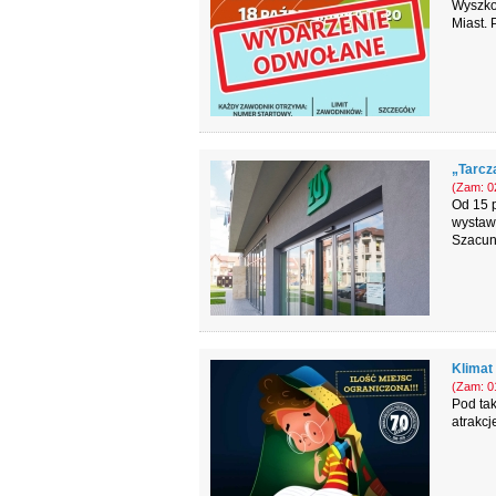
Wyszko
Miast. 
„Tarcza
(Zam: 02
Od 15 p
wystaw
Szacun
Klimat
(Zam: 01
Pod ta
atrakcj