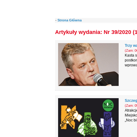
-
Strona Główna
Artykuły wydania: Nr 39/2020 (
Trzy w
(Zam: 06
Kasta s
postkom
wprowad
Szczeg
(Zam: 05
Atrakcj
Miejsko
„Noc bi