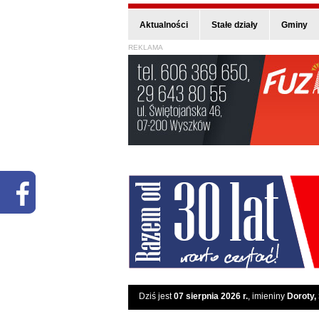
Aktualności
Stałe działy
Gminy
REKLAMA
Dziś jest
07 sierpnia 2026 r.
, imieniny
Doroty,