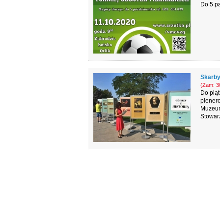
Do 5 pa
Skarby
(Zam: 30
Do pią
plener
Muzeum
Stowarz