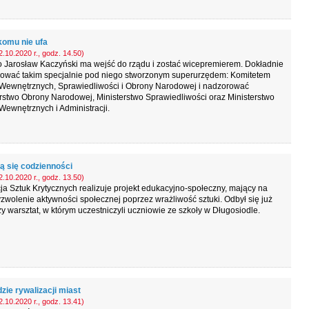
komu nie ufa
.10.2020 r., godz. 14.50)
 Jarosław Kaczyński ma wejść do rządu i zostać wicepremierem. Dokładnie
rować takim specjalnie pod niego stworzonym superurzędem: Komitetem
Wewnętrznych, Sprawiedliwości i Obrony Narodowej i nadzorować
rstwo Obrony Narodowej, Ministerstwo Sprawiedliwości oraz Ministerstwo
ewnętrznych i Administracji.
zą się codzienności
.10.2020 r., godz. 13.50)
a Sztuk Krytycznych realizuje projekt edukacyjno-społeczny, mający na
zwolenie aktywności społecznej poprzez wrażliwość sztuki. Odbył się już
y warsztat, w którym uczestniczyli uczniowie ze szkoły w Długosiodle.
zie rywalizacji miast
.10.2020 r., godz. 13.41)