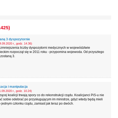
1425)
aną 3 dyspozytornie
.09.2020 r., godz. 14.36)
 zmniejszenia liczby dyspozytorni medycznych w województwie
eckim rozpoczął się w 2011 roku - przypomina wojewoda. Od przyszłego
zostaną 3.
acja i manipulacja
.09.2020 r., godz. 10.24)
ącej koalicji trwają spory co do rekonstrukcji rządu. Koalicjanci PiS-u nie
ć sobie odebrać po przysługującym im ministrze, gdyż wtedy będą mieli
o jednym członku rządu, zamiast jak teraz po dwóch.