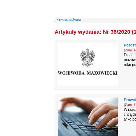
-
Strona Główna
Artykuły wydania: Nr 36/2020 (
Pozost
(Zam: 14
Proces
mazowi
roku po
Prowok
(Zam: 11
W rządz
chcą da
tylko p