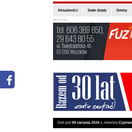
Aktualności
Stałe działy
Gminy
REKLAMA
Dziś jest
08 sierpnia 2026 r.
, imieniny
Cyprian