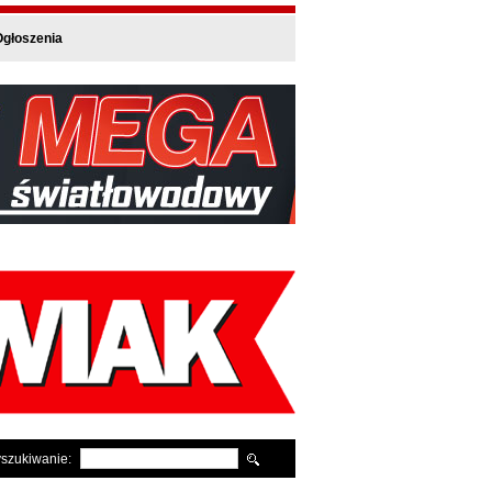
głoszenia
szukiwanie: