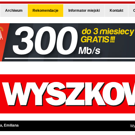
Archiwum
Rekomendacje
Informator miejski
Kontakt
O
a, Emiliana
Wy