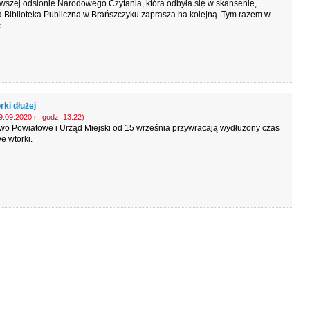
wszej odsłonie Narodowego Czytania, która odbyła się w skansenie,
 Biblioteka Publiczna w Brańszczyku zaprasza na kolejną. Tym razem w
e
ki dłużej
.09.2020 r., godz. 13.22)
wo Powiatowe i Urząd Miejski od 15 września przywracają wydłużony czas
e wtorki.