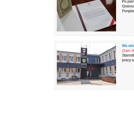
Po pier
Gminna
Porębi
We wtor
(Zam: 09
Starost
pracy w