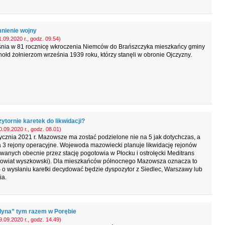
ienie wojny
.09.2020 r., godz. 09.54)
śnia w 81 rocznicę wkroczenia Niemców do Brańszczyka mieszkańcy gminy
hołd żołnierzom września 1939 roku, którzy stanęli w obronie Ojczyzny.
ytornie karetek do likwidacji?
.09.2020 r., godz. 08.01)
ycznia 2021 r. Mazowsze ma zostać podzielone nie na 5 jak dotychczas, a
a 3 rejony operacyjne. Wojewoda mazowiecki planuje likwidację rejonów
wanych obecnie przez stację pogotowia w Płocku i ostrołęcki Meditrans
 powiat wyszkowski). Dla mieszkańców północnego Mazowsza oznacza to
 o wysłaniu karetki decydować będzie dyspozytor z Siedlec, Warszawy lub
a.
dyna” tym razem w Porębie
.09.2020 r., godz. 14.49)