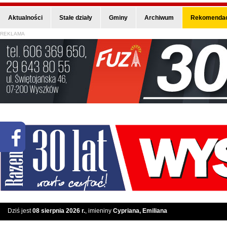
Aktualności
Stałe działy
Gminy
Archiwum
Rekomendac
REKLAMA
Dziś jest
08 sierpnia 2026 r.
, imieniny
Cypriana, Emiliana