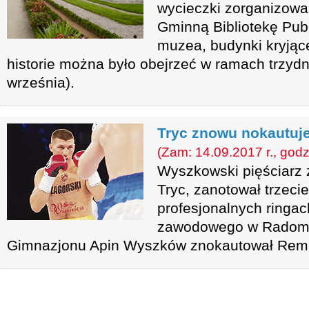
wycieczki zorganizowa
Gminną Bibliotekę Publ
muzea, budynki kryjące
historie można było obejrzeć w ramach trzyd
września).
Tryc znowu nokautuje
(Zam: 14.09.2017 r., godz
Wyszkowski pięściarz
Tryc, zanotował trzeci
profesjonalnych ringac
zawodowego w Radom
Gimnazjonu Apin Wyszków znokautował Rem