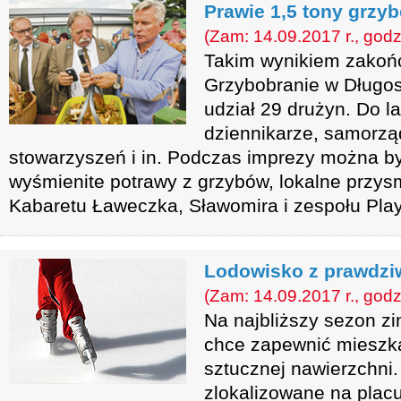
Prawie 1,5 tony grzy
(Zam: 14.09.2017 r., godz
Takim wynikiem zakońc
Grzybobranie w Długos
udział 29 drużyn. Do la
dziennikarze, samorzą
stowarzyszeń i in. Podczas imprezy można b
wyśmienite potrawy z grzybów, lokalne przys
Kabaretu Ławeczka, Sławomira i zespołu Pla
Lodowisko z prawdzi
(Zam: 14.09.2017 r., godz
Na najbliższy sezon 
chce zapewnić mieszk
sztucznej nawierzchni
zlokalizowane na placu