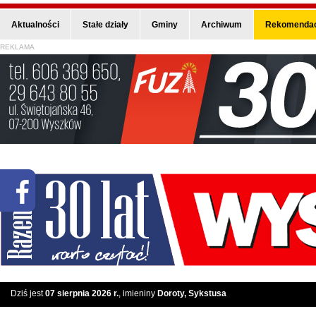
Aktualności
Stałe działy
Gminy
Archiwum
Rekomendac
REKLAMA
Dziś jest
07 sierpnia 2026 r.
, imieniny
Doroty, Sykstusa