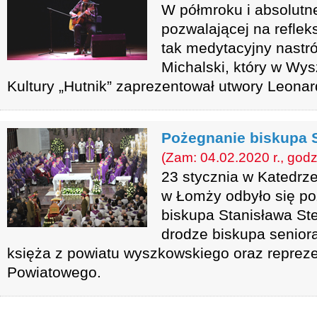
W półmroku i absolutne
pozwalającej na reflek
tak medytacyjny nastró
Michalski, który w W
Kultury „Hutnik” zaprezentował utwory Leona
Pożegnanie biskupa S
(Zam: 04.02.2020 r., godz
23 stycznia w Katedrze
w Łomży odbyło się p
biskupa Stanisława Ste
drodze biskupa seniora
księża z powiatu wyszkowskiego oraz repreze
Powiatowego.