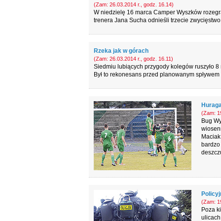
(Zam: 26.03.2014 r., godz. 16.14)
W niedzielę 16 marca Camper Wyszków rozegrał 
trenera Jana Sucha odnieśli trzecie zwycięstwo,
Rzeka jak w górach
(Zam: 26.03.2014 r., godz. 16.11)
Siedmiu lubiących przygody kolegów ruszyło 8 
Był to rekonesans przed planowanym spływem z
Huraga
(Zam: 19
Bug Wy
wiosenn
Maciak,
bardzo 
deszczu
Policyj
(Zam: 19
Poza k
ulicach