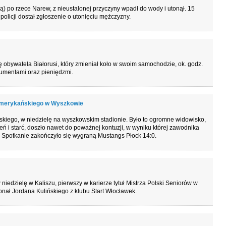
ą) po rzece Narew, z nieustalonej przyczyny wpadł do wody i utonął. 15
olicji dostał zgłoszenie o utonięciu mężczyzny.
obywatela Białorusi, który zmieniał koło w swoim samochodzie, ok. godz.
kumentami oraz pieniędzmi.
 amerykańskiego w Wyszkowie
ńskiego, w niedzielę na wyszkowskim stadionie. Było to ogromne widowisko,
ń i starć, doszło nawet do poważnej kontuzji, w wyniku której zawodnika
 Spotkanie zakończyło się wygraną Mustangs Płock 14:0.
iedzielę w Kaliszu, pierwszy w karierze tytuł Mistrza Polski Seniorów w
onał Jordana Kulińskiego z klubu Start Włocławek.