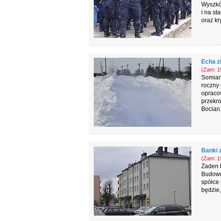
Wyszkó
i na st
oraz kr
Echa z
(Zam: 19
Somian
roczny 
opraco
przekro
Bocian
Banki 
(Zam: 19
Żaden b
Budowni
spółce 
będzie