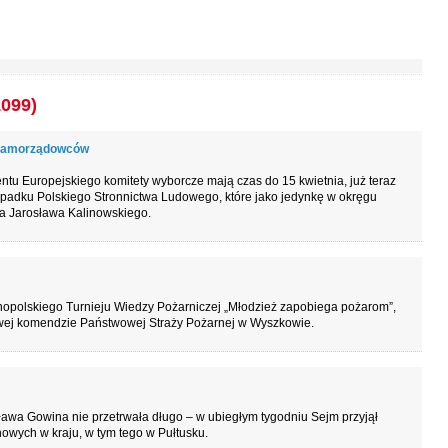
1099)
 samorządowców
u Europejskiego komitety wyborcze mają czas do 15 kwietnia, już teraz
rzypadku Polskiego Stronnictwa Ludowego, które jako jedynkę w okręgu
a Jarosława Kalinowskiego.
opolskiego Turnieju Wiedzy Pożarniczej „Młodzież zapobiega pożarom”,
owej komendzie Państwowej Straży Pożarnej w Wyszkowie.
ława Gowina nie przetrwała długo – w ubiegłym tygodniu Sejm przyjął
owych w kraju, w tym tego w Pułtusku.