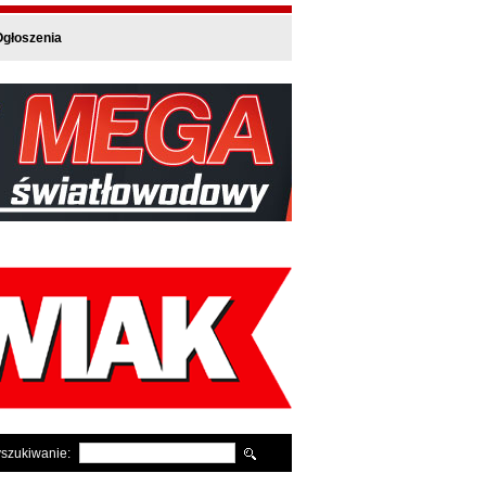
głoszenia
szukiwanie: