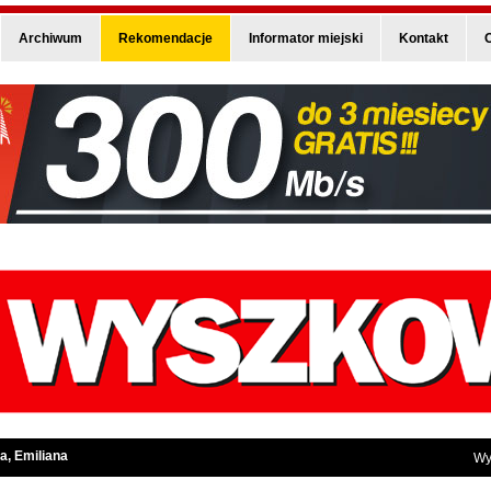
Archiwum
Rekomendacje
Informator miejski
Kontakt
O
a, Emiliana
Wy