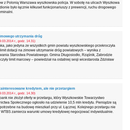
w z Polonią Warszawa wyszkowska policja. W sobotę na ulicach Wyszkowa
adionie było łącznie kilkuset funkcjonariuszy z prewencji, ruchu drogowego
yminalni.
imowego utrzymania dróg
.03.2014 r., godz. 14.31)
ka, jako jedyna ze wszystkich gmin powiatu wyszkowskiego przekroczyła
limit dotacji na zimowe utrzymanie dróg powiatowych – wynika z
wania Starostwa Powiatowego. Gmina Długosiodło, Rząśnik, Zabrodzie
czyły limit marcowy – powiedział na ostatniej sesji wicestarosta Zdzisław
.
zainteresowane kredytem, ale nie przetargiem
.03.2014 r., godz. 14.30)
ank nie złożył oferty w przetargu, który Wyszkowskie Towarzystwo
ctwa Społecznego ogłosiło na udzielenie 10,5 mln kredytu. Pieniądze są
potrzebne na budowę mieszkań przy ul. Łącznej. Kolejnego przetargu nie
, WTBS zamierza warunki umowy kredytowej negocjować indywidualnie.