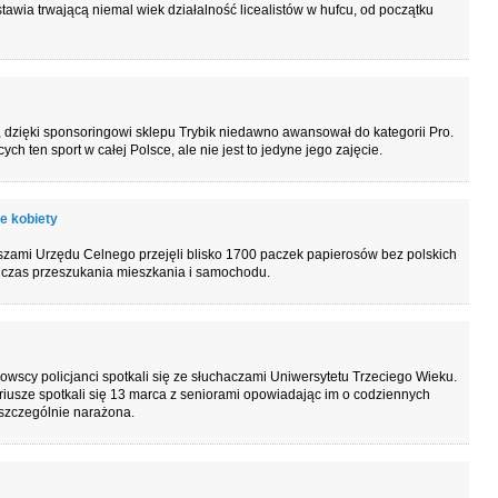
tawia trwającą niemal wiek działalność licealistów w hufcu, od początku
at, dzięki sponsoringowi sklepu Trybik niedawno awansował do kategorii Pro.
h ten sport w całej Polsce, ale nie jest to jedyne jego zajęcie.
e kobiety
szami Urzędu Celnego przejęli blisko 1700 paczek papierosów bez polskich
dczas przeszukania mieszkania i samochodu.
scy policjanci spotkali się ze słuchaczami Uniwersytetu Trzeciego Wieku.
iusze spotkali się 13 marca z seniorami opowiadając im o codziennych
 szczególnie narażona.