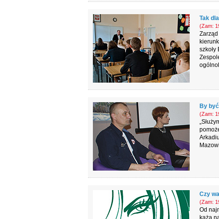
Tak dl
(Zam: 19
Zarząd
kierunk
szkoły 
Zespole
ogólnok
By być
(Zam: 19
„Służym
pomoże”
Arkadi
Mazowi
Czy wa
(Zam: 19
Od najm
każą na