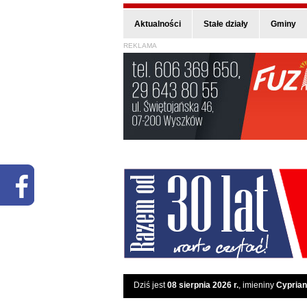
Aktualności
Stałe działy
Gminy
REKLAMA
Dziś jest
08 sierpnia 2026 r.
, imieniny
Cyprian