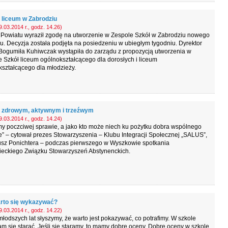
a liceum w Zabrodziu
.03.2014 r., godz. 14.26)
 Powiatu wyraził zgodę na utworzenie w Zespole Szkół w Zabrodziu nowego
u. Decyzja została podjęta na posiedzeniu w ubiegłym tygodniu. Dyrektor
Bogumiła Kuhiwczak wystąpiła do zarządu z propozycją utworzenia w
 Szkół liceum ogólnokształcącego dla dorosłych i liceum
ształcącego dla młodzieży.
 zdrowym, aktywnym i trzeźwym
.03.2014 r., godz. 14.24)
y poczciwej sprawie, a jako kto może niech ku pożytku dobra wspólnego
 – cytował prezes Stowarzyszenia – Klubu Integracji Społecznej „SALUS”,
usz Ponichtera – podczas pierwszego w Wyszkowie spotkania
eckiego Związku Stowarzyszeń Abstynenckich.
rto się wykazywać?
.03.2014 r., godz. 14.22)
łodszych lat słyszymy, że warto jest pokazywać, co potrafimy. W szkole
m się starać. Jeśli się staramy, to mamy dobre oceny. Dobre oceny w szkole