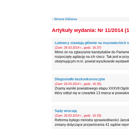
-
Strona Główna
Artykuły wydania: Nr 11/2014 (
Ludowcy stawiają głównie na mazowieckich
(Zam: 26.03.2014 r., godz. 16.37)
Mimo że na zgłaszanie kandydatów do Parlament
rozpoczęły agitację na ich rzecz. Tak jest w p
obejmującym m.in. powiat wyszkowski wystawił
Długosiodło bezkonkurencyjne
(Zam: 26.03.2014 r., godz. 16.35)
Znamy wyniki powiatowego etapu XXXVII Ogóln
który odbył się w czwartek 13 marca w powiat
Sądy wracają
(Zam: 26.03.2014 r., godz. 16.33)
Reforma byłego ministra sprawiedliwości Jaros
zmiany dotyczące przywrócenia 41 sądów rejon