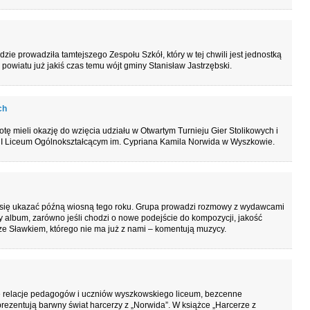
e prowadziła tamtejszego Zespołu Szkół, który w tej chwili jest jednostką
powiatu już jakiś czas temu wójt gminy Stanisław Jastrzębski.
ch
tę mieli okazję do wzięcia udziału w Otwartym Turnieju Gier Stolikowych i
 I Liceum Ogólnokształcącym im. Cypriana Kamila Norwida w Wyszkowie.
ma się ukazać późną wiosną tego roku. Grupa prowadzi rozmowy z wydawcami
ny album, zarówno jeśli chodzi o nowe podejście do kompozycji, jakość
 ze Sławkiem, którego nie ma już z nami – komentują muzycy.
we relacje pedagogów i uczniów wyszkowskiego liceum, bezcenne
entują barwny świat harcerzy z „Norwida”. W książce „Harcerze z