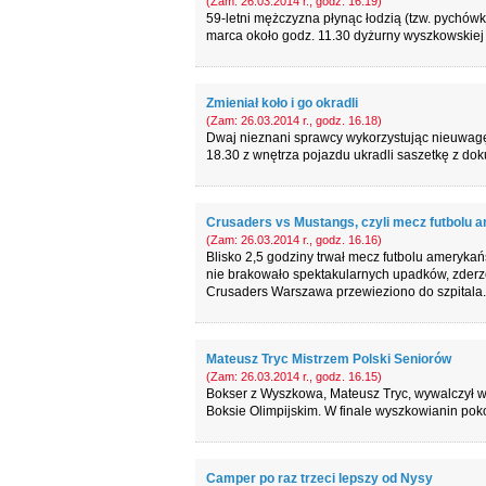
(Zam: 26.03.2014 r., godz. 16.19)
59-letni mężczyzna płynąc łodzią (tzw. pychówk
marca około godz. 11.30 dyżurny wyszkowskiej p
Zmieniał koło i go okradli
(Zam: 26.03.2014 r., godz. 16.18)
Dwaj nieznani sprawcy wykorzystując nieuwagę 
18.30 z wnętrza pojazdu ukradli saszetkę z do
Crusaders vs Mustangs, czyli mecz futbolu
(Zam: 26.03.2014 r., godz. 16.16)
Blisko 2,5 godziny trwał mecz futbolu ameryka
nie brakowało spektakularnych upadków, zderze
Crusaders Warszawa przewieziono do szpitala.
Mateusz Tryc Mistrzem Polski Seniorów
(Zam: 26.03.2014 r., godz. 16.15)
Bokser z Wyszkowa, Mateusz Tryc, wywalczył w n
Boksie Olimpijskim. W finale wyszkowianin pok
Camper po raz trzeci lepszy od Nysy