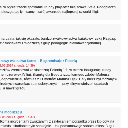
w Nysie trzecie spotkanie I rundy play-off z miejscową Stalą. Podopieczni
 pieczętując tym samym swój awans do najlepszej czwórki I ligi.
marca na, jak się okazało, bardzo zwałkowy spływ kajakowy rzeką Rządzą.
 dzieciakami i młodzieżą z grup pedagogiki niekonwencjonalnej.
nowy wiatr, dwa karne – Bug remisuje z Polonią
.03.2014 r., godz. 14.39)
szków zremisował ze stołeczną Polonią 1:1, w meczu inauguracji rundy
ej rozgrywek IV ligi. Bramkę dla Bugu z rzutu karnego zdobył Mateusz
 odpowiedział, również z 11 metrów, Mariusz Ujek. Cały mecz był toczony w
trudnych warunkach atmosferycznych – przy silnym wietrze i opadach
, a nawet gradu.
na mobilizacja
.03.2014 r., godz. 14.37)
ilkoma incydentami związanymi z zakłócaniem porządku przez kibiców, na
 miasta i stadionie było spokojnie – tak podsumowuje sobotni miecz Bugu