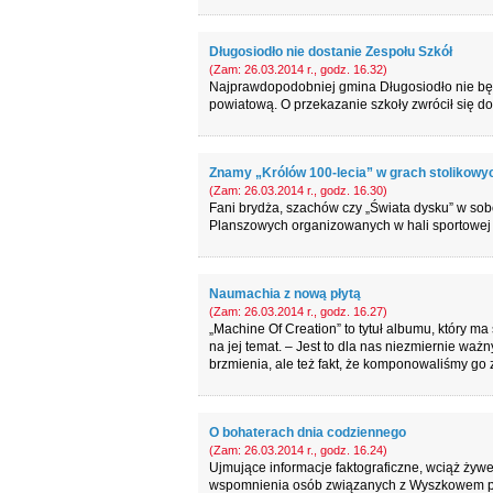
Długosiodło nie dostanie Zespołu Szkół
(Zam: 26.03.2014 r., godz. 16.32)
Najprawdopodobniej gmina Długosiodło nie będzi
powiatową. O przekazanie szkoły zwrócił się do 
Znamy „Królów 100-lecia” w grach stolikowy
(Zam: 26.03.2014 r., godz. 16.30)
Fani brydża, szachów czy „Świata dysku” w sobo
Planszowych organizowanych w hali sportowej
Naumachia z nową płytą
(Zam: 26.03.2014 r., godz. 16.27)
„Machine Of Creation” to tytuł albumu, który 
na jej temat. – Jest to dla nas niezmiernie waż
brzmienia, ale też fakt, że komponowaliśmy go
O bohaterach dnia codziennego
(Zam: 26.03.2014 r., godz. 16.24)
Ujmujące informacje faktograficzne, wciąż ży
wspomnienia osób związanych z Wyszkowem prez