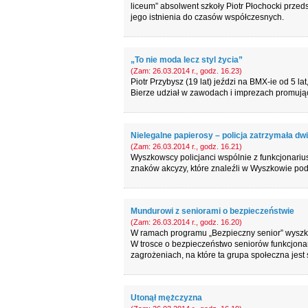
liceum” absolwent szkoły Piotr Płochocki przeds
jego istnienia do czasów współczesnych.
„To nie moda lecz styl życia”
(Zam: 26.03.2014 r., godz. 16.23)
Piotr Przybysz (19 lat) jeździ na BMX-ie od 5 l
Bierze udział w zawodach i imprezach promującyc
Nielegalne papierosy – policja zatrzymała dwi
(Zam: 26.03.2014 r., godz. 16.21)
Wyszkowscy policjanci wspólnie z funkcjonariu
znaków akcyzy, które znaleźli w Wyszkowie po
Mundurowi z seniorami o bezpieczeństwie
(Zam: 26.03.2014 r., godz. 16.20)
W ramach programu „Bezpieczny senior” wyszkow
W trosce o bezpieczeństwo seniorów funkcjonar
zagrożeniach, na które ta grupa społeczna jest
Utonął mężczyzna