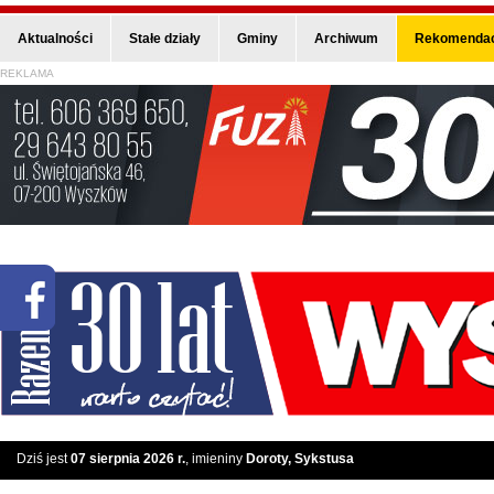
Aktualności
Stałe działy
Gminy
Archiwum
Rekomendac
REKLAMA
Dziś jest
07 sierpnia 2026 r.
, imieniny
Doroty, Sykstusa